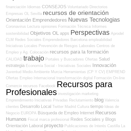
CONSEJOS
financiación
Idiomas
Voluntariado
Directorios
recursos de orientación
Empresas OL
Sevilla
Nuevas Tecnologias
Orientación Emprendedores
Coronavirus
Lectura
opiniones
Formación Técnica
Informes
Perspectivas
Objetivos OL
apps
sostenibilidad
Aprodel
CLM
Redes Sociales Emprendedores
Barcelona
empleabilidad
Iniciativas Locales
Prevención de Riesgos Laborales
Centros de
recursos para la formación
Empleo y Ag. Colocación
trabajo
Salud
CALIDAD
Portales y Buscadores Ofertas
Innovación
estrategia
Economía Social - Iniciativas Sociales
Juventud
Medio Ambiente
Murcia
Herramientas (CP Y CV)
EMPREND
Ofertas Empleo Internacional
transformación digital
Formación On-line
Recursos para
Comercio
recursos
Facebook
Profesionales
investigación
marketing
blog
Emprendimiento
Iniciativas Privadas
Reclutamiento
Valencia
Desarrollo Local
tiempo
clientes
Twitter
Madrid
Cultura
Ideas de
Recursos
Búsqueda de Empleo Internet
Negocio
EUROPA
Humanos
Redes Sociales y Blogs
Fiscal
marca profesional
proyecto
Orientación Laboral
Publicaciones de Interés
Castilla La