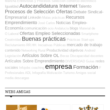
Mancha
Entrevistas y Procesos Selección
comercio electrónico
Autocandidatura Internet
Talento
Igualdad
Procesos de Selección Ofertas
Debate Sindical-
Recursos
Empresarial
Linkedin
Malas prácticas
Emprendimiento
Noticias Empleo-
José Carlos
Economía
comunicación
blogs
ocio
Andalucía
Material de
Ofertas Empleo Seleccionadas
O.Laboral
Smartphone
Buenas prácticas
Creatividad
Prácticas
Start-ups
mercado de trabajo
Reclutamiento RR.HH.
Iniciativas Públicas
contenido
Productividad
objetivos
Networking
Rural
Android
Artículos Sobre OL
Legislación
Becas
Discapacidad
docentes
Artículos Sobre Emprendimiento
redes
DIVERSIDAD
Guías
empresa
Formación
sociales
Infojobs
coaching
F
Profesionales ADL
Infografía
Motivación
Turismo
Amigos
social
media
descargas
WEBS AMIGAS