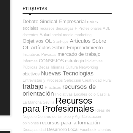
ETIQUETAS
Debate Sindical-Empresarial
redes
sociales
recursos
descargas
F Profesionales ADL
Salud
docentes
social media
marketing
Artículos Sobre
Objetivos OL
Start-ups
OL
Artículos Sobre Emprendimiento
mercado de trabajo
Iniciativas Privadas
CONSEJOS
estrategia
Informes
Iniciativas
Públicas
Becas
Idiomas
Cultura
Networking
Nuevas Tecnologias
objetivos
Entrevistas y Procesos Selección
Creatividad
Rural
trabajo
recursos de
Prácticas
orientación
Iniciativas Locales
ocio
Castilla
Recursos
La Mancha
Sevilla
para Profesionales
Ideas de
Negocio
Centros de Empleo y Ag. Colocación
recursos para la formación
opiniones
Desarrollo Local
Discapacidad
Facebook
clientes