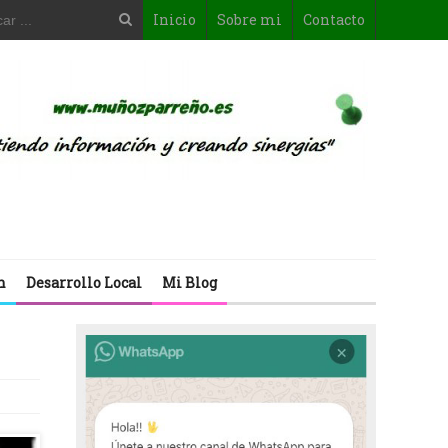
Inicio
Sobre mi
Contacto
n
Desarrollo Local
Mi Blog