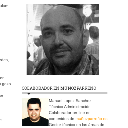
culum
edes,
cen
tu gozo
COLABORADOR EN MUÑOZPARREÑO
an.
Manuel Lopez Sanchez.
Técnico Administración.
Colaborador on-line en
contenidos de
muñozparreño.es
e
Gestor técnico en las áreas de