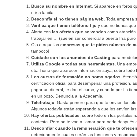
Busca su nombre en Internet
. Si aparece en foros qu
o ir a la cita.
Desconfía si no tienen página web
. Toda empresa s
Verifica que tienen teléfono fijo
y que no tienes que
Alerta con
las ofertas que se venden
como atención a
trabajar en … (suelen ser comercial a puerta fría pur
Ojo a aquellas
empresas que te piden número de c
tampoco!
Cuidado con los anuncios de Casting
para modelos,
Utiliza Google y todas sus herramientas
. Una empre
etc. Tiene que aparecer información suya, sobre todo 
Los cursos de formación no homologados
. Atenci
certificación oficial para desempeñar una profesión, a
pagar un dineral, te dan el curso, y cuando por fin tie
en un pozo. Denuncia a la Academia.
Teletrabajo
. Gasta primero para que te envíen los el
Algunos todavía están esperando a que les envíen las p
Hay ofertas publicadas
, sobre todo en los portales 
contesta. Pero no te van a llamar para nada después d
Desconfiar cuando la remuneración que te ofrece
detenidamente cuales serán las funciones y responsa