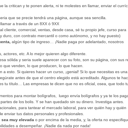
e la critican y te ponen alerta, ni te molestes en llamar, enviar el currí
eria que se precie tendrá una página, aunque sea sencilla.
 llamar a través de un 8XX ó 9XX
l cliente, comercial, ventas, desde casa, sé tu propio jefe, curso para
o y duro, con contrato mercantil o como autónomo, y no hay puesto)
uenta,
algún tipo de ingreso… ¡Nadie paga por adelantado, nosotros
 actores, etc. A lo mejor quieren algo diferente.
sa sólida y seria suele aparecer con su foto, son su página, con sus r
lo que venden, lo que producen, lo que hacen.
ón a esto. Si quieres hacer un curso, ¡genial! Si lo que necesitas es una
segúrate antes de que el centro elegido está acreditado. Algunos te ha
nes tu título… Las empresas te dicen que no es oficial, osea, que todo 
ementos para montar bolígrafos, luego envía bolígrafos y ya te los pag
artes de los bolis. Y se han quedado sin su dinero. Investiga antes.
nacionales, para tantear el mercado laboral, para ver quién hay y quién
e enviar tus datos personales y profesionales.
n sea muy elevada
o por encima de la media, y, la oferta no especifiqu
bilidades a desempeñar. ¡Nadie da nada por nada!