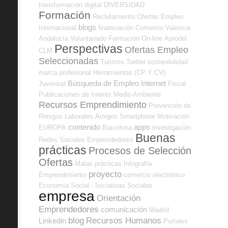
transformación digital
DIVERSIDAD
Formación
Reclutamiento
Ofertas Empleo
blogs
Internacional
financiación
Comercio
Valencia
Andalucía
Voluntariado
Formación On-line
Aprodel
Perspectivas
Ofertas Empleo
CLM
Seleccionadas
Turismo
Twitter
sostenibilidad
marca profesional
Herramientas (CP Y CV)
Búsqueda de Empleo Internet
Juventud
Fiscal
Publicaciones de Interés
Medio Ambiente
Recursos Emprendimiento
Prevención de
Riesgos Laborales
Amigos
Smartphone
Motivación
contenido
apps
EUROPA
Barcelona
investigación
Buenas
Redes Sociales Emprendedores
prácticas
Procesos de Selección
Ofertas
Malas prácticas
Infografía
proyecto
Emprendimiento
comercio electrónico
Economía Social - Iniciativas Sociales
empresa
Orientación
Emprendedores
comunicación
Madrid
blog
Recursos Humanos
Linkedin
Portales