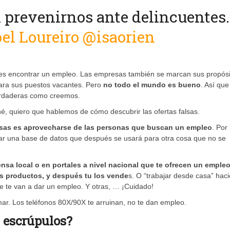
prevenirnos ante delincuentes…!
bel Loureiro
@
isaorien
s encontrar un empleo. Las empresas también se marcan sus propósi
ara sus puestos vacantes. Pero
no todo el mundo es bueno
. Así que
erdaderas como creemos.
, quiero que hablemos de cómo descubrir las ofertas falsas.
alsas es aprovecharse de las personas que buscan un empleo
. Por
lizar una base de datos que después se usará para otra cosa que no se
nsa local o en portales a nivel nacional que te ofrecen un empleo
s productos, y después tu los vende
s. O “trabajar desde casa” hac
ue te van a dar un empleo. Y otras, … ¡Cuidado!
ar. Los teléfonos 80X/90X te arruinan, no te dan empleo.
 escrúpulos?