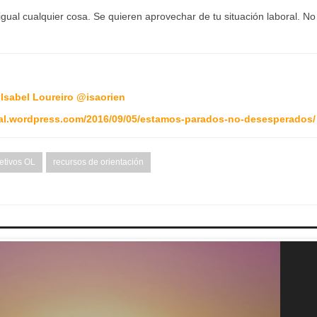
gual cualquier cosa. Se quieren aprovechar de tu situación laboral. No
:
Isabel Loureiro
@
isaorien
onal.wordpress.com/2016/09/05/estamos-parados-no-desesperados/
etivos OL
recursos de orientación