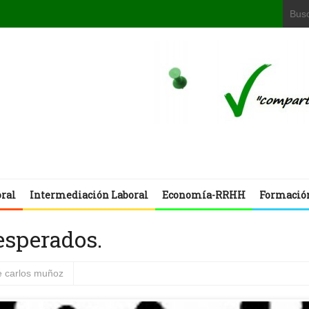
oral
Intermediación Laboral
Economía-RRHH
Formació
esperados.
e carlos muñoz