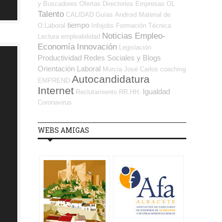
y Buscadores Ofertas
Directorios Empresas OL
Talento
CALIDAD
Guías
Android
Material de
tiempo
O.Laboral
Infojobs
Formación Técnica
Noticias Empleo-
Lectura
empleabilidad
Economía
Innovación
Legislación
Productividad
Redes Sociales y Blogs
Orientación Laboral
Murcia
José Carlos
coaching
Autocandidatura
EMPREND
Internet
Igualdad
Reclutamiento RR.HH.
Coronavirus
WEBS AMIGAS