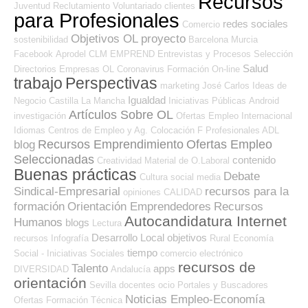
Recursos
Juventud
Reclutamiento
Voluntariado
clientes
para Profesionales
redes sociales
Comercio
Objetivos OL
proyecto
sostenibilidad
Barcelona
Murcia
Facebook
Aprodel CLM
EMPREND
Entrevistas y Procesos Selección
Salud
Directorios Empresas OL
Coronavirus
Formación On-line
trabajo
Perspectivas
marketing
José Carlos
Ideas de
Igualdad
Negocio
Castilla La Mancha
Iniciativas Públicas
Android
Artículos Sobre OL
investigación
Ofertas Empleo Internacional
Idiomas
Centros de Empleo y Ag. Colocación
F Profesionales ADL
Recursos Emprendimiento
Ofertas Empleo
blog
Seleccionadas
contenido
Creatividad
Material de O.Laboral
Buenas prácticas
Debate
Cultura
social media
Sindical-Empresarial
recursos para la
opiniones
CALIDAD
formación
Orientación Emprendedores
Recursos
Autocandidatura Internet
Humanos
blogs
Lectura
Desarrollo Local
objetivos
recursos
Infografía
Rural
Economía
tiempo
Social - Iniciativas Sociales
comercio electrónico
recursos de
Talento
apps
DIVERSIDAD
Andalucía
orientación
Sevilla
docentes
ocio
Portales y Buscadores
Noticias Empleo-Economía
Ofertas
Formación Técnica