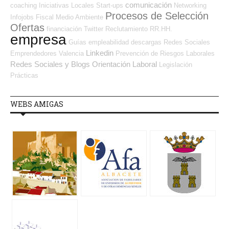
comunicación
coaching
Iniciativas Locales
Start-ups
Networking
Procesos de Selección
Infojobs
Fiscal
Medio Ambiente
Ofertas
financiación
Twitter
Reclutamiento RR.HH.
empresa
Guías
empleabilidad
descargas
Redes Sociales
Linkedin
Emprendedores
Valencia
Prevención de Riesgos Laborales
Redes Sociales y Blogs Orientación Laboral
Legislación
Prácticas
WEBS AMIGAS