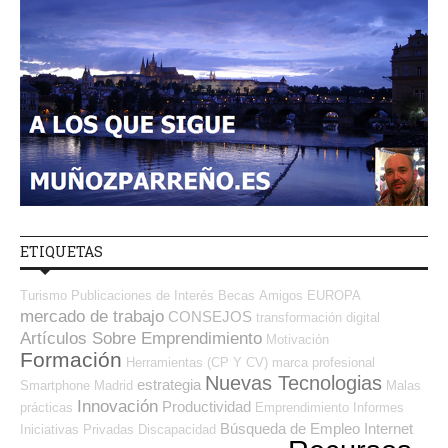
ETIQUETAS
Turismo
Publicaciones de Interés
Becas
Amigos
EUROPA
mercado de trabajo
CONSEJOS
transformación digital
Artículos Sobre Emprendimiento
Motivación
Formación
Herramientas (CP Y CV)
marca profesional
Nuevas Tecnologias
estrategia
Smartphone
Madrid
Malas
Innovación
Productividad
prácticas
Emprendimiento
Informes
Búsqueda de Empleo Internet
Iniciativas Privadas
Discapacidad