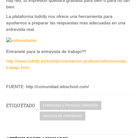
hay red, tu impresión quedará grabada para bien o para no tan
bien.
La plataforma todofp nos ofrece una herramienta para
ayudarnos a preparar las respuestas mas adecuadas en una
entrevista real.
Entraneté para la entrevista de trabajo!!!!
http://www.todofp.es/todofp/orientacion-profesional/entrevista-
trabajo.html
FUENTE: http://comunidad.iebschool.com/
ETIQUETADO
Entrevistas y Procesos Selección
recursos de orientación