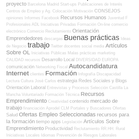
proyecto
Barcelona
Madrid
Start-ups
Publicaciones de Interés
CONSEJOS
Centros de Empleo y Ag. Colocación
Motivación
Recursos Humanos
opiniones
Informes
Facebook
Juventud
F
Profesionales ADL
Iniciativas Privadas
Formación On-line
comercio
Orientación
electrónico
Comercio
Reclutamiento
Buenas prácticas
Emprendedores
descargas
Ideas
trabajo
Artículos
de Negocio
Twitter
docentes
social media
Sobre OL
Iniciativas Públicas
Malas prácticas
marketing
Desarrollo Local
CALIDAD
recursos
DIVERSIDAD
EUROPA
Autocandidatura
comunicación
Networking
Fiscal
Internet
Formación
clientes
Infografía
Discapacidad
estrategia
Redes Sociales y Blogs
Lectura
Cultura
José Carlos
Orientación Laboral
Entrevistas y Procesos Selección
Castilla La
Recursos
Mancha
Voluntariado
Formación Técnica
Emprendimiento
mercado de
contenido
Creatividad
trabajo
financiación
Aprodel CLM
Portales y Buscadores Ofertas
Ofertas Empleo Seleccionadas
recursos para
Salud
la formación
Artículos Sobre
tiempo
apps
Legislación
Emprendimiento
Productividad
Reclutamiento RR.HH.
Rural
Iniciativas Locales
Idiomas
Prevención de Riesgos Laborales