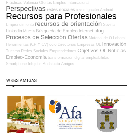
Prácticas
Valencia
Ofertas Empleo Internacional
Perspectivas
redes sociales
investigación
Android
Recursos para Profesionales
recursos de orientación
Emprendimiento
Sevilla
blog
Linkedin
Búsqueda de Empleo Internet
Murcia
Procesos de Selección Ofertas
Material de O.Laboral
Innovación
Herramientas (CP Y CV)
ocio
Directorios Empresas OL
Objetivos OL
Noticias
Turismo
Redes Sociales Emprendedores
Empleo-Economía
transformación digital
empleabilidad
Smartphone
Infojobs
Andalucía
Amigos
WEBS AMIGAS