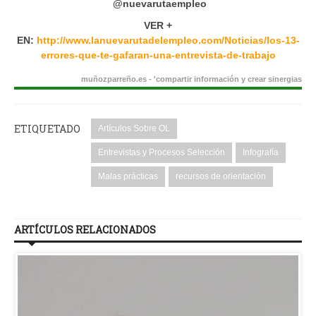
@nuevarutaempleo
VER +
EN:
http://www.lanuevarutadelempleo.com/Noticias/los-13-
errores-que-te-gafaran-una-entrevista-de-trabajo
muñozparreño.es - 'compartir información y crear sinergias
ETIQUETADO
Artículos Sobre OL
Entrevistas y Procesos Selección
Infografía
Malas prácticas
recursos de orientación
ARTÍCULOS RELACIONADOS