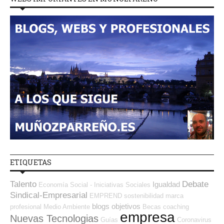
ETIQUETAS
Talento
Debate
Igualdad
Economía Social - Iniciativas Sociales
Sindical-Empresarial
EMPREND
sostenibilidad
marca
blogs
objetivos
profesional
Medio Ambiente
Becas
coaching
empresa
Nuevas Tecnologias
Guías
Coronavirus