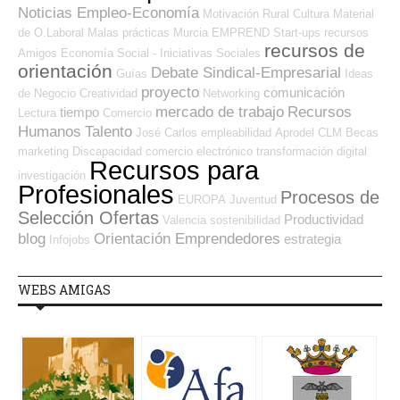
Noticias Empleo-Economía
Motivación
Rural
Cultura
Material
de O.Laboral
Malas prácticas
Murcia
EMPREND
Start-ups
recursos
recursos de
Amigos
Economía Social - Iniciativas Sociales
orientación
Debate Sindical-Empresarial
Guías
Ideas
proyecto
comunicación
de Negocio
Creatividad
Networking
mercado de trabajo
Recursos
tiempo
Lectura
Comercio
Humanos
Talento
José Carlos
empleabilidad
Aprodel CLM
Becas
marketing
Discapacidad
comercio electrónico
transformación digital
Recursos para
investigación
Profesionales
Procesos de
EUROPA
Juventud
Selección Ofertas
Productividad
Valencia
sostenibilidad
blog
Orientación Emprendedores
estrategia
Infojobs
WEBS AMIGAS