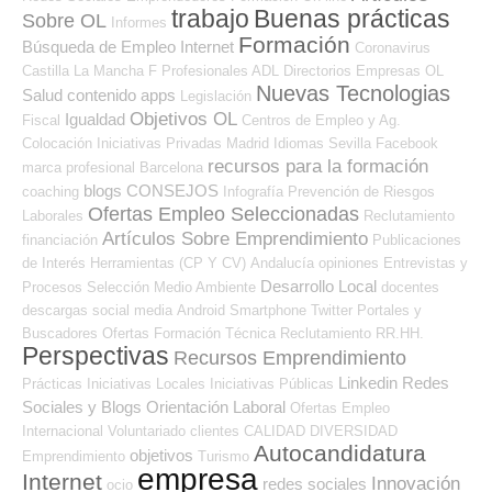
trabajo
Buenas prácticas
Sobre OL
Informes
Formación
Búsqueda de Empleo Internet
Coronavirus
Castilla La Mancha
F Profesionales ADL
Directorios Empresas OL
Nuevas Tecnologias
Salud
contenido
apps
Legislación
Objetivos OL
Igualdad
Fiscal
Centros de Empleo y Ag.
Colocación
Iniciativas Privadas
Madrid
Idiomas
Sevilla
Facebook
recursos para la formación
marca profesional
Barcelona
blogs
CONSEJOS
coaching
Infografía
Prevención de Riesgos
Ofertas Empleo Seleccionadas
Laborales
Reclutamiento
Artículos Sobre Emprendimiento
financiación
Publicaciones
de Interés
Herramientas (CP Y CV)
Andalucía
opiniones
Entrevistas y
Desarrollo Local
Procesos Selección
Medio Ambiente
docentes
descargas
social media
Android
Smartphone
Twitter
Portales y
Buscadores Ofertas
Formación Técnica
Reclutamiento RR.HH.
Perspectivas
Recursos Emprendimiento
Linkedin
Redes
Prácticas
Iniciativas Locales
Iniciativas Públicas
Sociales y Blogs Orientación Laboral
Ofertas Empleo
Internacional
Voluntariado
clientes
CALIDAD
DIVERSIDAD
Autocandidatura
objetivos
Emprendimiento
Turismo
empresa
Internet
Innovación
redes sociales
ocio