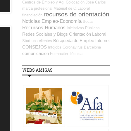
Centros de Empleo y Ag. Colocación
José Carlos
marca profesional
Material de O.Laboral
recursos de orientación
financiación
Noticias Empleo-Economía
Becas
Recursos Humanos
Iniciativas Públicas
Redes Sociales y Blogs Orientación Laboral
Búsqueda de Empleo Internet
Start-ups
clientes
CONSEJOS
Infojobs
Coronavirus
Barcelona
comunicación
Formación Técnica
WEBS AMIGAS