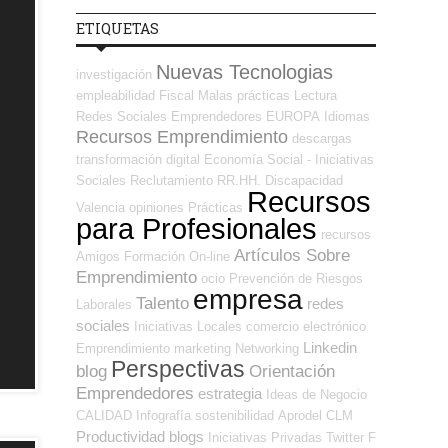
ETIQUETAS
Nuevas Tecnologias
investigación
empleabilidad
Fiscal
Malas prácticas
Lectura
Redes Sociales Emprendedores
EUROPA
Idiomas
Recursos Emprendimiento
descargas
transformación digital
Economía Social - Iniciativas
Sociales
Reclutamiento RR.HH.
Discapacidad
Recursos
Valencia
opiniones
Prácticas
para Profesionales
recursos
Artículos Sobre
Amigos
Formación On-line
Emprendimiento
ocio
Prevención de Riesgos
empresa
Talento
redes
Laborales
sociales
Iniciativas Locales
comercio electrónico
Linkedin
Emprendimiento
marketing
Networking
Perspectivas
blog
Orientación
Emprendedores
estrategia
Ideas de Negocio
CALIDAD
Infografía
sostenibilidad
Aprodel CLM
Productividad
blogs
Iniciativas Privadas
Twitter
F