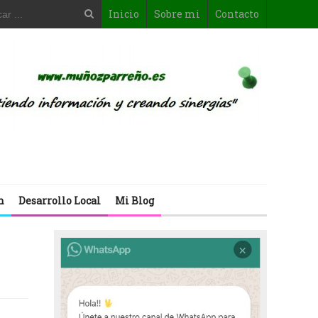
Inicio
Sobre mi
Contacto
n
Desarrollo Local
Mi Blog