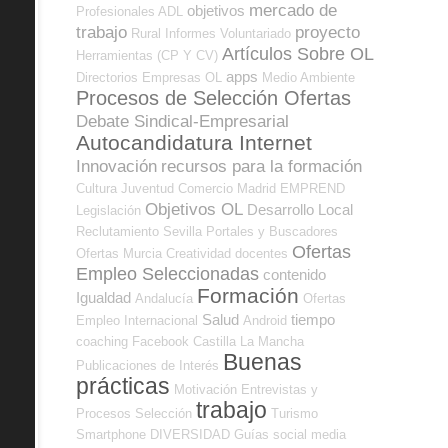
mercado de
objetivos
Profesionales ADL
trabajo
proyecto
Rural
Informes
Voluntariado
Artículos Sobre OL
Herramientas (CP Y CV)
apps
Directorios Empresas OL
Medio Ambiente
Procesos de Selección Ofertas
Debate Sindical-Empresarial
Autocandidatura Internet
Innovación
recursos para la formación
Cultura
Juventud
Comercio
Madrid
EMPREND
Objetivos OL
Desarrollo Local
Legislación
Reclutamiento
Sevilla
Portales y Buscadores
Ofertas
Ofertas
Murcia
Creatividad
docentes
Empleo Seleccionadas
contenido
Formación
Igualdad
Andalucía
Ofertas
Salud
tiempo
Empleo Internacional
Android
coaching
Facebook
Castilla La Mancha
Buenas
Publicaciones de Interés
prácticas
Motivación
Entrevistas y
trabajo
Procesos Selección
Turismo
Smartphone
DIVERSIDAD
Guías
social media