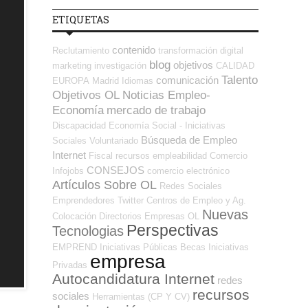
ETIQUETAS
contenido
Reclutamiento
transformación digital
blog
objetivos
marketing
investigación
CALIDAD
Talento
comunicación
EUROPA
Madrid
Idiomas
Objetivos OL
Noticias Empleo-
Economía
mercado de trabajo
Discapacidad
Economía Social - Iniciativas
Búsqueda de Empleo
Sociales
Voluntariado
Internet
Fiscal
recursos
empleabilidad
Comercio
CONSEJOS
Infojobs
comercio electrónico
Artículos Sobre OL
Redes Sociales
Emprendedores
Twitter
Centros de Empleo y Ag.
Nuevas
Colocación
Directorios Empresas OL
Perspectivas
Tecnologias
EMPREND
Iniciativas Públicas
Becas
Iniciativas
empresa
Privadas
Autocandidatura Internet
redes
recursos
sociales
Herramientas (CP Y CV)