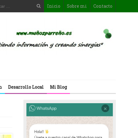
Inicio
Sobre mi
Contacto
n
Desarrollo Local
Mi Blog