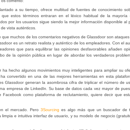
e os comento:
antado a su tiempo, ofrece multitud de fuentes de conocimiento sob
que estos términos entraran en el léxico habitual de la mayoría 
os por los usuarios sigue siendo la mejor información disponible al 
de vista auténticos.
e que muchos de los comentarios negativos de Glassdoor son ataques 
door es un retrato realista y auténtico de los empleadores. Con el 
leadores que para equilibrar las opiniones desfavorables añaden opi
bo de la opinión pública en lugar de abordar los verdaderos proble
or ha hecho algunos movimientos muy inteligentes para ampliar su of
ha convertido en una de las mejores herramientas en esta platafo
es Glassdoor generan la asombrosa cifra de triplicar el número de u
isma empresa de LinkedIn. Su base de datos cada vez mayor de pues
de Facebook como plataforma de reclutamiento, quiere decir que est
 en el mercado. Pero
3Sourcing
es algo más que un buscador de t
limpia e intuitiva interfaz de usuario, y su modelo de negocio (gratui