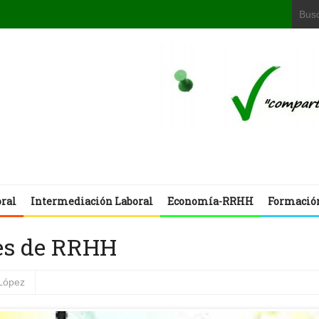
oral
Intermediación Laboral
Economía-RRHH
Formació
tes de RRHH
López