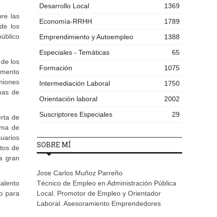
Desarrollo Local
1369
re las
Economía-RRHH
1789
de los
público
Emprendimiento y Autoempleo
1388
Especiales - Temáticas
65
de los
Formación
1075
aumento
niones
Intermediación Laboral
1750
mas de
Orientación laboral
2002
Suscriptores Especiales
29
erta de
rma de
suarios
SOBRE MÍ
tos de
a gran
Jose Carlos Muñoz Parreño
alento
Técnico de Empleo en Administración Pública
to para
Local. Promotor de Empleo y Orientador
Laboral. Asesoramiento Emprendedores