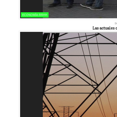
ECONOMÍA-RRHH
s
Las actuales