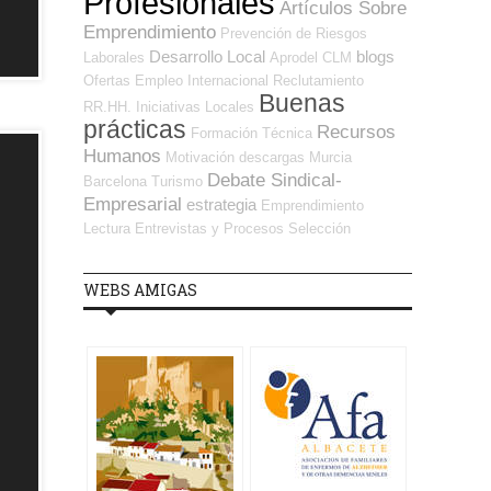
Profesionales
Artículos Sobre
Emprendimiento
Prevención de Riesgos
Desarrollo Local
blogs
Laborales
Aprodel CLM
Ofertas Empleo Internacional
Reclutamiento
Buenas
RR.HH.
Iniciativas Locales
prácticas
Recursos
Formación Técnica
Humanos
Motivación
descargas
Murcia
Debate Sindical-
Barcelona
Turismo
Empresarial
estrategia
Emprendimiento
Lectura
Entrevistas y Procesos Selección
WEBS AMIGAS