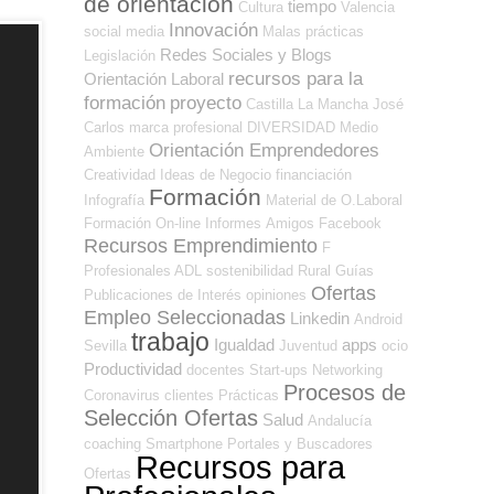
de orientación
tiempo
Cultura
Valencia
Innovación
social media
Malas prácticas
Redes Sociales y Blogs
Legislación
recursos para la
Orientación Laboral
formación
proyecto
Castilla La Mancha
José
Carlos
marca profesional
DIVERSIDAD
Medio
Orientación Emprendedores
Ambiente
Creatividad
Ideas de Negocio
financiación
Formación
Infografía
Material de O.Laboral
Formación On-line
Informes
Amigos
Facebook
Recursos Emprendimiento
F
Profesionales ADL
sostenibilidad
Rural
Guías
Ofertas
Publicaciones de Interés
opiniones
Empleo Seleccionadas
Linkedin
Android
trabajo
Igualdad
apps
Sevilla
Juventud
ocio
Productividad
docentes
Start-ups
Networking
Procesos de
Coronavirus
clientes
Prácticas
Selección Ofertas
Salud
Andalucía
coaching
Smartphone
Portales y Buscadores
Recursos para
Ofertas