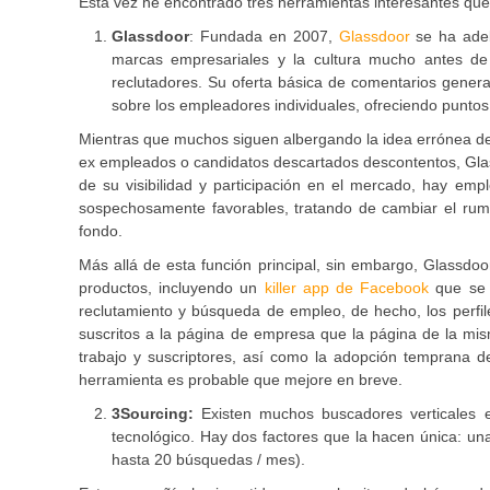
Esta vez he encontrado tres herramientas interesantes qu
Glassdoor
: Fundada en 2007,
Glassdoor
se ha adel
marcas empresariales y la cultura mucho antes de 
reclutadores. Su oferta básica de comentarios generad
sobre los empleadores individuales, ofreciendo puntos 
Mientras que muchos siguen albergando la idea errónea d
ex empleados o candidatos descartados descontentos, Glass
de su visibilidad y participación en el mercado, hay emp
sospechosamente favorables, tratando de cambiar el rum
fondo.
Más allá de esta función principal, sin embargo, Glassdo
productos, incluyendo un
killer app de Facebook
que se 
reclutamiento y búsqueda de empleo, de hecho, los perfil
suscritos a la página de empresa que la página de la m
trabajo y suscriptores, así como la adopción temprana 
herramienta es probable que mejore en breve.
3Sourcing:
Existen muchos buscadores verticales
tecnológico. Hay dos factores que la hacen única: una 
hasta 20 búsquedas / mes).