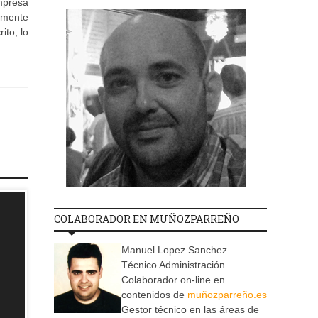
mpresa
amente
ito, lo
COLABORADOR EN MUÑOZPARREÑO
Manuel Lopez Sanchez.
Técnico Administración.
Colaborador on-line en
contenidos de
muñozparreño.es
Gestor técnico en las áreas de