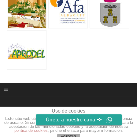
Uso de cookies
© 2026 muñozparreño.es | Creative commons.
Este sitio web utiliza cookies para que usted tenga la mejor experiencia
Únete a nuestro canal📢
Web by
Eidosdesarrolloweb.com
de usuario. Si continúa navegando está dando su consentimiento para la
aceptación de las mencionadas cookies y la aceptación de nuestra
política de cookies
, pinche el enlace para mayor información.
ACEPTAR