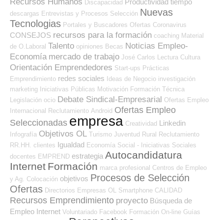
Recursos Humanos
Productividad
tiempo
Discapacidad
Nuevas
descargas
Entrevistas y Procesos Selección
Tecnologias
Portales y Buscadores Ofertas
Coronavirus
recursos para la formación
CONSEJOS
coaching
Material
Talento
Noticias Empleo-
de O.Laboral
opiniones
Becas
Economía
mercado de trabajo
José Carlos
Lectura
Cultura
Orientación Emprendedores
Start-ups
Prácticas
redes sociales
Emprendimiento
Ideas de Negocio
investigación
marketing
Iniciativas Públicas
Motivación
Formación Técnica
Debate Sindical-Empresarial
Legislación
ocio
Ofertas Empleo
Ofertas Empleo
Internacional
Reclutamiento
Android
empresa
Seleccionadas
Linkedin
Creatividad
Objetivos OL
Infografía
Turismo
Juventud
Rural
Reclutamiento
Igualdad
RR.HH.
clientes
Economía Social - Iniciativas Sociales
Autocandidatura
estrategia
docentes
EMPREND
Internet
Formación
marca profesional
Centros de Empleo
Procesos de Selección
objetivos
y Ag. Colocación
Ofertas
Directorios Empresas OL
Smartphone
CALIDAD
Recursos Emprendimiento
proyecto
Búsqueda de
Empleo Internet
Voluntariado
Facebook
Formación On-line
Guías