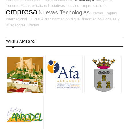
Turismo
Malas prácticas
Iniciativas Locales
Emprendimiento
empresa
Nuevas Tecnologias
Ofertas Empleo
Internacional
EUROPA
transformación digital
financiación
Portales y
Buscadores Ofertas
WEBS AMIGAS