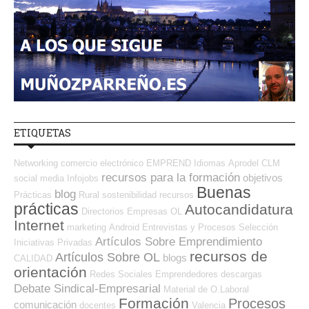
ETIQUETAS
Networking
comercio electrónico
EMPREND
Idiomas
Aprodel CLM
recursos para la formación
objetivos
social media
Infojobs
Buenas
blog
Prácticas
Rural
sostenibilidad
recursos
prácticas
Autocandidatura
Directorios Empresas OL
Internet
marketing
Android
Entrevistas y Procesos Selección
Artículos Sobre Emprendimiento
Iniciativas Privadas
recursos de
Artículos Sobre OL
blogs
CALIDAD
orientación
Redes Sociales Emprendedores
descargas
Debate Sindical-Empresarial
Material de O.Laboral
Formación
Procesos
comunicación
docentes
Valencia