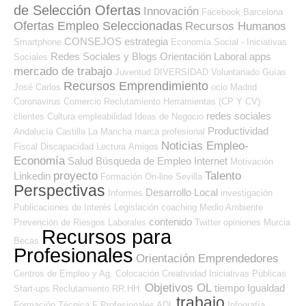
de Selección Ofertas
Innovación
Facebook
Barcelona
Ofertas Empleo Seleccionadas
Recursos Humanos
CONSEJOS
estrategia
Smartphone
Economía Social - Iniciativas
Redes Sociales y Blogs Orientación Laboral
apps
Sociales
mercado de trabajo
Juventud
DIVERSIDAD
Voluntariado
Guías
Recursos Emprendimiento
José Carlos
ocio
Madrid
Coronavirus
Comercio
Reclutamiento
Herramientas (CP Y CV)
redes sociales
clientes
Cultura
empleabilidad
Ideas de Negocio
Productividad
Andalucía
Castilla La Mancha
marca profesional
Noticias Empleo-
Fiscal
Discapacidad
Lectura
Amigos
Economía
Salud
Búsqueda de Empleo Internet
Motivación
proyecto
Talento
Linkedin
Formación On-line
Sevilla
Perspectivas
Desarrollo Local
Informes
investigación
Publicaciones de Interés
Legislación
coaching
Medio Ambiente
contenido
Prevención de Riesgos Laborales
Twitter
opiniones
Murcia
Recursos para
Becas
Profesionales
Orientación Emprendedores
Centros de Empleo y Ag. Colocación
Creatividad
Iniciativas Públicas
Objetivos OL
tiempo
Igualdad
Start-ups
Reclutamiento RR.HH.
trabajo
Formación Técnica
F Profesionales ADL
Infografía