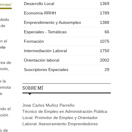
Desarrollo Local
1369
nergias'
Economía-RRHH
1789
bido
Emprendimiento y Autoempleo
1388
 de
Especiales - Temáticas
66
n el
Formación
1075
rio
Intermediación Laboral
1750
Orientación laboral
2002
rea de
moto,
Suscriptores Especiales
29
e
e la
Remota
SOBRE MÍ
de
Jose Carlos Muñoz Parreño
ndo el
Técnico de Empleo en Administración Pública
ación
Local. Promotor de Empleo y Orientador
Laboral. Asesoramiento Emprendedores
no de