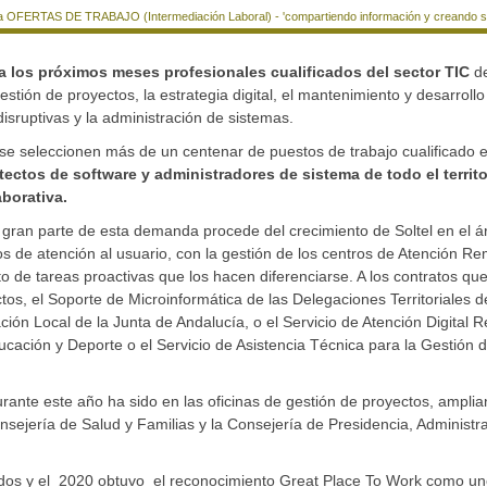
a OFERTAS DE TRABAJO (Intermediación Laboral) - 'compartiendo información y creando si
ra los próximos meses profesionales cualificados del sector TIC
de
stión de proyectos, la estrategia digital, el mantenimiento y desarrollo
disruptivas y la administración de sistemas.
e seleccionen más de un centenar de puestos de trabajo cualificado e
tectos de software y administradores de sistema de todo el territo
borativa.
gran parte de esta demanda procede del crecimiento de Soltel en el á
ros de atención al usuario, con la gestión de los centros de Atención Re
o de tareas proactivas que los hacen diferenciarse. A los contratos qu
os, el Soporte de Microinformática de las Delegaciones Territoriales d
ción Local de la Junta de Andalucía, o el Servicio de Atención Digital 
cación y Deporte o el Servicio de Asistencia Técnica para la Gestión 
durante este año ha sido en las oficinas de gestión de proyectos, amplia
nsejería de Salud y Familias y la Consejería de Presidencia, Administr
eados y el 2020 obtuvo el reconocimiento Great Place To Work como u