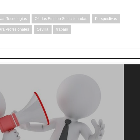
as Tecnologias
Ofertas Empleo Seleccionadas
Perspectivas
ra Profesionales
Sevilla
trabajo