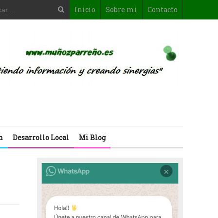
Inicio
Sobre mi
Contacto
n
Desarrollo Local
Mi Blog