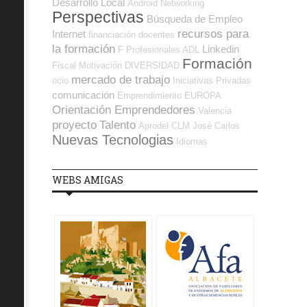
Desarrollo Local
Android
Networking
Perspectivas
Búsqueda de Empleo
recursos para
Internet
financiación
docentes
la formación
Linkedin
F Profesionales ADL
Formación
Fiscal
Motivación
DIVERSIDAD
mercado de trabajo
ocio
Iniciativas Privadas
comunicación
Emprendimiento
EUROPA
Orientación Emprendedores
Valencia
proyecto
Talento
Aprodel CLM
José Carlos
Nuevas Tecnologias
Idiomas
WEBS AMIGAS