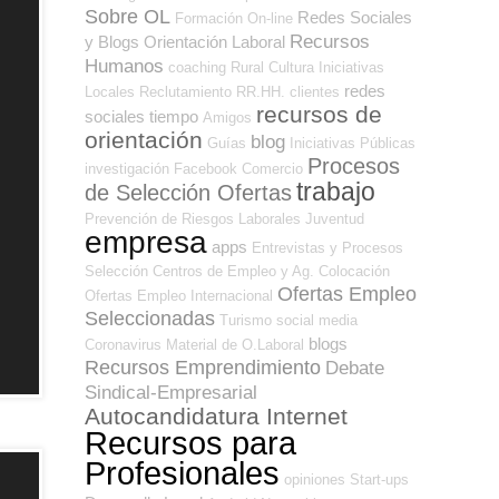
Sobre OL
Redes Sociales
Formación On-line
Recursos
y Blogs Orientación Laboral
Humanos
coaching
Rural
Cultura
Iniciativas
redes
Locales
Reclutamiento RR.HH.
clientes
recursos de
sociales
tiempo
Amigos
orientación
blog
Guías
Iniciativas Públicas
Procesos
investigación
Facebook
Comercio
trabajo
de Selección Ofertas
Prevención de Riesgos Laborales
Juventud
empresa
apps
Entrevistas y Procesos
Selección
Centros de Empleo y Ag. Colocación
Ofertas Empleo
Ofertas Empleo Internacional
Seleccionadas
Turismo
social media
blogs
Coronavirus
Material de O.Laboral
Recursos Emprendimiento
Debate
Sindical-Empresarial
Autocandidatura Internet
Recursos para
Profesionales
opiniones
Start-ups