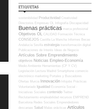
ETIQUETAS
Productividad
sostenibilidad
Creatividad
Directorios Empresas OL
Infografía
Discapacidad
Buenas prácticas
marca profesional
Objetivos OL
CALIDAD
Formación Técnica
CONSEJOS
Castilla La Mancha
Informes
Becas
estrategia
Andalucía
Sevilla
transformación digital
Publicaciones de Interés
Ideas de Negocio
Artículos Sobre Emprendimiento
Noticias Empleo-Economía
objetivos
Medio Ambiente
Herramientas (CP Y CV)
Legislación
Lectura
Madrid
Smartphone
comercio
electrónico
marketing
Portales y Buscadores
Innovación
Ofertas
Murcia
Infojobs
Prácticas
Igualdad
Voluntariado
Economía Social -
contenido
Iniciativas Sociales
Twitter
Reclutamiento
empleabilidad
recursos
EMPREND
Barcelona
Redes Sociales Emprendedores
Artículos
Salud
descargas
Malas prácticas