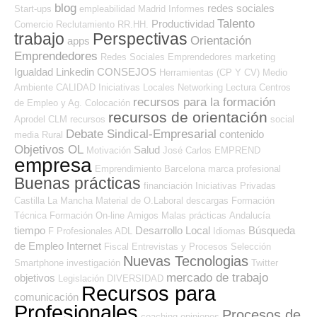
blog
redes sociales
Start-ups
empleabilidad
Madrid
Informes
Talento
Productividad
Comercio
Reclutamiento RR.HH.
trabajo
Perspectivas
Orientación
apps
Emprendedores
Redes Sociales Emprendedores
marketing
Igualdad
Linkedin
CONSEJOS
Herramientas (CP Y CV)
Medio
Ambiente
CALIDAD
Iniciativas Locales
Networking
Lectura
Centros
recursos para la formación
de Empleo y Ag. Colocación
recursos de orientación
Aprodel CLM
recursos
social
Debate Sindical-Empresarial
contenido
media
Rural
Objetivos OL
Salud
Motivación
José Carlos
EMPREND
empresa
Emprendimiento
Barcelona
marca profesional
Buenas prácticas
financiación
Iniciativas Privadas
Castilla La Mancha
Material de O.Laboral
descargas
Formación
Técnica
Formación On-line
Amigos
Malas prácticas
Andalucía
tiempo
Desarrollo Local
Búsqueda
F Profesionales ADL
Idiomas
de Empleo Internet
Fiscal
Entrevistas y Procesos Selección
Nuevas Tecnologias
Smartphone
investigación
Twitter
mercado de trabajo
objetivos
Legislación
DIVERSIDAD
Recursos para
comunicación
Profesionales
Procesos de
coaching
opiniones