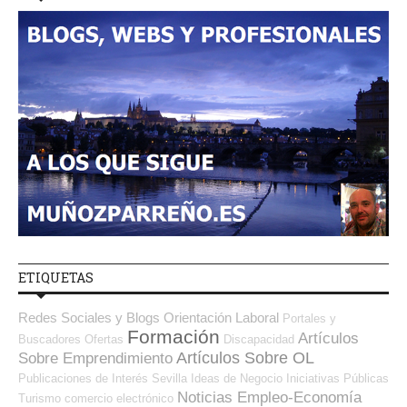
ETIQUETAS
Redes Sociales y Blogs Orientación Laboral
Portales y
Formación
Artículos
Buscadores Ofertas
Discapacidad
Artículos Sobre OL
Sobre Emprendimiento
Publicaciones de Interés
Sevilla
Ideas de Negocio
Iniciativas Públicas
Noticias Empleo-Economía
Turismo
comercio electrónico