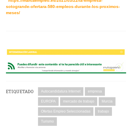
https://marcaempleo.es/2021/03/22/la-empresa-
sotogrande-ofertara-580-empleos-durante-los-proximos-
meses/
ETIQUETADO
Autocandidatura Internet
empresa
EUROPA
mercado de trabajo
Murcia
Ofertas Empleo Seleccionadas
trabajo
Turismo