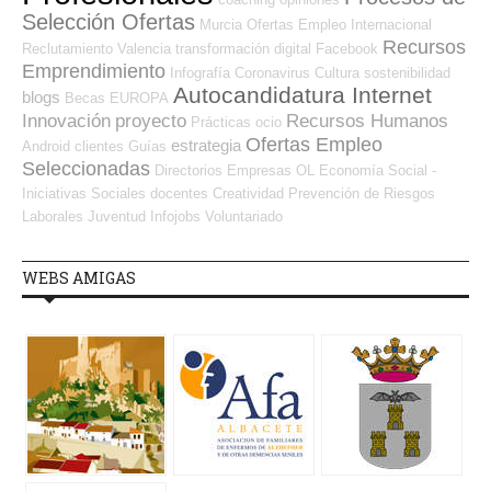
Selección Ofertas
Murcia
Ofertas Empleo Internacional
Recursos
Reclutamiento
Valencia
transformación digital
Facebook
Emprendimiento
Infografía
Coronavirus
Cultura
sostenibilidad
Autocandidatura Internet
blogs
Becas
EUROPA
Innovación
proyecto
Recursos Humanos
Prácticas
ocio
Ofertas Empleo
estrategia
Android
clientes
Guías
Seleccionadas
Directorios Empresas OL
Economía Social -
Iniciativas Sociales
docentes
Creatividad
Prevención de Riesgos
Laborales
Juventud
Infojobs
Voluntariado
WEBS AMIGAS