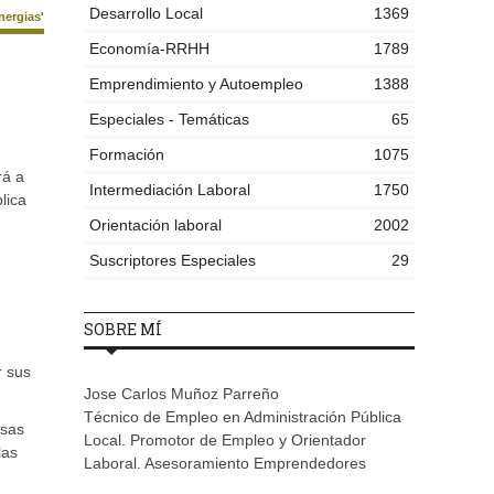
Desarrollo Local
1369
nergias'
Economía-RRHH
1789
Emprendimiento y Autoempleo
1388
Especiales - Temáticas
65
Formación
1075
rá a
Intermediación Laboral
1750
lica
Orientación laboral
2002
Suscriptores Especiales
29
SOBRE MÍ
r sus
Jose Carlos Muñoz Parreño
Técnico de Empleo en Administración Pública
esas
Local. Promotor de Empleo y Orientador
las
Laboral. Asesoramiento Emprendedores