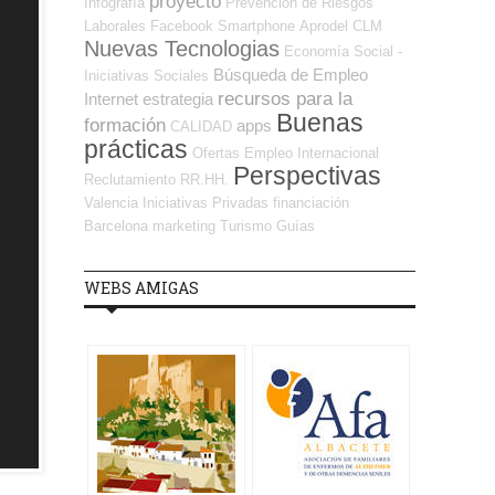
proyecto
Infografía
Prevención de Riesgos
Laborales
Facebook
Smartphone
Aprodel CLM
Nuevas Tecnologias
Economía Social -
Búsqueda de Empleo
Iniciativas Sociales
recursos para la
Internet
estrategia
Buenas
formación
apps
CALIDAD
prácticas
Ofertas Empleo Internacional
Perspectivas
Reclutamiento RR.HH.
Valencia
Iniciativas Privadas
financiación
Barcelona
marketing
Turismo
Guías
WEBS AMIGAS