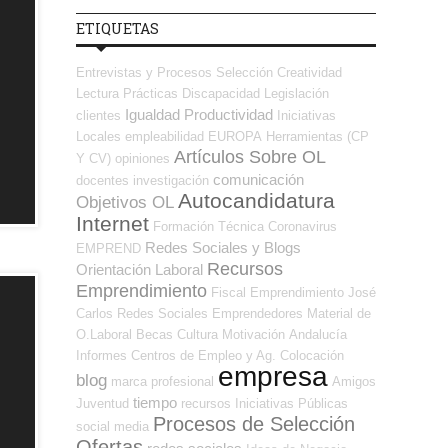
ETIQUETAS
Entrevistas y Procesos Selección
Creatividad
Lectura
Prácticas
Discapacidad
Legislación
Igualdad
Productividad
clientes
Iniciativas
Locales
empleabilidad
EUROPA
Herramientas (CP
Artículos Sobre OL
Y CV)
opiniones
comunicación
docentes
investigación
Autocandidatura
Objetivos OL
Internet
Formación Técnica
Coronavirus
Redes Sociales y Blogs
EMPREND
Recursos
Orientación Laboral
Emprendimiento
Fiscal
Emprendimiento
José
Carlos
Redes Sociales Emprendedores
Material de
O.Laboral
Becas
Cultura
Motivación
Andalucía
Informes
Centros de Empleo y Ag. Colocación
empresa
blog
marca profesional
Amigos
tiempo
Juventud
recursos
Iniciativas Públicas
Procesos de Selección
social media
Ofertas