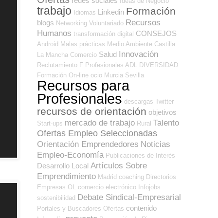
redes sociales
Ideas de Negocio
trabajo
Formación
Linkedin
Idiomas
Recursos
blogs
Networking
Voluntariado
Humanos
CONSEJOS
transformación digital
Android
Malas prácticas
Medio Ambiente
Castilla
Innovación
Salud
La Mancha
Comercio
Reclutamiento
F Profesionales ADL
DIVERSIDAD
Formación On-line
ocio
Murcia
Sevilla
Recursos para
Profesionales
descargas
Twitter
recursos de orientación
objetivos
mercado de trabajo
Talento
Start-ups
Rural
Ofertas Empleo Seleccionadas
Orientación Emprendedores
Noticias
Empleo-Economía
Publicaciones de Interés
Artículos Sobre
Desarrollo Local
Emprendimiento
Madrid
coaching
Directorios
Empresas OL
comercio electrónico
Infojobs
Debate Sindical-Empresarial
sostenibilidad
contenido
Portales y Buscadores Ofertas