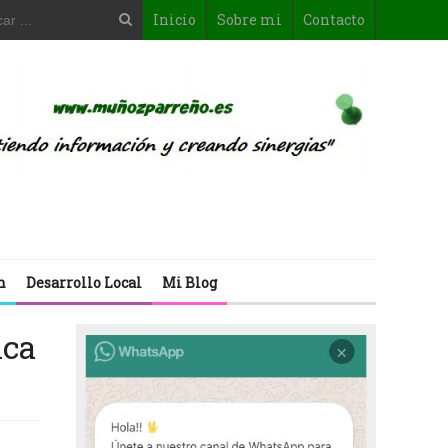
Inicio
Sobre mi
Contacto
n
Desarrollo Local
Mi Blog
nca