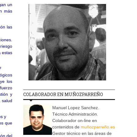
ngan un
en más
ón las
ciones.
 riesgo
a estas
o?
ógicos
ye los
sfuerzo
COLABORADOR EN MUÑOZPARREÑO
tión y
a salud
Manuel Lopez Sanchez.
Técnico Administración.
os y
Colaborador on-line en
os que
contenidos de
muñozparreño.es
Gestor técnico en las áreas de
ión del