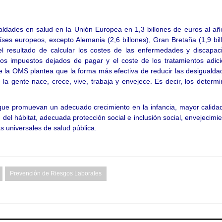
ualdades en salud en la Unión Europea en 1,3 billones de euros al a
aíses europeos, excepto Alemania (2,6 billones), Gran Bretaña (1,9 bil
es el resultado de calcular los costes de las enfermedades y discapa
os impuestos dejados de pagar y el coste de los tratamientos adici
de la OMS plantea que la forma más efectiva de reducir las desiguald
 la gente nace, crece, vive, trabaja y envejece. Es decir, los determ
 que promuevan un adecuado crecimiento en la infancia, mayor calida
 del hábitat, adecuada protección social e inclusión social, envejecimi
 universales de salud pública.
Prevención de Riesgos Laborales