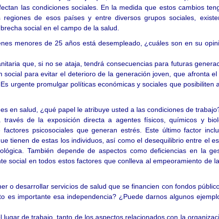
e afectan las condiciones sociales. En la medida que estos cambios te
tes regiones de esos países y entre diversos grupos sociales, exist
brecha social en el campo de la salud.
enes menores de 25 años está desempleado, ¿cuáles son en su opini
itaria que, si no se ataja, tendrá consecuencias para futuras genera
social para evitar el deterioro de la generación joven, que afronta el
Es urgente promulgar políticas económicas y sociales que posibiliten 
des en salud, ¿qué papel le atribuye usted a las condiciones de trabaj
través de la exposición directa a agentes físicos, químicos y biol
factores psicosociales que generan estrés. Este último factor inclu
 que tienen de estas los individuos, así como el desequilibrio entre el e
cológica. También depende de aspectos como deficiencias en la ges
nte social en todos estos factores que conlleva al empeoramiento de l
r o desarrollar servicios de salud que se financien con fondos públic
nto es importante esa independencia? ¿Puede darnos algunos ejempl
lugar de trabajo, tanto de los aspectos relacionados con la organizac