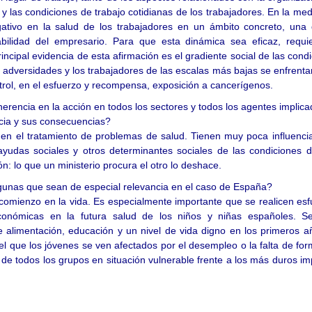
s y las condiciones de trabajo cotidianas de los trabajadores. En la me
ativo en la salud de los trabajadores en un ámbito concreto, una 
abilidad del empresario. Para que esta dinámica sea eficaz, requi
ncipal evidencia de esta afirmación es el gradiente social de las cond
 adversidades y los trabajadores de las escalas más bajas se enfrenta
trol, en el esfuerzo y recompensa, exposición a cancerígenos.
erencia en la acción en todos los sectores y todos los agentes implic
ncia y sus consecuencias?
en el tratamiento de problemas de salud. Tienen muy poca influencia
ayudas sociales y otros determinantes sociales de las condiciones d
: lo que un ministerio procura el otro lo deshace.
gunas que sean de especial relevancia en el caso de España?
comienzo en la vida. Es especialmente importante que se realicen es
conómicas en la futura salud de los niños y niñas españoles. Se
alimentación, educación y un nivel de vida digno en los primeros a
el que los jóvenes se ven afectados por el desempleo o la falta de fo
n de todos los grupos en situación vulnerable frente a los más duros i
.