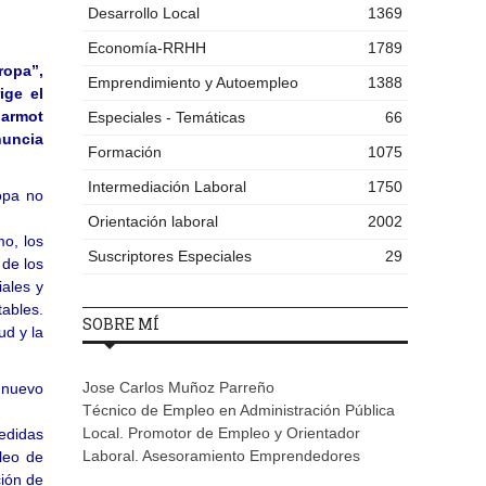
Desarrollo Local
1369
Economía-RRHH
1789
ropa”,
Emprendimiento y Autoempleo
1388
ige el
Marmot
Especiales - Temáticas
66
nuncia
Formación
1075
Intermediación Laboral
1750
ropa no
Orientación laboral
2002
o, los
Suscriptores Especiales
29
 de los
iales y
ables.
SOBRE MÍ
ud y la
Jose Carlos Muñoz Parreño
 nuevo
Técnico de Empleo en Administración Pública
Local. Promotor de Empleo y Orientador
edidas
Laboral. Asesoramiento Emprendedores
leo de
ción de