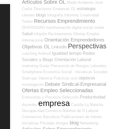
Artículos Sobre OL
Medio Ambiente
José
estrategia
Carlos
Directorios Empresas OL
blogs
clientes
Infografía
Informes
Creatividad
Recursos Emprendimiento
Twitter
DIVERSIDAD
transformación digital
social media
Salud
Infojobs
Reclutamiento
Ofertas Empleo
Orientación Emprendedores
Internacional
Perspectivas
Objetivos OL
Linkedin
Igualdad
tiempo
Redes
coaching
Android
Sociales y Blogs Orientación Laboral
marketing
Guías
Prevención de Riesgos Laborales
Smartphone
Economía Social - Iniciativas Sociales
objetivos
Start-ups
Valencia
Prácticas
ocio
Debate Sindical-Empresarial
investigación
Ofertas Empleo Seleccionadas
Productividad
Entrevistas y Procesos Selección
empresa
docentes
Castilla La Mancha
Discapacidad
Comercio
Material de O.Laboral
Coronavirus
Barcelona
Publicaciones de Interés
blog
Iniciativas Privadas
Amigos
Networking