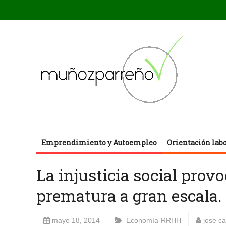
Emprendimiento y Autoempleo
Orientación lab
La injusticia social pro
prematura a gran escala.
mayo 18, 2014
Economía-RRHH
jose c