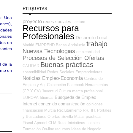
ETIQUETAS
ño. Una
proyecto
redes sociales
Lectura
lones),
Recursos para
cidades
Profesionales
onales
Desarrollo Local
trabajo
ades en
Madrid
EMPREND
Becas
Andalucía
inantes
Nuevas Tecnologias
empleabilidad
Procesos de Selección Ofertas
Buenas prácticas
d de la
CALIDAD
ento en
sostenibilidad
Redes Sociales Emprendedores
Noticias Empleo-Economía
Centros de
Empleo y Ag. Colocación
Facebook
Herramientas
(CP Y CV)
Juventud
Cultura
marca profesional
Búsqueda de Empleo
EUROPA
Idiomas
Internet
contenido
comunicación
opiniones
financiación
Murcia
Reclutamiento RR.HH.
Portales
y Buscadores Ofertas
Sevilla
Malas prácticas
Fiscal
Aprodel CLM
Rural
Iniciativas Locales
Formación On-line
recursos
Ideas de Negocio