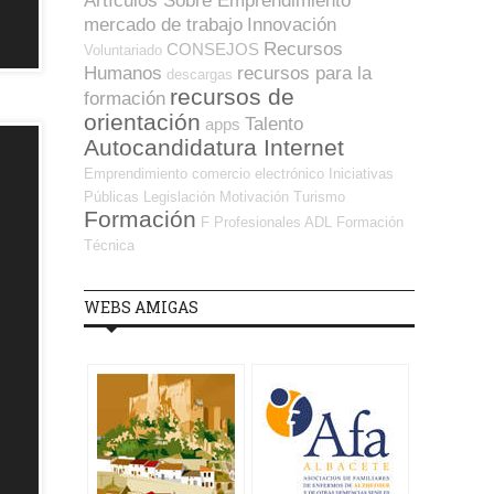
Artículos Sobre Emprendimiento
mercado de trabajo
Innovación
Recursos
CONSEJOS
Voluntariado
Humanos
recursos para la
descargas
recursos de
formación
orientación
Talento
apps
Autocandidatura Internet
Emprendimiento
comercio electrónico
Iniciativas
Públicas
Legislación
Motivación
Turismo
Formación
F Profesionales ADL
Formación
Técnica
WEBS AMIGAS