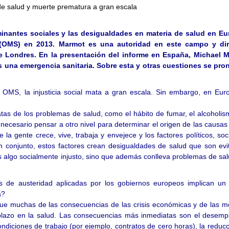
inantes sociales y las desigualdades en materia de salud en Eu
 (OMS) en 2013. Marmot es una autoridad en este campo y dir
de Londres. En la presentación del informe en España, Michael 
es una emergencia sanitaria. Sobre esta y otras cuestiones se pro
la OMS, la injusticia social mata a gran escala. Sin embargo, en Eu
s de los problemas de salud, como el hábito de fumar, el alcoholism
es necesario pensar a otro nivel para determinar el origen de las causas
 la gente crece, vive, trabaja y envejece y los factores políticos, soc
conjunto, estos factores crean desigualdades de salud que son evit
s algo socialmente injusto, sino que además conlleva problemas de sal
cas de austeridad aplicadas por los gobiernos europeos implican un
pa?
ue muchas de las consecuencias de las crisis económicas y de las m
 plazo en la salud. Las consecuencias más inmediatas son el desemp
ndiciones de trabajo (por ejemplo, contratos de cero horas), la reduc