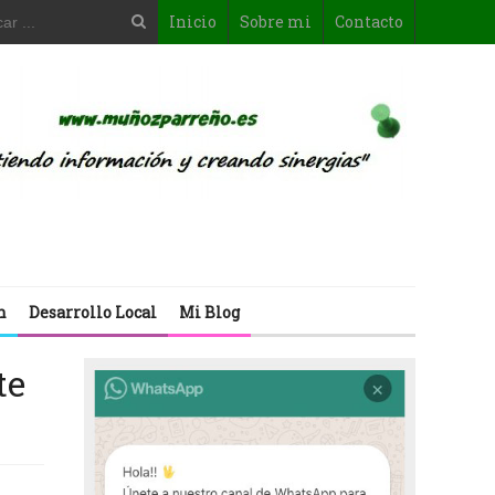
Inicio
Sobre mi
Contacto
n
Desarrollo Local
Mi Blog
te