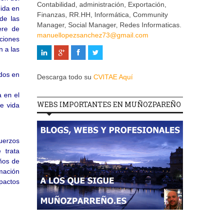
Contabilidad, administración, Exportación,
dida en
Finanzas, RR.HH, Informática, Community
de las
Manager, Social Manager, Redes Informaticas.
ere de
manuellopezsanchez73@gmail.com
iciones
n a las
ados en
Descarga todo su
CVITAE Aquí
 en el
WEBS IMPORTANTES EN MUÑOZPAREÑO
e vida
fuerzos
 trata
ños de
rmación
mpactos