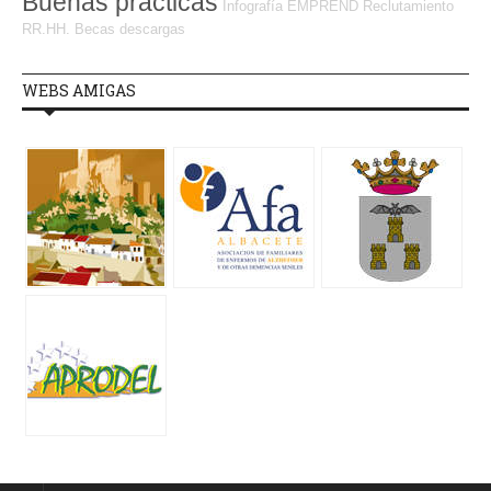
Buenas prácticas
Infografía
EMPREND
Reclutamiento
RR.HH.
Becas
descargas
WEBS AMIGAS