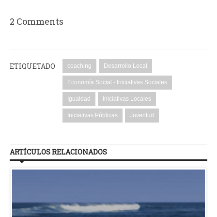
2 Comments
ETIQUETADO
coaching
Desarrollo Local
Economía Social - Iniciativas Sociales
Igualdad
Iniciativas Locales
Iniciativas Públicas
Juventud
ARTÍCULOS RELACIONADOS