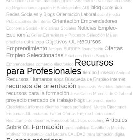
Buscadores Ofertas
marketing
Iniciativas Locales
Voluntariado
Ideas
blog
contenido
de Negocio
investigación
F Profesionales ADL
Redes Sociales y Blogs Orientación Laboral
social media
Orientación Emprendedores
Publicaciones de Interés
Noticias Empleo-
Economía Social - Iniciativas Sociales
Economía
Guías
Entrevistas y Procesos Selección
Malas
Recursos
Objetivos OL
estrategia
prácticas
Emprendimiento
Ofertas
Amigos
EUROPA
financiación
Empleo Seleccionadas
Prácticas
Redes Sociales
Recursos
Emprendedores
comercio electrónico
para Profesionales
tiempo
Linkedin
Android
Recursos Humanos
apps
Búsqueda de Empleo Internet
recursos de orientación
Iniciativas Privadas
Juventud
recursos para la formación
José Carlos
Material de O.Laboral
proyecto
mercado de trabajo
blogs
Emprendimiento
Creatividad
Informes
clientes
marca profesional
Murcia
Directorios
Empresas OL
recursos
Twitter
Ofertas Empleo Internacional
Artículos
Reclutamiento
docentes
Facebook
Start-ups
coaching
Formación
Sobre OL
empleabilidad
Castilla La Mancha
Motivación
sostenibilidad
Lectura
CALIDAD
transformación digital