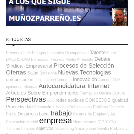
ETIQUETAS
Talento
Prevención de Riesgos Laborales
Discapacidad
Rural
Debate
DIVERSIDAD
Formación Técnica
Medio Ambiente
Procesos de Selección
Sindical-Empresarial
Ofertas
Nuevas Tecnologias
Salud
Barcelona
Innovación
comunicación
Legislación
Comercio
Aprodel CLM
Autocandidatura Internet
opiniones
Idiomas
Artículos Sobre Emprendimiento
Formación On-line
Cultura
Perspectivas
redes sociales
CONSEJOS
Igualdad
ocio
Productividad
Coronavirus
Andalucía
Iniciativas Públicas
Valencia
trabajo
Desarrollo Local
Fiscal
Centros de Empleo y Ag.
empresa
Colocación
Madrid
Herramientas (CP Y CV)
objetivos
Turismo
Infojobs
Networking
Smartphone
Sevilla
Portales y