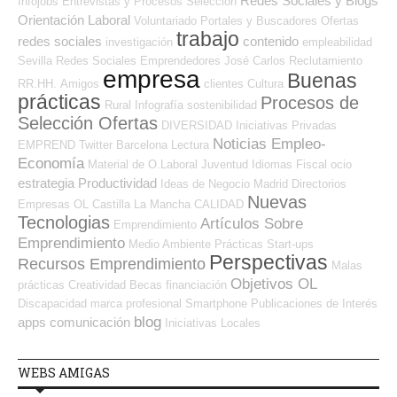
Redes Sociales y Blogs
Infojobs
Entrevistas y Procesos Selección
Orientación Laboral
Voluntariado
Portales y Buscadores Ofertas
trabajo
redes sociales
contenido
investigación
empleabilidad
Sevilla
Redes Sociales Emprendedores
José Carlos
Reclutamiento
empresa
Buenas
RR.HH.
Amigos
clientes
Cultura
prácticas
Procesos de
Rural
Infografía
sostenibilidad
Selección Ofertas
DIVERSIDAD
Iniciativas Privadas
Noticias Empleo-
EMPREND
Twitter
Barcelona
Lectura
Economía
Material de O.Laboral
Juventud
Idiomas
Fiscal
ocio
estrategia
Productividad
Ideas de Negocio
Madrid
Directorios
Nuevas
Empresas OL
Castilla La Mancha
CALIDAD
Tecnologias
Artículos Sobre
Emprendimiento
Emprendimiento
Medio Ambiente
Prácticas
Start-ups
Perspectivas
Recursos Emprendimiento
Malas
Objetivos OL
prácticas
Creatividad
Becas
financiación
Discapacidad
marca profesional
Smartphone
Publicaciones de Interés
blog
apps
comunicación
Iniciativas Locales
WEBS AMIGAS