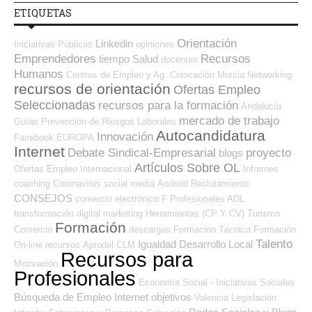
ETIQUETAS
Orientación
Linkedin
Iniciativas Públicas
opiniones
Emprendedores
Recursos
tiempo
Salud
docentes
Humanos
Centros de Empleo y Ag. Colocación
Murcia
Networking
recursos de orientación
Ofertas Empleo
Seleccionadas
recursos para la formación
Andalucía
mercado de trabajo
Guías
Prevención de Riesgos Laborales
Autocandidatura
Innovación
Facebook
EUROPA
Internet
Debate Sindical-Empresarial
proyecto
blogs
Artículos Sobre OL
Ofertas Empleo Internacional
Informes
coaching
Coronavirus
social media
Android
Reclutamiento
CONSEJOS
comercio electrónico
F Profesionales ADL
transformación digital
marketing
Herramientas (CP Y CV)
Turismo
Formación
Comercio
descargas
Formación Técnica
Formación
Talento
Igualdad
Desarrollo Local
On-line
recursos
Aprodel CLM
Recursos para
Motivación
Profesionales
Economía Social - Iniciativas Sociales
Búsqueda de Empleo Internet
objetivos
Valencia
Legislación