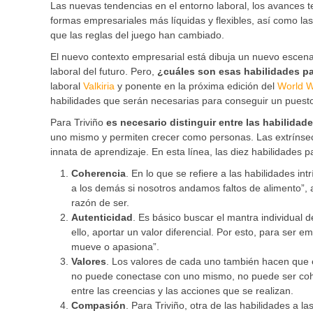
Las nuevas tendencias en el entorno laboral, los avances t
formas empresariales más líquidas y flexibles, así como l
que las reglas del juego han cambiado.
El nuevo contexto empresarial está dibuja un nuevo escen
laboral del futuro. Pero,
¿cuáles son esas habilidades p
laboral
Valkiria
y ponente en la próxima edición del
World W
habilidades que serán necesarias para conseguir un puesto
Para Triviño
es necesario distinguir entre las habilidade
uno mismo y permiten crecer como personas. Las extrínsec
innata de aprendizaje. En esta línea, las diez habilidades
Coherencia
. En lo que se refiere a las habilidades i
a los demás si nosotros andamos faltos de alimento”,
razón de ser.
Autenticidad
. Es básico buscar el mantra individual 
ello, aportar un valor diferencial. Por esto, para ser 
mueve o apasiona”.
Valores
. Los valores de cada uno también hacen que e
no puede conectase con uno mismo, no puede ser cohe
entre las creencias y las acciones que se realizan.
Compasión
. Para Triviño, otra de las habilidades a l