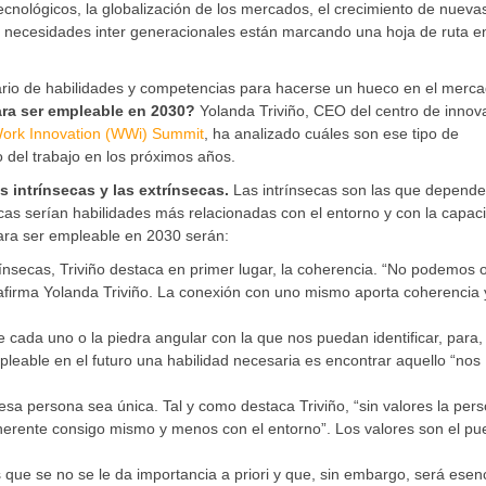
ecnológicos, la globalización de los mercados, el crecimiento de nueva
as necesidades inter generacionales están marcando una hoja de ruta en
ario de habilidades y competencias para hacerse un hueco en el merc
ara ser empleable en 2030?
Yolanda Triviño, CEO del centro de innov
ork Innovation (WWi) Summit
, ha analizado cuáles son ese tipo de
 del trabajo en los próximos años.
s intrínsecas y las extrínsecas.
Las intrínsecas son las que depend
as serían habilidades más relacionadas con el entorno y con la capac
 para ser empleable en 2030 serán:
ntrínsecas, Triviño destaca en primer lugar, la coherencia. “No podemos 
 afirma Yolanda Triviño. La conexión con uno mismo aporta coherencia 
de cada uno o la piedra angular con la que nos puedan identificar, para,
empleable en el futuro una habilidad necesaria es encontrar aquello “nos
sa persona sea única. Tal y como destaca Triviño, “sin valores la per
rente consigo mismo y menos con el entorno”. Los valores son el pu
as que se no se le da importancia a priori y que, sin embargo, será esen