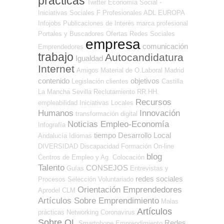
prácticas
Twitter
Economía Social -
Iniciativas Sociales
F Profesionales ADL
EUROPA
Infojobs
Publicaciones de Interés
marca profesional
Portales y Buscadores Ofertas
Redes Sociales
empresa
comunicación
Emprendedores
trabajo
Autocandidatura
Igualdad
Internet
Amigos
Material de O.Laboral
Madrid
contenido
objetivos
Legislación
clientes
Castilla
La Mancha
Sevilla
Reclutamiento RR.HH.
Recursos
empleabilidad
Iniciativas Locales
Humanos
Innovación
transformación digital
Noticias Empleo-Economía
Infografía
tiempo
Desarrollo Local
Andalucía
Idiomas
DIVERSIDAD
Discapacidad
Formación On-line
blog
Centros de Empleo y Ag. Colocación
Talento
CONSEJOS
Guías
Entrevistas y
redes sociales
Procesos Selección
Voluntariado
Orientación Emprendedores
Aprodel CLM
Artículos Sobre Emprendimiento
Malas
Artículos
prácticas
Networking
Coronavirus
Sobre OL
Redes
Smartphone
Emprendimiento