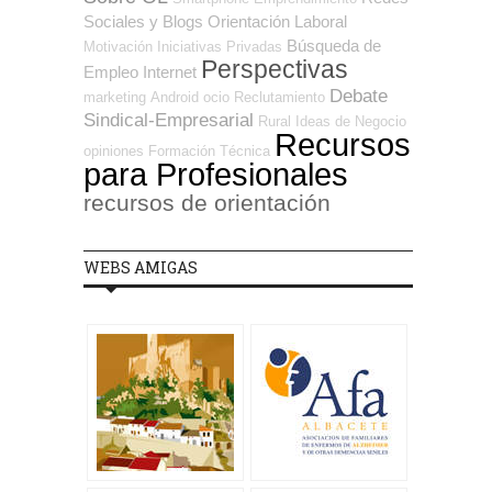
Sociales y Blogs Orientación Laboral
Búsqueda de
Motivación
Iniciativas Privadas
Perspectivas
Empleo Internet
Debate
marketing
Android
ocio
Reclutamiento
Sindical-Empresarial
Rural
Ideas de Negocio
Recursos
opiniones
Formación Técnica
para Profesionales
recursos de orientación
WEBS AMIGAS