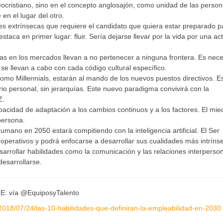
eocristiano, sino en el concepto anglosajón, como unidad de las person
en el lugar del otro.
ades extrínsecas que requiere el candidato que quiera estar preparado p
staca en primer lugar: fluir. Sería dejarse llevar por la vida por una act
as en los mercados llevan a no pertenecer a ninguna frontera. Es nece
se llevan a cabo con cada código cultural específico.
omo Millennials, estarán al mando de los nuevos puestos directivos. E
rio personal, sin jerarquías. Este nuevo paradigma convivirá con la
Z.
idad de adaptación a los cambios continuos y a los factores. El mie
persona.
mano en 2050 estará compitiendo con la inteligencia artificial. El Ser
rativos y podrá enfocarse a desarrollar sus cualidades más intríns
esarrollar habilidades como la comunicación y las relaciones interperso
desarrollarse.
: vía @EquiposyTalento
/2018/07/24/las-10-habilidades-que-definiran-la-empleabilidad-en-2030