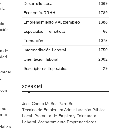
s
Desarrollo Local
1369
 la
Economía-RRHH
1789
Emprendimiento y Autoempleo
1388
ado
ación
Especiales - Temáticas
66
Formación
1075
Intermediación Laboral
1750
en de
idad
Orientación laboral
2002
Suscriptores Especiales
29
ofrecer
y
SOBRE MÍ
 con
Jose Carlos Muñoz Parreño
sona
Técnico de Empleo en Administración Pública
ente
Local. Promotor de Empleo y Orientador
Laboral. Asesoramiento Emprendedores
cial en