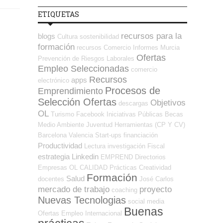
ETIQUETAS
recursos para la
blogs
Cultura
sostenibilidad
formación
recursos
Comercio
Informes
Murcia
Ofertas
Prevención de Riesgos Laborales
Empleo Seleccionadas
comercio
Recursos
apps
electrónico
Procesos de
Emprendimiento
Selección Ofertas
Objetivos
descargas
OL
Turismo
Facebook
Iniciativas Públicas
Becas
Medio Ambiente
Juventud
Herramientas (CP Y CV)
Barcelona
Valencia
Start-ups
financiación
Productividad
Lectura
investigación
Fiscal
estrategia
Linkedin
EMPREND
Directorios
Empresas OL
CALIDAD
Prácticas
Creatividad
Formación
Salud
docentes
José Carlos
mercado de trabajo
proyecto
coaching
Nuevas Tecnologias
social media
Buenas
Ofertas Empleo Internacional