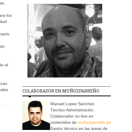
as,
ara los
itud
sario
sto
do al
ecas.
nales
COLABORADOR EN MUÑOZPARREÑO
Manuel Lopez Sanchez.
Técnico Administración.
Colaborador on-line en
contenidos de
muñozparreño.es
Gestor técnico en las áreas de