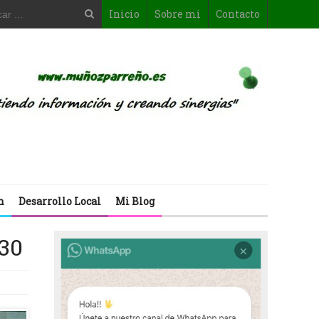
Inicio
Sobre mi
Contacto
n
Desarrollo Local
Mi Blog
030