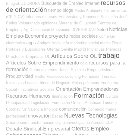
recursos
Búsqueda de Empleo Internet
Infografía
EUROPA
de orientación
tiempo
blogs
Medio Ambiente
Herramientas
(CP Y CV)
Informes
recursos
Entrevistas y Procesos Selección
José
Carlos
Voluntariado
opiniones
Material de O.Laboral
Centros de
Noticias
Salud
Empleo y Ag. Colocación
Motivación
DIVERSIDAD
Empleo-Economía
proyecto
redes sociales
comercio
apps
electrónico
Amigos
Andalucía
marketing
social media
Fiscal
Portales y Buscadores Ofertas
Sevilla
Madrid
Iniciativas Privadas
trabajo
Artículos Sobre OL
Directorios Empresas OL
Artículos Sobre Emprendimiento
recursos para la
ocio
formación
Guías
docentes
Redes Sociales Emprendedores
Productividad
Twitter
Facebook
coaching
Formación Técnica
Iniciativas Locales
Ideas de Negocio
Malas prácticas
Economía
Orientación Emprendedores
Social - Iniciativas Sociales
Formación
Recursos Humanos
financiación
Cultura
Discapacidad
Legislación
Formación On-line
Prácticas
Turismo
comunicación
Coronavirus
Valencia
Infojobs
Comercio
marca
Nuevas Tecnologias
Innovación
profesional
Becas
Smartphone
transformación digital
investigación
Aprodel CLM
Ofertas Empleo
Debate Sindical-Empresarial