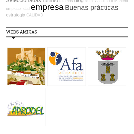
Seleccionadas
Talento
blog
Idiomas
Rural
Castilla La Mancha
empresa
Buenas prácticas
empleabilidad
estrategia
CALIDAD
WEBS AMIGAS