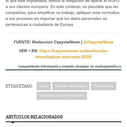
el que esté implantada, tendrá la obligación de aplicar el RGPD
a sus clientes europeos. En este contexto, es plausible que las
compañías, para simplificar su trabajo, apliquen esta normativa
a sus procesos sin importar que los datos personales no
pertenezcan a ciudadanos de Europa.
FUENTE: Redacción CepymeNews |
@CepymeNews
VER + EN:
https://cepymenews.es/tendencias-
tecnologicas-marcaran-2018/
'compartiendo información y creando sinergias' en muñozparreño.es
ETIQUETADO
blogs
Nuevas Tecnologias
Perspectivas
Recursos para Profesionales
ARTÍCULOS RELACIONADOS