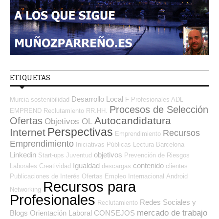
ETIQUETAS
Desarrollo Local
Murcia
sostenibilidad
F Profesionales ADL
Procesos de Selección
EMPREND
Reclutamiento RR.HH.
Autocandidatura
Ofertas
Objetivos OL
Perspectivas
Internet
Recursos
Emprendimiento
Emprendimiento
Iniciativas Públicas
Lectura
Barcelona
Linkedin
objetivos
Start-ups
Juventud
Prevención de Riesgos
Igualdad
contenido
Laborales
Creatividad
descargas
clientes
Publicaciones de Interés
Ofertas Empleo Internacional
Android
Recursos para
Networking
Profesionales
Redes Sociales y
Reclutamiento
mercado de trabajo
Blogs Orientación Laboral
CONSEJOS