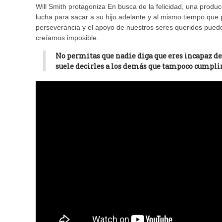
Will Smith protagoniza En busca de la felicidad, una produc
lucha para sacar a su hijo adelante y al mismo tiempo qu
perseverancia y el apoyo de nuestros seres queridos puede
creíamos imposible.
No permitas que nadie diga que eres incapaz de h
suele decirles a los demás que tampoco cumplir