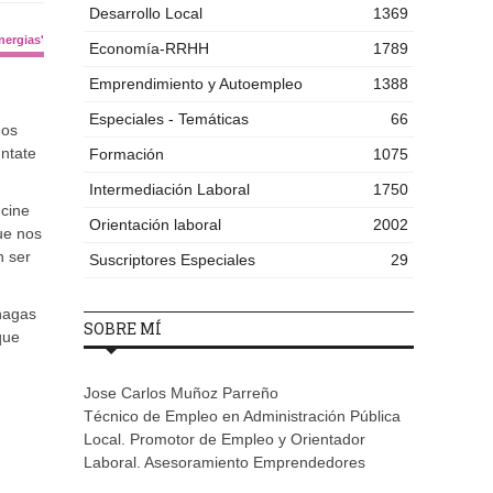
Desarrollo Local
1369
nergias'
Economía-RRHH
1789
Emprendimiento y Autoempleo
1388
Especiales - Temáticas
66
nos
úntate
Formación
1075
Intermediación Laboral
1750
 cine
Orientación laboral
2002
e nos
n ser
Suscriptores Especiales
29
 hagas
SOBRE MÍ
que
Jose Carlos Muñoz Parreño
Técnico de Empleo en Administración Pública
Local. Promotor de Empleo y Orientador
Laboral. Asesoramiento Emprendedores