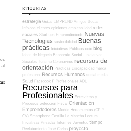
ETIQUETAS
estrategia
Guías
EMPREND
Amigos
Becas
redes
Infojobs
clientes
opiniones
empleabilidad
Nuevas
sociales
Start-ups
Emprendimiento
Buenas
Tecnologias
sostenibilidad
prácticas
blog
Iniciativas Públicas
ocio
Ideas de Negocio
Economía Social - Iniciativas
vos
recursos de
Sociales
Turismo
Coronavirus
 al
orientación
Prácticas
Discapacidad
marca
Recursos Humanos
profesional
social media
Salud
Facebook
F Profesionales ADL
tar
Recursos para
Profesionales
Entrevistas y
Orientación
Procesos Selección
Fiscal
Emprendedores
Madrid
Herramientas (CP Y
CV)
Smartphone
Castilla La Mancha
Lectura
tiempo
Iniciativas Privadas
Informes
Juventud
proyecto
Reclutamiento
José Carlos