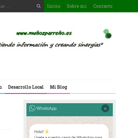
Inicio
Sobre mi
Contacto
n
Desarrollo Local
Mi Blog