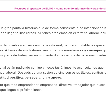
Recursos el apartado de BLOG - 'compartiendo información y creando si
 a la gran pantalla historias que de forma consciente o no intencionada 
en llegar a inspirarnos. Si tienes problemas en el terreno laboral, ap
cas de novelas y en sucesos de la vida real; pero lo indudable, es que el
as. A través de sus historias, encontramos
enseñanzas y consejos
qu
 búsqueda de trabajo en un momento donde cientos de personas puede
esional están pudiendo contigo y necesitas ánimos, te aconsejamos que
do laboral. Después de una sesión de cine con estos títulos, sentirás 
ctitud positiva, perseverancia y apoyo
.
as
que todo emprendedor, empresario, directivo, trabajador que busca
que llegue el próximo lunes: