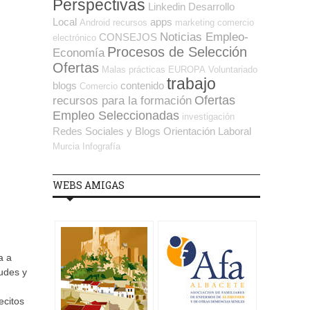
Perspectivas
Linkedin
Desarrollo
Local
apps
Android
recursos
marketing
comercio
Noticias Empleo-
CONSEJOS
electrónico
Procesos de Selección
Economía
Ofertas
Malas prácticas
EUROPA
Voluntariado
trabajo
blogs
contenido
Comercio
Ofertas
recursos para la formación
Empleo Seleccionadas
investigación
Redes Sociales y Blogs Orientación Laboral
Murcia
Infografía
WEBS AMIGAS
a a
tudes y
ecitos