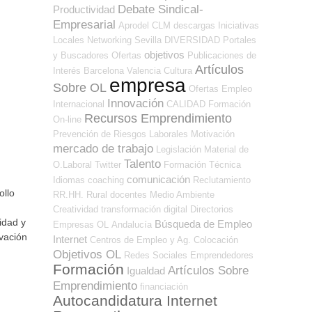
Debate Sindical-
Productividad
Empresarial
Aprodel CLM
descargas
Iniciativas
Locales
Networking
Sevilla
DIVERSIDAD
Portales
objetivos
y Buscadores Ofertas
Publicaciones de
Artículos
Interés
Barcelona
Valencia
Cultura
empresa
Sobre OL
Ofertas Empleo
Innovación
Internacional
CALIDAD
Formación
Recursos Emprendimiento
On-line
Prevención de Riesgos Laborales
Motivación
mercado de trabajo
Legislación
Material de
Talento
O.Laboral
Twitter
Formación Técnica
comunicación
Idiomas
coaching
Reclutamiento
ollo
RR.HH.
Rural
docentes
Medio Ambiente
Creatividad
transformación digital
Directorios
idad y
Búsqueda de Empleo
Empresas OL
Andalucía
ivación
Internet
Centros de Empleo y Ag. Colocación
Objetivos OL
Redes Sociales Emprendedores
Formación
Artículos Sobre
Igualdad
Emprendimiento
financiación
Autocandidatura Internet