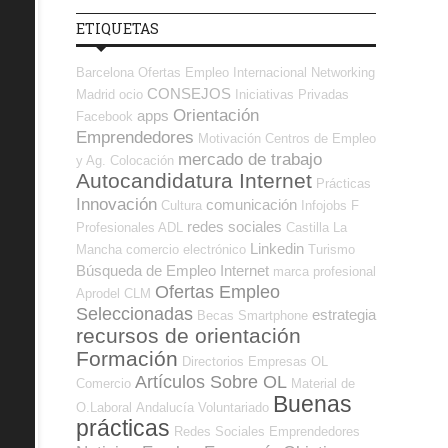
ETIQUETAS
Barcelona
Ofertas Empleo Internacional
Networking
CONSEJOS
Madrid
ocio
Iniciativas Privadas
Orientación
apps
Facebook
Emprendedores
Motivación
Centros de Empleo
mercado de trabajo
y Ag. Colocación
Autocandidatura Internet
Prácticas
Innovación
comunicación
Cultura
Infojobs
F
redes sociales
Profesionales ADL
Castilla La
Linkedin
Mancha
comercio electrónico
Turismo
Búsqueda de Empleo Internet
marca profesional
Ofertas Empleo
Aprodel CLM
Seleccionadas
estrategia
Becas
Smartphone
recursos de orientación
Formación
Directorios Empresas OL
Artículos Sobre OL
Comercio
Material de
Buenas
O.Laboral
Andalucía
Voluntariado
prácticas
Redes Sociales Emprendedores