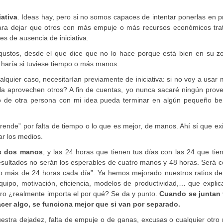
iativa
. Ideas hay, pero si no somos capaces de intentar ponerlas en p
ra dejar que otros con más empuje o más recursos económicos tra
es de ausencia de iniciativa.
 gustos, desde el que dice que no lo hace porque está bien en su z
 haría si tuviese tiempo o más manos.
alquier caso, necesitarían previamente de iniciativa: si no voy a usar 
la aprovechen otros? A fin de cuentas, yo nunca sacaré ningún prove
ito de otra persona con mi idea pueda terminar en algún pequeño ben
rende” por falta de tiempo o lo que es mejor, de manos. Ahí sí que ex
r los medios.
is dos manos
, y las 24 horas que tienen tus días con las 24 que tie
resultados no serán los esperables de cuatro manos y 48 horas. Será 
más de 24 horas cada día”. Ya hemos mejorado nuestros ratios de i
uipo, motivación, eficiencia, modelos de productividad,… que explic
 pero ¿realmente importa el por qué? Se da y punto.
Cuando se juntan 
cer algo, se funciona mejor que si van por separado.
uestra dejadez, falta de empuje o de ganas, excusas o cualquier otro