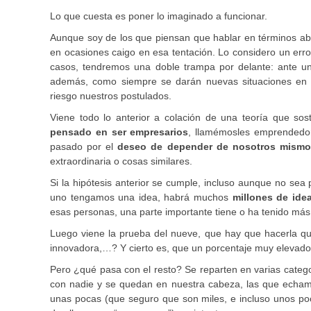
Lo que cuesta es poner lo imaginado a funcionar.
Aunque soy de los que piensan que hablar en términos abs
en ocasiones caigo en esa tentación. Lo considero un er
casos, tendremos una doble trampa por delante: ante un
además, como siempre se darán nuevas situaciones en l
riesgo nuestros postulados.
Viene todo lo anterior a colación de una teoría que s
pensado en ser empresarios
, llamémosles emprendedo
pasado por el
deseo de depender de nosotros mismo
extraordinaria o cosas similares.
Si la hipótesis anterior se cumple, incluso aunque no se
uno tengamos una idea, habrá muchos
millones de ide
esas personas, una parte importante tiene o ha tenido más
Luego viene la prueba del nueve, que hay que hacerla quer
innovadora,…? Y cierto es, que un porcentaje muy elevado
Pero ¿qué pasa con el resto? Se reparten en varias catego
con nadie y se quedan en nuestra cabeza, las que echamo
unas pocas (que seguro que son miles, e incluso unos po