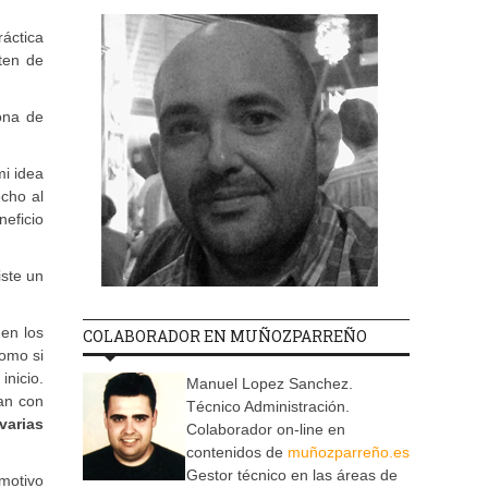
ráctica
ten de
ona de
mi idea
cho al
eficio
iste un
nen los
COLABORADOR EN MUÑOZPARREÑO
como si
nicio.
Manuel Lopez Sanchez.
an con
Técnico Administración.
varias
Colaborador on-line en
contenidos de
muñozparreño.es
Gestor técnico en las áreas de
 motivo