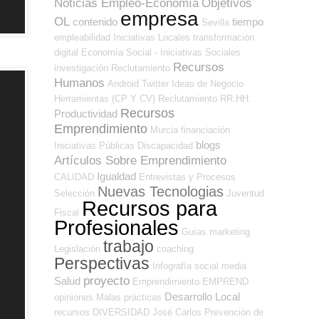
Noticias Empleo-Economía
Objetivos
empresa
OL
contenido
tiempo
Sevilla
empleabilidad
Iniciativas Locales
transformación
digital
Economía Social - Iniciativas Sociales
Recursos
investigación
Reclutamiento
Humanos
Android
Twitter
Ideas de Negocio
Herramientas (CP Y CV)
Reclutamiento RR.HH.
Recursos
Productividad
Emprendimiento
Murcia
financiación
blogs
Iniciativas Públicas
Discapacidad
Artículos Sobre Emprendimiento
Igualdad
CALIDAD
Entrevistas y Procesos
Nuevas Tecnologias
Selección
Juventud
Recursos para
Fiscal
Profesionales
Guías
marketing
trabajo
Legislación
coaching
Perspectivas
Infografía
social media
proyecto
Salud
Emprendimiento
EMPREND
Desarrollo Local
opiniones
Malas prácticas
recursos
DIVERSIDAD
José Carlos
Prevención de