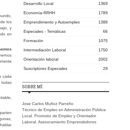
Desarrollo Local
1369
Economía-RRHH
1789
mundo,
de los
Emprendimiento y Autoempleo
1388
ajo, y
Especiales - Temáticas
66
ndo en
Formación
1075
 hemos
Intermediación Laboral
1750
 hemos
Orientación laboral
2002
amente
Suscriptores Especiales
29
e cada
 todas
SOBRE MÍ
ntable,
Jose Carlos Muñoz Parreño
Técnico de Empleo en Administración Pública
mparten
Local. Promotor de Empleo y Orientador
gunas,
Laboral. Asesoramiento Emprendedores
hablar