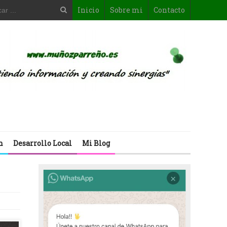
Inicio
Sobre mi
Contacto
n
Desarrollo Local
Mi Blog