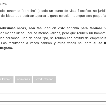
ativa.
o, tenemos “derecho” (desde un punto de vista filosófico, no jurídi
s de ideas que podrían aportar alguna solución, aunque sea pequeña
hísimas ideas, con facilidad en este sentido para fabricar 
ner menos ideas, incluso menos válidas, pero que reúnen un hambre
dos personas, una de cada tipo, se reúnan con actitud de emprendim
 Los resultados a veces saldrán y otras veces no, pero
si se i
llegado.
 trabajo
opiniones
Productividad