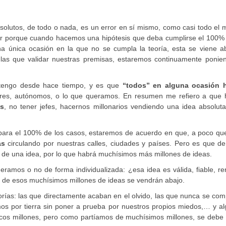
olutos, de todo o nada, es un error en sí mismo, como casi todo el 
ror porque cuando hacemos una hipótesis que deba cumplirse el 100% 
a única ocasión en la que no se cumpla la teoría, esta se viene ab
as que validar nuestras premisas, estaremos continuamente ponie
ostengo desde hace tiempo, y es que
“todos” en alguna ocasión
res, autónomos, o lo que queramos. En resumen me refiero a que
s
, no tener jefes, hacernos millonarios vendiendo una idea absolut
a para el 100% de los casos, estaremos de acuerdo en que, a poco qu
as
circulando por nuestras calles, ciudades y países. Pero es que de
 de una idea, por lo que habrá muchísimos más millones de ideas.
amos o no de forma individualizada: ¿esa idea es válida, fiable, re
 de esos muchísimos millones de ideas se vendrán abajo.
rías: las que directamente acaban en el olvido, las que nunca se co
s por tierra sin poner a prueba por nuestros propios miedos,… y al
cos millones, pero como partíamos de muchísimos millones, se debe 