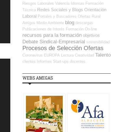
Riesgos Laborales
Valencia
Idiomas
Formación
Redes Sociales y Blogs Orientación
Técnica
Laboral
Portales y Buscadores Ofertas
Rural
blog
Amigos
Medio Ambiente
descargas
Publicaciones de Interés
Formación On-line
recursos para la formación
objetivos
Debate Sindical-Empresarial
sostenibilidad
Procesos de Selección Ofertas
Talento
Coronavirus
EUROPA
Lectura
Creatividad
clientes
Informes
Start-ups
docentes
WEBS AMIGAS