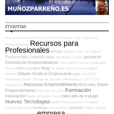
ETIQUETAS
ocio
comercio electrónico
Centros de Empleo y Ag. Colocación
Recursos para
Emprendimiento
Profesionales
tiempo
Infojobs
Ideas de Negocio
proyecto
Productividad
contenido
blogs
Iniciativas Locales
Orientación Emprendedores
José Carlos
Cultura
Creatividad
blog
redes sociales
Murcia
Facebook
transformación digital
Debate Sindical-Empresarial
apps
Android
CALIDAD
Economía Social - Iniciativas Sociales
Herramientas (CP Y CV)
Recursos Emprendimiento
Artículos Sobre
financiación
Formación
Emprendimiento
Start-ups
recursos
Innovación
mercado de trabajo
Medio Ambiente
Fiscal
Nuevas Tecnologias
Madrid
Reclutamiento
Juventud
estrategia
Igualdad
Lectura
Informes
sostenibilidad
Twitter
Ofertas
empresa