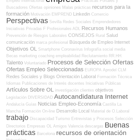
Empleo Internacional
Prácticas
Portales y
recursos para la
Buscadores Ofertas
opiniones
Malas prácticas
formación
Linkedin
Motivación
EMPREND
Comercio
Perspectivas
Sevilla
Redes Sociales Emprendedores
Recursos Humanos
Iniciativas Privadas
F Profesionales ADL
CONSEJOS
Salud
Prevención de Riesgos Laborales
Rural
comunicación
Búsqueda de Empleo Internet
marca profesional
Objetivos OL
Smartphone
Coronavirus
Infografía
social media
Becas
marketing
coaching
empleabilidad
Reclutamiento RR.HH.
Procesos de Selección Ofertas
Talento
Voluntariado
Ofertas Empleo Seleccionadas
EUROPA
Aprodel CLM
Redes Sociales y Blogs Orientación Laboral
Formación Técnica
Idiomas
Publicaciones de Interés
docentes
Iniciativas Públicas
Artículos Sobre OL
objetivos
investigación
clientes
Autocandidatura Internet
Legislación
DIVERSIDAD
Noticias Empleo-Economía
Andalucía
Guías
Castilla La
Desarrollo Local
Mancha
Formación On-line
Material de O.Laboral
trabajo
Discapacidad
Turismo
Entrevistas y Procesos Selección
Buenas
Directorios Empresas OL
Amigos
Valencia
descargas
prácticas
recursos de orientación
Barcelona