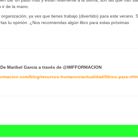
ben dar un paso más y están realmente a la última, son las que han sa
n ir de la mano.
 organización, ya ves que tienes trabajo (divertido) para este verano. S
tas tu opinión. ¿Nos recomiendas algún libro para estas próximas
 Maribel Garcia
a través de
@IMFFORMACION
formacion.com/blog/recursos-humanos/actualidad/libros-para-rrhh