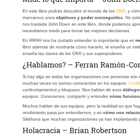
En este libro podrás descubrir el mundo de los
OKR
, y cóm
marcarnos unos
objetivos y poder conseguirlos
. No sol
nos traslada John Doerr en este libro, donde podemos apr
necesitamos medir para tomar las mejores decisiones.
En RRHH nos ha costado entender lo importante que es
m
libro además de mostrarte cómo hacerlo, te enseña un méto
enseña las claves de los OKR y sus superpoderes.
¿Hablamos? – Ferran Ramón-Cort
Si hay algo en todas las organizaciones con personas son e
muchas veces no somos conscientes en los equipos.
Confl
confrontamientos y bloqueos. Nos hablan de esos
diálog
equipos. Conocernos, compartir y entender
cómo funcion
Muchos hablan de sus equipos, pero la realidad es que ha
rendimiento pasa por entendernos, y en
cómo nos relaci
Sikkhona que muchas organizaciones ya han implantando p
Holacracia – Brian Robertson