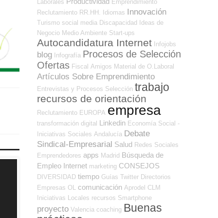
Productividad
Laborales
Emprendimiento
Innovación
Reclutamiento RR.HH.
Idiomas
Turismo
social media
Discapacidad
Ideas de
Negocio
Medio Ambiente
Start-ups
Autocandidatura Internet
Infojobs
Procesos de Selección
blog
Infografía
Ofertas
Fiscal
Amigos
Material de O.Laboral
Artículos Sobre Emprendimiento
trabajo
Entrevistas y Procesos Selección
recursos de orientación
empresa
Reclutamiento
EUROPA
Linkedin
transformación digital
Economía Social -
Debate
Iniciativas Sociales
Andalucía
Sindical-Empresarial
Salud
Redes Sociales
apps
Búsqueda de
Emprendedores
Madrid
Empleo Internet
CONSEJOS
marketing
tiempo
DIVERSIDAD
Guías
Twitter
Directorios
comunicación
Empresas OL
Aprodel CLM
Iniciativas Locales
recursos
Smartphone
Buenas
proyecto
Valencia
coaching