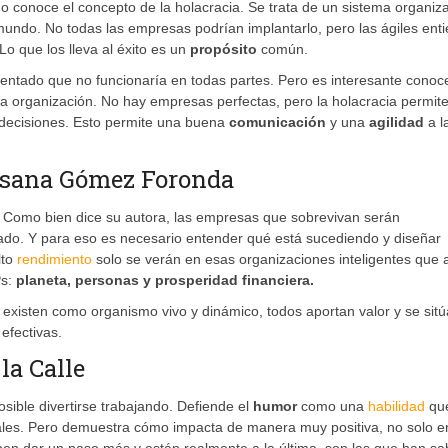
o conoce el concepto de la holacracia. Se trata de un sistema organiza
mundo. No todas las empresas podrían implantarlo, pero las ágiles ent
o que los lleva al éxito es un
propósito
común.
mentado que no funcionaría en todas partes. Pero es interesante conoc
a organización. No hay empresas perfectas, pero la holacracia permit
 decisiones. Esto permite una buena
comunicación
y una
agilidad
a l
Susana Gómez Foronda
. Como bien dice su autora, las empresas que sobrevivan serán
sado. Y para eso es necesario entender qué está sucediendo y diseñar
lto
rendimiento
solo se verán en esas organizaciones inteligentes que a
Ps:
planeta, personas y prosperidad financiera.
 existen como organismo vivo y dinámico, todos aportan valor y se sit
efectivas.
la Calle
osible divertirse trabajando. Defiende el
humor
como una
habilidad
qu
ales. Pero demuestra cómo impacta de manera muy positiva, no solo e