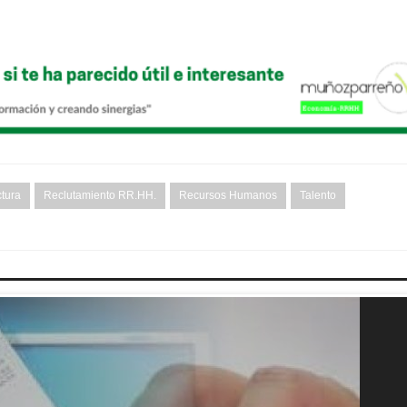
tura
Reclutamiento RR.HH.
Recursos Humanos
Talento