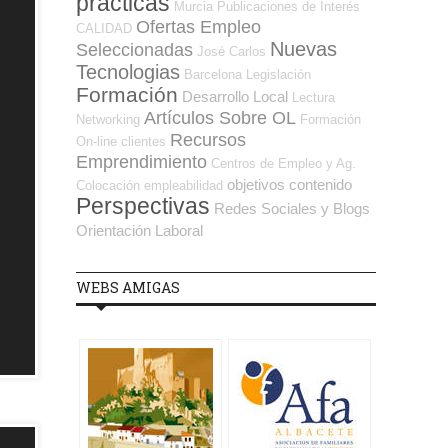
prácticas
Murcia
Publicaciones de Interés
Ofertas Empleo
CALIDAD
Nuevas
Seleccionadas
José Carlos
Tecnologias
Barcelona
Legislación
Formación
Desarrollo Local
Lectura
Artículos Sobre OL
Networking
Formación
Recursos
On-line
clientes
Emprendimiento
Centros de Empleo y Ag.
objetivos
contenido
Colocación
empleabilidad
Perspectivas
Redes Sociales y Blogs
Orientación Laboral
WEBS AMIGAS