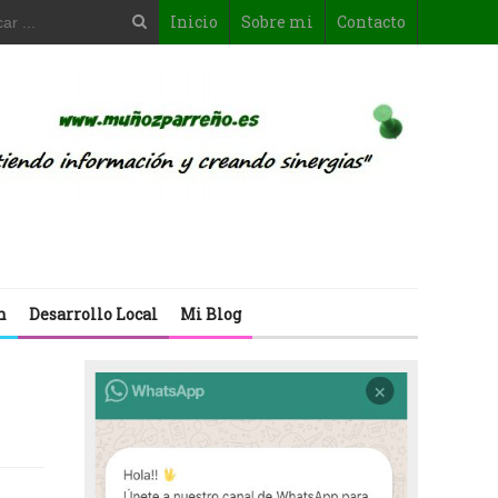
Inicio
Sobre mi
Contacto
n
Desarrollo Local
Mi Blog