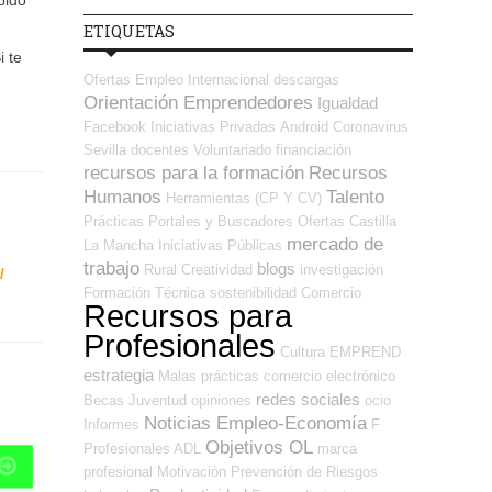
bido
ETIQUETAS
i te
Ofertas Empleo Internacional
descargas
Orientación Emprendedores
Igualdad
Facebook
Iniciativas Privadas
Android
Coronavirus
Sevilla
docentes
Voluntariado
financiación
recursos para la formación
Recursos
Humanos
Talento
Herramientas (CP Y CV)
Prácticas
Portales y Buscadores Ofertas
Castilla
mercado de
La Mancha
Iniciativas Públicas
trabajo
blogs
Rural
Creatividad
investigación
/
Formación Técnica
sostenibilidad
Comercio
Recursos para
Profesionales
Cultura
EMPREND
estrategia
Malas prácticas
comercio electrónico
redes sociales
Becas
Juventud
opiniones
ocio
Noticias Empleo-Economía
Informes
F
Objetivos OL
Profesionales ADL
marca
profesional
Motivación
Prevención de Riesgos