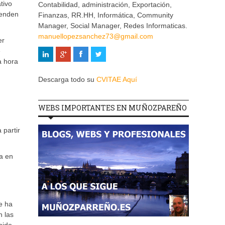
tivo
Contabilidad, administración, Exportación,
ienden
Finanzas, RR.HH, Informática, Community
Manager, Social Manager, Redes Informaticas.
manuellopezsanchez73@gmail.com
er
e
a hora
Descarga todo su
CVITAE Aquí
WEBS IMPORTANTES EN MUÑOZPAREÑO
 partir
úa en
e ha
n las