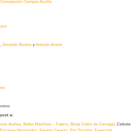
e
Concepción Campos Acuña
asco
,
Gerardo Bustos
y
Antonio Ansón
nes
oreno
post a:
onio Ibañez
,
Belén Martínez – Falero
,
Borja Colón de Carvajal
, Celeste
Encarna Hernández
,
Fermín Cerezo
,
Fini Torraba
,
Fuencisla