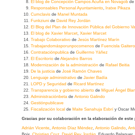
El blog de Concepción Campos Acuña en Novagob
d
Responsables Personal Ayuntamiento
,
Iratxe Pikaza
Cumclavis
de
Manel Muntada
Funkziuni
de
David Rey Jordán
El Blog del Plan de Innovación Pública del Gobierno V
El blog de Xavier Marcet
,
Xavier Marcet
Trabajo Colaborativo
de
Jesús Martínez Marín
Trabajandomásporunpocomenos
de
Fuencisla Gaitero
Contrataciónpublica
de
Guillermo Yáñez
El Escritorio
de
Alejandro Barros
Modernización de la administración
de
Rafael Beitia
De la justicia
de
José Ramón Chaves
Lenguaje administrativo
de
Javier Badía
LOPD y Seguridad
de
Ricard Martínez
Transparencia y gobierno abierto
de
Miguel Ángel Bla
Administraciónbeta
de
Antonio Galindo
Gestiónpublicave
Fiscalización local
de
Maite Sanahuja Esbrí
y Oscar M
Gracias por su colaboración en la elaboración de este 
Adrián Vicente
,
Antonio Díaz Méndez
,
Antonio Galindo
,
Ant
Boix,
Christian Cruz
,
David Rey Jordán
, Eduardo Balaguer,