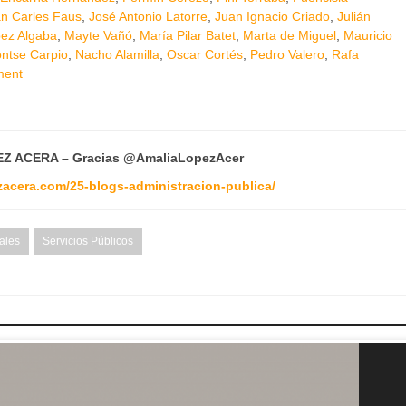
n Carles Faus
,
José Antonio Latorre
,
Juan Ignacio Criado
,
Julián
pez Algaba
,
Mayte Vañó
,
María Pilar Batet
,
Marta de Miguel
,
Mauricio
ntse Carpio
,
Nacho Alamilla
,
Oscar Cortés
,
Pedro Valero
,
Rafa
ment
Z ACERA – Gracias @AmaliaLopezAcer
ezacera.com/25-blogs-administracion-publica/
ales
Servicios Públicos