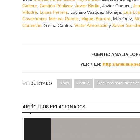
Gaitero
,
Gestión Públicav
,
Javier Badía
, Javier Cuenca,
Joa
Villodre
,
Lucas Ferrera
, Luciano Vázquez Moraga,
Luis Ló
Covarrubias
,
Mentxu Ramilo
,
Miguel Barrera
, Mila Ortiz,
Mo
Camacho
, Salma Cantos,
Víctor Almonacid
y
Xavier Sancli
FUENTE: AMALIA LOPE
VER + EN:
http://amalialop
ETIQUETADO
blogs
Lectura
Recursos para Profesion
ARTÍCULOS RELACIONADOS