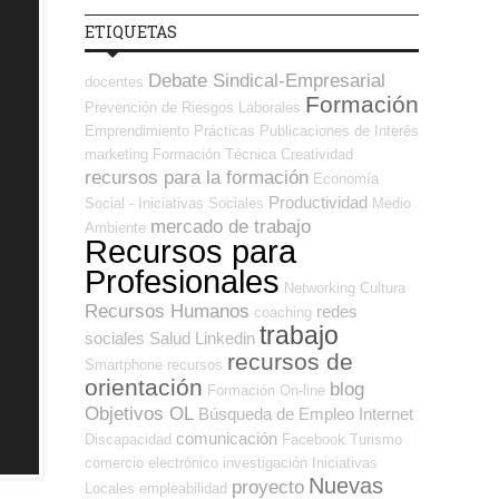
ETIQUETAS
Debate Sindical-Empresarial
docentes
Formación
Prevención de Riesgos Laborales
Emprendimiento
Prácticas
Publicaciones de Interés
marketing
Formación Técnica
Creatividad
recursos para la formación
Economía
Productividad
Social - Iniciativas Sociales
Medio
mercado de trabajo
Ambiente
Recursos para
Profesionales
Networking
Cultura
Recursos Humanos
redes
coaching
trabajo
sociales
Salud
Linkedin
recursos de
Smartphone
recursos
orientación
blog
Formación On-line
Objetivos OL
Búsqueda de Empleo Internet
comunicación
Discapacidad
Facebook
Turismo
comercio electrónico
investigación
Iniciativas
Nuevas
proyecto
Locales
empleabilidad