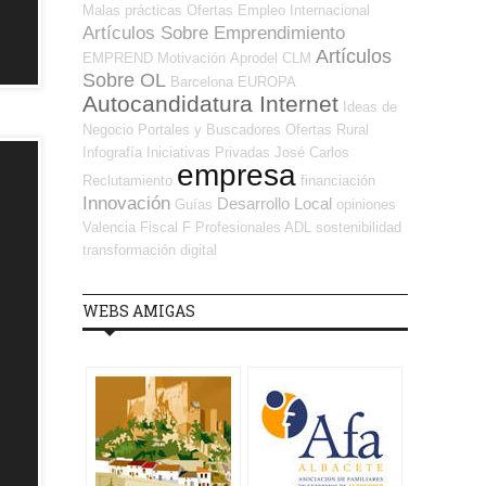
Malas prácticas
Ofertas Empleo Internacional
Artículos Sobre Emprendimiento
Artículos
EMPREND
Motivación
Aprodel CLM
Sobre OL
Barcelona
EUROPA
Autocandidatura Internet
Ideas de
Negocio
Portales y Buscadores Ofertas
Rural
Infografía
Iniciativas Privadas
José Carlos
empresa
Reclutamiento
financiación
Innovación
Desarrollo Local
Guías
opiniones
Valencia
Fiscal
F Profesionales ADL
sostenibilidad
transformación digital
WEBS AMIGAS