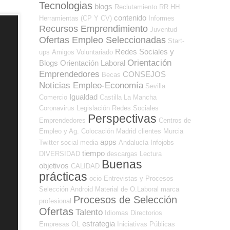
Tecnologias
blogs
Reclutamiento RR.HH.
contenido
Herramientas (CP Y CV)
Informes
Recursos Emprendimiento
Juventud
Ofertas Empleo Seleccionadas
Start-
Redes Sociales y
ups
Amigos
Voluntariado
Orientación
Blogs Orientación Laboral
Emprendedores
CONSEJOS
Becas
Noticias Empleo-Economía
Sevilla
Igualdad
Comercio
Castilla La Mancha
Coronavirus
Legislación
Redes Sociales
Perspectivas
Emprendedores
Centros de
Empleo y Ag. Colocación
Madrid
clientes
Murcia
apps
Twitter
social media
Andalucía
Infojobs
tiempo
DIVERSIDAD
descargas
Lectura
Buenas
objetivos
CALIDAD
prácticas
ocio
Entrevistas y Procesos
Selección
Android
Material de O.Laboral
marca
Procesos de Selección
profesional
Ofertas
Talento
Idiomas
Directorios
estrategia
Empresas OL
Iniciativas Públicas