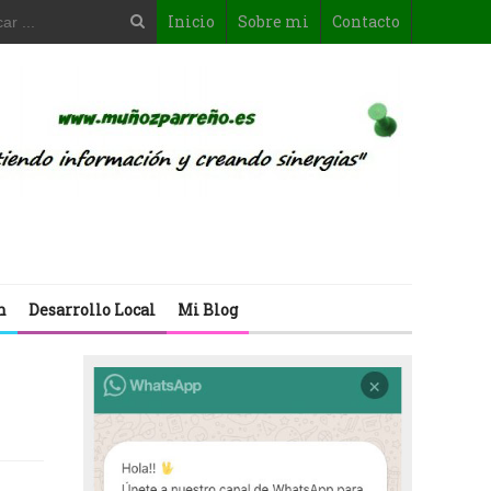
Inicio
Sobre mi
Contacto
n
Desarrollo Local
Mi Blog