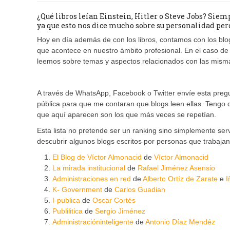
¿Qué libros leían Einstein, Hitler o Steve Jobs? Siem
ya que esto nos dice mucho sobre su personalidad pero
Hoy en día además de con los libros, contamos con los blog
que acontece en nuestro ámbito profesional. En el caso de
leemos sobre temas y aspectos relacionados con las mism
A través de WhatsApp, Facebook o Twitter envíe esta preg
pública para que me contaran que blogs leen ellas. Tengo 
que aquí aparecen son los que más veces se repetían.
Esta lista no pretende ser un ranking sino simplemente ser
descubrir algunos blogs escritos por personas que trabajan
El Blog de Víctor Almonacid
de
Víctor Almonacid
La mirada institucional
de
Rafael Jiménez Asensio
Administraciones en red
de
Alberto Ortíz de Zarate
e
I
K- Government
de
Carlos Guadian
I-publica
de
Oscar Cortés
Publilitica
de
Sergio Jiménez
Administracióninteligente
de
Antonio Díaz Mendéz