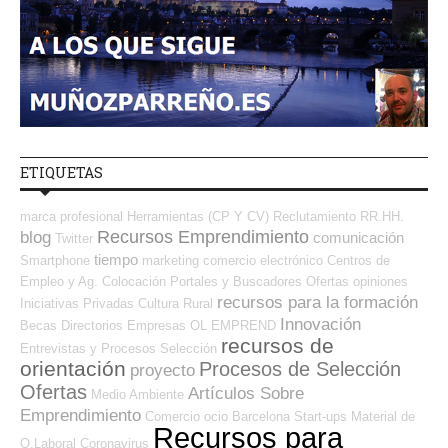
ETIQUETAS
marca profesional
Herramientas (CP Y CV)
Reclutamiento RR.HH.
Recursos Emprendimiento
blog
comunicación
Twitter
tiempo
Smartphone
marketing
comercio electrónico
Centros de
Empleo y Ag. Colocación
Portales y Buscadores Ofertas
opiniones
recursos para la formación
Iniciativas Privadas
Cultura
Rural
Innovación
Becas
Directorios Empresas OL
EMPREND
recursos de
Entrevistas y Procesos Selección
orientación
Procesos de Selección
proyecto
Ofertas
Artículos Sobre
Medio Ambiente
Emprendimiento
Comercio
ocio
Barcelona
Start-ups
Material de
Recursos para
O.Laboral
Coronavirus