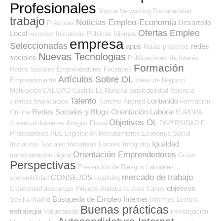
Profesionales
Murcia
Networking
Discapacidad
trabajo
Noticias Empleo-Economía
Desarrollo
Prácticas
Ofertas Empleo
Local
recursos
Iniciativas Públicas
Idiomas
empresa
Seleccionadas
apps
redes
Malas prácticas
Nuevas Tecnologias
sociales
Publicaciones de Interés
Formación
Redes Sociales Emprendedores
Facebook
Artículos Sobre OL
Emprendimiento
Ideas de Negocio
Motivación
CALIDAD
Castilla La Mancha
empleabilidad
Valencia
Talento
contenido
clientes
financiación
Turismo
Android
Formación
Redes Sociales y Blogs Orientación Laboral
On-line
EUROPA
Objetivos OL
Juventud
docentes
Amigos
Fiscal
DIVERSIDAD
F
Profesionales ADL
Legislación
Reclutamiento
Economía Social -
Igualdad
Iniciativas Sociales
Iniciativas Locales
Infografía
Orientación Emprendedores
transformación digital
Guías
Perspectivas
Prevención de Riesgos Laborales
mercado de trabajo
CONSEJOS
sostenibilidad
coaching
objetivos
Creatividad
descargas
Infojobs
Andalucía
José Carlos
Búsqueda de Empleo Internet
Sevilla
Madrid
Informes
Lectura
Buenas prácticas
estrategia
Voluntariado
investigación