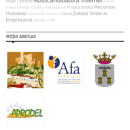
Autocandidatura Internet
blogs
Linkedin
social
Recursos
Productividad
media
Ofertas Empleo Internacional
Humanos
Debate Sindical-
Salud
Formación Técnica
Empresarial
Aprodel CLM
WEBS AMIGAS