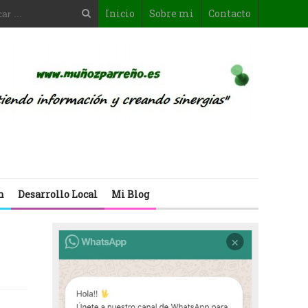
Inicio
Sobre mi
Contacto
n
Desarrollo Local
Mi Blog