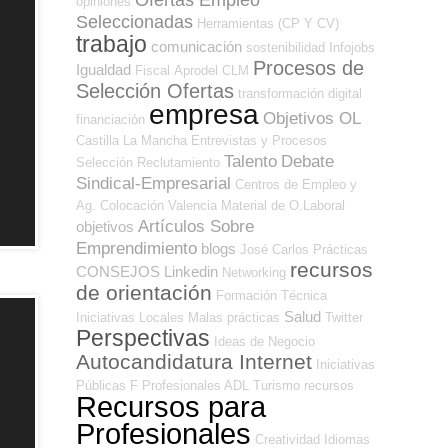
opiniones
Seleccionadas
Herramientas (CP Y CV)
trabajo
comunicación
sostenibilidad
Infojobs
Procesos de
Igualdad
Fiscal
Aprodel CLM
Selección Ofertas
transformación digital
empresa
Objetivos OL
financiación
Castilla La Mancha
Entrevistas y Procesos
Talento
Debate
Selección
Reclutamiento
Sindical-Empresarial
Centros de Empleo y
Ag. Colocación
Valencia
Material de O.Laboral
Artículos Sobre
objetivos
Emprendimiento
blogs
José Carlos
Prácticas
recursos
CONSEJOS
Linkedin
Networking
de orientación
Formación Técnica
Salud
Iniciativas Locales
Malas prácticas
Twitter
Perspectivas
Ideas de Negocio
Autocandidatura Internet
Iniciativas
Públicas
F Profesionales ADL
Turismo
recursos
Recursos para
Profesionales
Creatividad
Idiomas