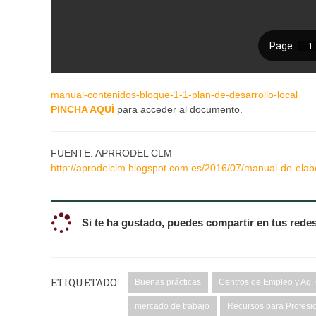
manual-contenidos-bloque-1-1-plan-de-desarrollo-local
PINCHA AQUÍ
para acceder al documento.
FUENTE: APRRODEL CLM
http://aprodelclm.blogspot.com.es/2016/07/manual-de-elab
Si te ha gustado, puedes compartir en tus redes 
ETIQUETADO
Buenas prácticas
Centros de Empleo y Ag.
mercado de trabajo
Recursos para Profesi