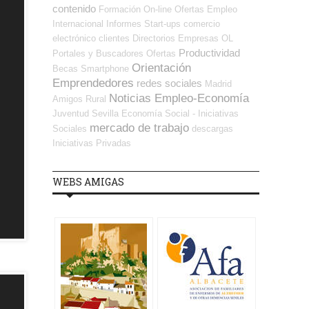
contenido
Formación On-line
Ofertas Empleo
Internacional
Informes
Start-ups
comercio
electrónico
clientes
Directorios Empresas OL
Productividad
Portales y Buscadores Ofertas
Orientación
Becas
Smartphone
Emprendedores
redes sociales
Madrid
Noticias Empleo-Economía
Amigos
Rural
Juventud
Sevilla
Economía Social - Iniciativas
mercado de trabajo
Sociales
descargas
Iniciativas Privadas
WEBS AMIGAS