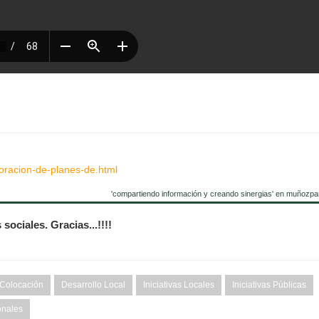
oracion-de-planes-de.html
'compartiendo información y creando sinergias' en muñozpa
sociales. Gracias...!!!!
 Colocación
Desarrollo Local
Iniciativas Locales
Iniciativas Públicas
onales