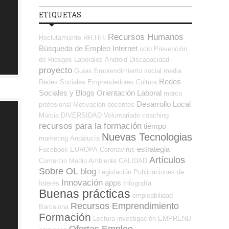
ETIQUETAS
Recursos Humanos
Reclutamiento RR.HH.
Búsqueda de Empleo Internet
ocio
Prevención
de Riesgos Laborales
Android
Discapacidad
proyecto
Guías
Emprendimiento
social media
Redes
Redes Sociales Emprendedores
Cultura
Sociales y Blogs Orientación Laboral
marca
Desarrollo Local
profesional
Motivación
docentes
Murcia
DIVERSIDAD
Voluntariado
coaching
recursos para la formación
tiempo
Nuevas Tecnologias
marketing
Andalucía
estrategia
Facebook
EUROPA
Coronavirus
Artículos
Comercio
Medio Ambiente
CALIDAD
Sobre OL
blog
Legislación
Publicaciones de
Innovación
apps
Interés
Infografía
Buenas prácticas
empleabilidad
Recursos Emprendimiento
Barcelona
Formación
Lectura
investigación
EMPREND
Ofertas Empleo