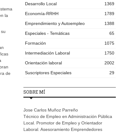
Desarrollo Local
1369
sistema
Economía-RRHH
1789
en la
Emprendimiento y Autoempleo
1388
 su
Especiales - Temáticas
65
Formación
1075
an
Intermediación Laboral
1750
ficas
a
Orientación laboral
2002
ubran
Suscriptores Especiales
29
era de
SOBRE MÍ
Jose Carlos Muñoz Parreño
Técnico de Empleo en Administración Pública
Local. Promotor de Empleo y Orientador
Laboral. Asesoramiento Emprendedores