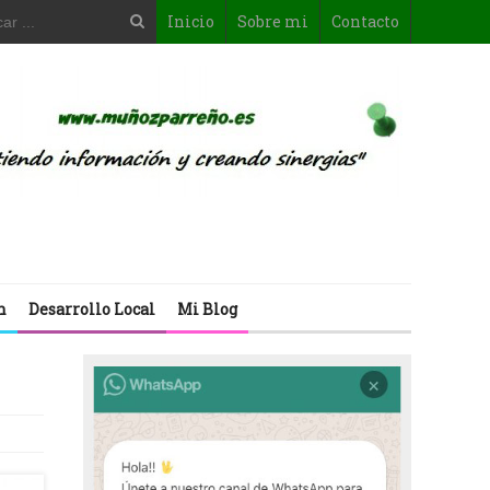
Inicio
Sobre mi
Contacto
n
Desarrollo Local
Mi Blog