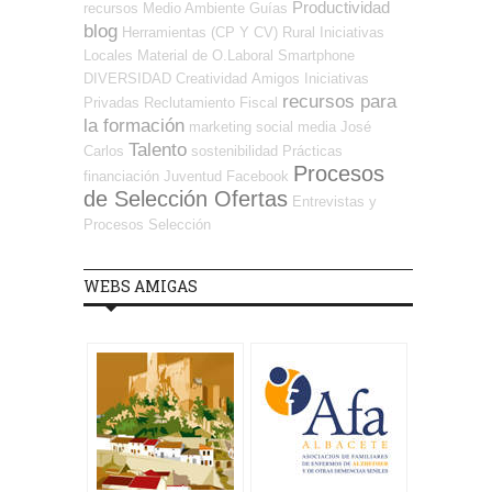
Productividad
recursos
Medio Ambiente
Guías
blog
Herramientas (CP Y CV)
Rural
Iniciativas
Locales
Material de O.Laboral
Smartphone
DIVERSIDAD
Creatividad
Amigos
Iniciativas
recursos para
Privadas
Reclutamiento
Fiscal
la formación
marketing
social media
José
Talento
Carlos
sostenibilidad
Prácticas
Procesos
financiación
Juventud
Facebook
de Selección Ofertas
Entrevistas y
Procesos Selección
WEBS AMIGAS