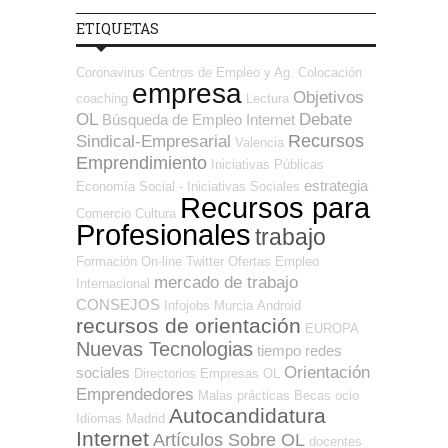
ETIQUETAS
Coronavirus
Centros de Empleo y Ag. Colocación
empresa
Objetivos
coaching
Lectura
OL
Debate
Búsqueda de Empleo Internet
Recursos
Sindical-Empresarial
Valencia
Emprendimiento
Iniciativas Públicas
estrategia
Economía Social - Iniciativas Sociales
Recursos para
Comercio
Cultura
Profesionales
trabajo
Formación On-line
Twitter
Ofertas Empleo
mercado de trabajo
Internacional
CONSEJOS
Infojobs
Murcia
Android
recursos de orientación
EUROPA
Nuevas Tecnologias
tiempo
redes
Orientación
sociales
Directorios Empresas OL
Emprendedores
Malas prácticas
Becas
ocio
Autocandidatura
Idiomas
Madrid
Internet
Artículos Sobre OL
docentes