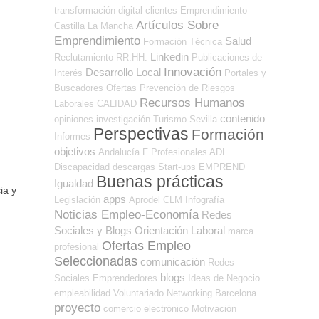
transformación digital
clientes
Emprendimiento
Artículos Sobre
Castilla La Mancha
Emprendimiento
Salud
Formación Técnica
Linkedin
Reclutamiento RR.HH.
Publicaciones de
Innovación
Desarrollo Local
Interés
Portales y
Buscadores Ofertas
Prevención de Riesgos
Recursos Humanos
Laborales
CALIDAD
contenido
opiniones
investigación
Turismo
Sevilla
Perspectivas
Formación
Informes
objetivos
Andalucía
F Profesionales ADL
Discapacidad
descargas
Start-ups
EMPREND
Buenas prácticas
Igualdad
ia y
apps
Legislación
Aprodel CLM
Infografía
Noticias Empleo-Economía
Redes
Sociales y Blogs Orientación Laboral
marca
Ofertas Empleo
profesional
Seleccionadas
comunicación
Redes
blogs
Sociales Emprendedores
Ideas de Negocio
empleabilidad
Voluntariado
Networking
Barcelona
proyecto
comercio electrónico
Motivación