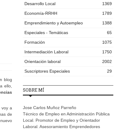
Desarrollo Local
1369
Economía-RRHH
1789
Emprendimiento y Autoempleo
1388
Especiales - Temáticas
65
Formación
1075
Intermediación Laboral
1750
Orientación laboral
2002
Suscriptores Especiales
29
n blog
a ello,
SOBRE MÍ
encias
Jose Carlos Muñoz Parreño
, voy a
Técnico de Empleo en Administración Pública
has de
Local. Promotor de Empleo y Orientador
n nuevo
Laboral. Asesoramiento Emprendedores