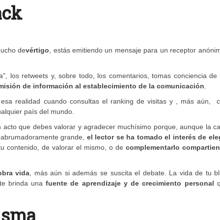
ack
mucho de
vértigo
, estás emitiendo un mensaje para un receptor anóni
, los retweets y, sobre todo, los comentarios, tomas conciencia de 
emisión de información al establecimiento de la comunicación
.
as esa realidad cuando consultas el ranking de visitas y , más aún,
alquier país del mundo.
n acto que debes valorar y agradecer muchísimo porque, aunque la ca
es abrumadoramente grande,
el lector se ha tomado el interés de ele
tu contenido, de valorar el mismo, o de
complementarlo compartie
obra vida
, más aún si además se suscita el debate. La vida de tu bl
, te brinda una
fuente de aprendizaje y de crecimiento personal
q
isma