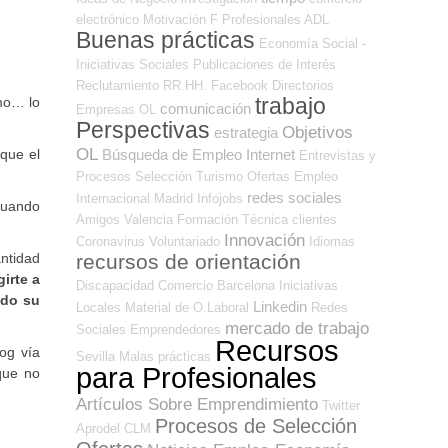
electrónico
Motivación
F Profesionales ADL
Buenas prácticas
Economía Social -
Iniciativas Sociales
Publicaciones de Interés
Reclutamiento RR.HH.
Facebook
Directorios
trabajo
mo… lo
comunicación
Empresas OL
Perspectivas
Objetivos
estrategia
OL
Búsqueda de Empleo Internet
que el
Entrevistas y
Procesos Selección
Turismo
Ofertas Empleo
redes sociales
Internacional
Madrid
Infojobs
 cuando
Amigos
Valencia
Formación Técnica
clientes
Innovación
Coronavirus
Voluntariado
Idiomas
recursos de orientación
ntidad
girte
a
Discapacidad
Comercio
Barcelona
Iniciativas
ndo su
Linkedin
Locales
Material de O.Laboral
Redes
mercado de trabajo
Sociales Emprendedores
Recursos
og vía
Sevilla
Malas prácticas
para Profesionales
ue no
Artículos Sobre Emprendimiento
Twitter
Procesos de Selección
Aprodel CLM