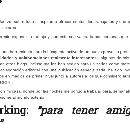
fuerzo, sobre todo si aspiras a ofrecer contenidos trabajados y que
 lectores.
ermite exponer tu trabajo y que éste sea valorado por personas que 
una herramienta para la búsqueda activa de un nuevo proyecto profes
nidades y colaboraciones realmente interesantes
: algunos de mis 
 en otros blogs, incluso me los han pedido para utilizarlos como mate
aboración editorial con una publicación especializada, he sido invi
los en medios de primer nivel junto a autores a los que considero aut
e RRHH.
salón mi casa, donde por las noches me pongo a trabajar para, semana
e asome al mundo exterior.
rking:
“para tener amig
”