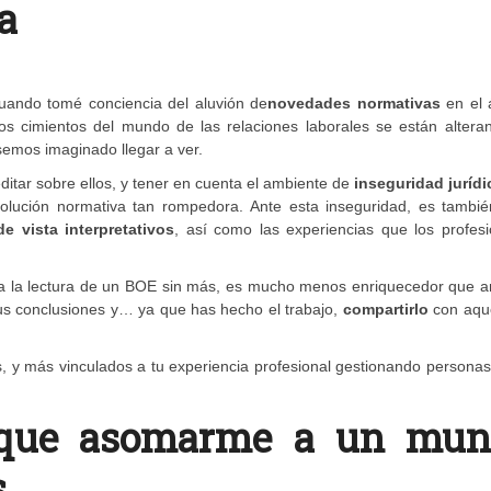
ía
uando tomé conciencia del aluvión de
novedades normativas
en el 
os cimientos del mundo de las relaciones laborales se están altera
semos imaginado llegar a ver.
itar sobre ellos, y tener en cuenta el ambiente de
inseguridad jurídi
volución normativa tan rompedora. Ante esta inseguridad, es tambi
 vista interpretativos
, así como las experiencias que los profesi
e a la lectura de un BOE sin más, es mucho menos enriquecedor que a
tus conclusiones y… ya que has hecho el trabajo,
compartirlo
con aque
s, y más vinculados a tu experiencia profesional gestionando personas
 que asomarme a un mun
s