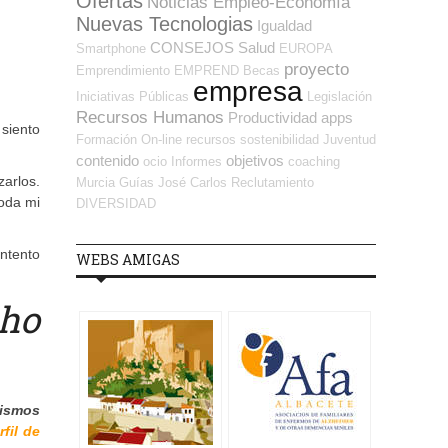
Ofertas
Noticias Empleo-Economía
Nuevas Tecnologias
Igualdad
CONSEJOS
Salud
Smartphone
EUROPA
proyecto
Emprendimiento
EMPREND
Becas
empresa
Iniciativas Públicas
Legislación
Recursos Humanos
Productividad
apps
siento
Formación On-line
recursos
sostenibilidad
Juventud
contenido
objetivos
ocio
Informes
coaching
arlos.
Murcia
Guías
José Carlos
Reclutamiento
toda mi
DIVERSIDAD
intento
WEBS AMIGAS
cho
mismos
rfil de