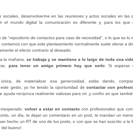
sociales, desenvolverme en las reuniones y actos sociales en las 
el mundo digital la comunicación es diferente y, para los que
e “repositorio de contactos para caso de necesidad”, o lo que es lo
 contamos con que este planteamiento normalmente suele olerse a dis
amente el efecto contrario al deseado.
 a la mañana,
se trabaja y se mantiene a lo largo de toda una vid
rse,
para tener un amigo primero hay que serlo
. Si esperas r
ica, de materializar esa generosidad, estás dando, compar
e este gesto, yo he tenido la oportunidad de
contactar con profesi
de ayuda recíproca realmente valiosas para mi ,y confío en que tambi
 inesperado:
volver a estar en contacto
con profesionales que con
pronto, un día, te dejan un comentario en un post, te mandan un men
han hecho un RT de uno de tus posts, o con que se han suscrito a la l
y del bueno!.