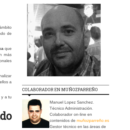
ámbito
ndo de
ca
que
én más
onales
nalizar
llos a
COLABORADOR EN MUÑOZPARREÑO
 y a tu
Manuel Lopez Sanchez.
Técnico Administración.
do
Colaborador on-line en
contenidos de
muñozparreño.es
Gestor técnico en las áreas de