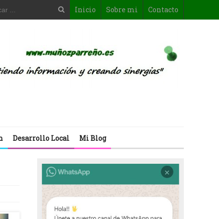
Inicio
Sobre mi
Contacto
n
Desarrollo Local
Mi Blog