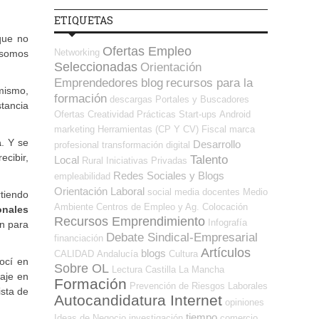
ETIQUETAS
que no
Ofertas Empleo
Networking
 somos
Seleccionadas
Orientación
Emprendedores
blog
recursos para la
 mismo,
formación
descargas
Portales y Buscadores
tancia
Ofertas
Creatividad
Prácticas
Start-ups
Android
marketing
Herramientas (CP Y CV)
Fiscal
marca
a
. Y se
Desarrollo
profesional
transformación digital
ecibir,
Talento
Local
Rural
Iniciativas Privadas
Redes Sociales y Blogs
empleabilidad
Orientación Laboral
social media
docentes
Medio
tiendo
Ambiente
Centros de Empleo y Ag. Colocación
onales
Recursos Emprendimiento
Infografía
én para
Debate Sindical-Empresarial
financiación
Artículos
blogs
CALIDAD
Andalucía
Cultura
ocí en
Sobre OL
Lectura
Castilla La Mancha
saje en
Formación
Prevención de Riesgos Laborales
ista de
Autocandidatura Internet
opiniones
tiempo
Ideas de Negocio
investigación
comercio