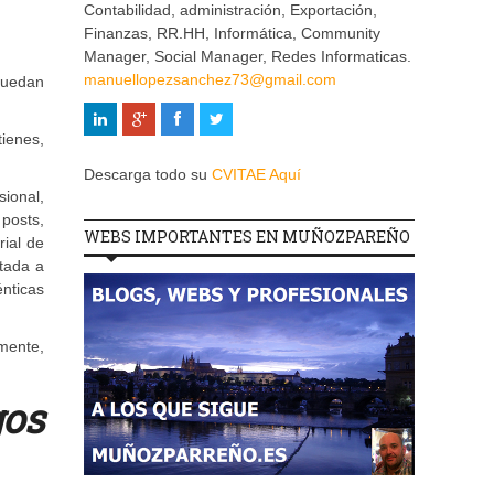
Contabilidad, administración, Exportación,
Finanzas, RR.HH, Informática, Community
Manager, Social Manager, Redes Informaticas.
manuellopezsanchez73@gmail.com
 puedan
tienes,
Descarga todo su
CVITAE Aquí
ional,
posts,
WEBS IMPORTANTES EN MUÑOZPAREÑO
rial de
tada a
énticas
lmente,
os