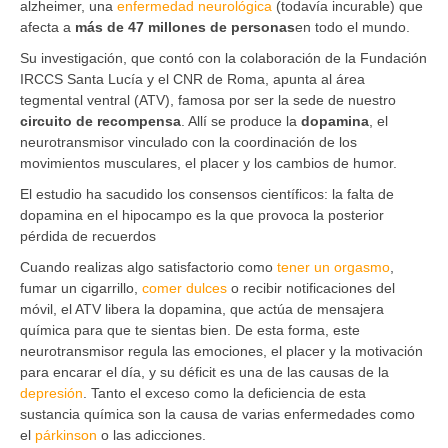
alzheimer, una
enfermedad neurológica
(todavía incurable) que
afecta a
más de 47 millones de personas
en todo el mundo.
Su investigación, que contó con la colaboración de la Fundación
IRCCS Santa Lucía y el CNR de Roma, apunta al área
tegmental ventral (ATV), famosa por ser la sede de nuestro
circuito de recompensa
. Allí se produce la
dopamina
, el
neurotransmisor vinculado con la coordinación de los
movimientos musculares, el placer y los cambios de humor.
El estudio ha sacudido los consensos científicos: la falta de
dopamina en el hipocampo es la que provoca la posterior
pérdida de recuerdos
Cuando realizas algo satisfactorio como
tener un orgasmo
,
fumar un cigarrillo,
comer dulces
o recibir notificaciones del
móvil, el ATV libera la dopamina, que actúa de mensajera
química para que te sientas bien. De esta forma, este
neurotransmisor regula las emociones, el placer y la motivación
para encarar el día, y su déficit es una de las causas de la
depresión
. Tanto el exceso como la deficiencia de esta
sustancia química son la causa de varias enfermedades como
el
párkinson
o las adicciones.