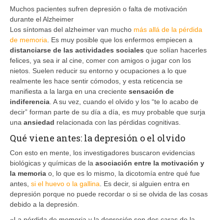
Muchos pacientes sufren depresión o falta de motivación
durante el Alzheimer
Los síntomas del alzheimer van mucho
más allá de la pérdida
de memoria
. Es muy posible que los enfermos empiecen a
distanciarse de las actividades sociales
que solían hacerles
felices, ya sea ir al cine, comer con amigos o jugar con los
nietos. Suelen reducir su entorno y ocupaciones a lo que
realmente les hace sentir cómodos, y esta reticencia se
manifiesta a la larga en una creciente
sensación de
indiferencia
. A su vez, cuando el olvido y los “te lo acabo de
decir” forman parte de su día a día, es muy probable que surja
una
ansiedad
relacionada con las pérdidas cognitivas.
Qué viene antes: la depresión o el olvido
Con esto en mente, los investigadores buscaron evidencias
biológicas y químicas de la
asociación entre la motivación y
la memoria
o, lo que es lo mismo, la dicotomía entre qué fue
antes,
si el huevo o la gallina
. Es decir, si alguien entra en
depresión porque no puede recordar o si se olvida de las cosas
debido a la depresión.
«La pérdida de memoria y la depresión son dos caras de la