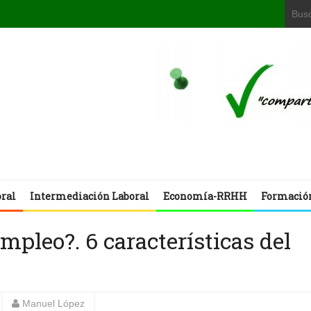
oral
Intermediación Laboral
Economía-RRHH
Formació
pleo?. 6 características del
Manuel López