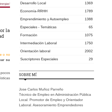
Desarrollo Local
1369
nergias'
Economía-RRHH
1789
Emprendimiento y Autoempleo
1388
Especiales - Temáticas
65
or la
ad
Formación
1075
Intermediación Laboral
1750
Orientación laboral
2002
ne o no
Suscriptores Especiales
29
car su
s pocos
SOBRE MÍ
sticas
Jose Carlos Muñoz Parreño
Técnico de Empleo en Administración Pública
Local. Promotor de Empleo y Orientador
Laboral. Asesoramiento Emprendedores