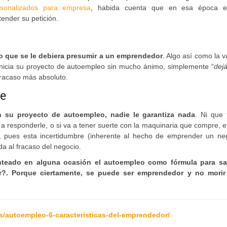
rsonalizados para empresa
, habida cuenta que en esa época e
nder su petición.
go que se le debiera presumir a un emprendedor
. Algo así como la v
 inicia su proyecto de autoempleo sin mucho ánimo, simplemente “
dej
 fracaso más absoluto.
re
 su proyecto de autoempleo, nadie le garantiza nada
. Ni que 
n a responderle, o si va a tener suerte con la maquinaria que compre, e
, pues esta incertidumbre (inherente al hecho de emprender un neg
 al fracaso del negocio.
teado en alguna ocasión el autoempleo como fórmula para sal
?. Porque ciertamente, se puede ser emprendedor y no morir
s/autoempleo-6-caracteristicas-del-emprendedor/