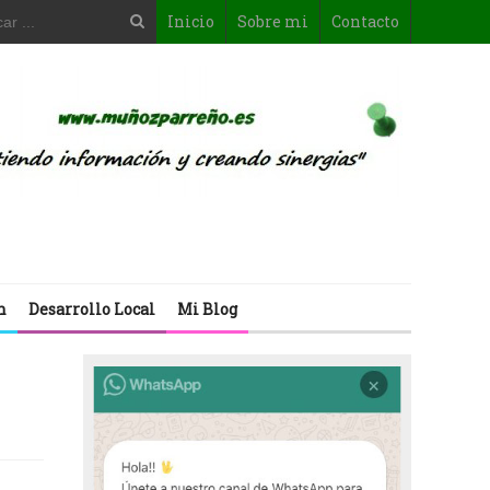
Inicio
Sobre mi
Contacto
n
Desarrollo Local
Mi Blog