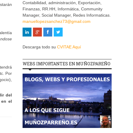
Contabilidad, administración, Exportación,
starán
Finanzas, RR.HH, Informática, Community
Manager, Social Manager, Redes Informaticas.
manuellopezsanchez73@gmail.com
alentía
ándose
Descarga todo su
CVITAE Aquí
WEBS IMPORTANTES EN MUÑOZPAREÑO
tendrá
tc. Por
ocio),
ir del
 en el