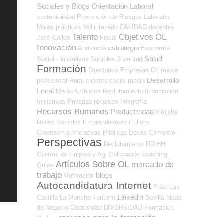
Sociales y Blogs Orientación Laboral
sostenibilidad
Prevención de Riesgos Laborales
Malas prácticas
Voluntariado
CALIDAD
docentes
Talento
Objetivos OL
José Carlos
Fiscal
Innovación
estrategia
Andalucía
Economía
Salud
Social - Iniciativas Sociales
Juventud
Formación
Directorios Empresas OL
marca
Desarrollo
profesional
Rural
clientes
social media
Local
Medio Ambiente
Reclutamiento
financiación
Iniciativas Privadas
recursos
Infografía
Recursos Humanos
Productividad
Infojobs
Redes Sociales Emprendedores
Cultura
Coronavirus
Iniciativas Públicas
Becas
Comercio
Perspectivas
Reclutamiento RR.HH.
Centros de Empleo y Ag. Colocación
coaching
Artículos Sobre OL
mercado de
Guías
trabajo
blogs
Motivación
Autocandidatura Internet
Prácticas
Linkedin
Castilla La Mancha
Turismo
Sevilla
Ideas
de Negocio
Creatividad
DIVERSIDAD
Formación