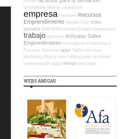
recursos para la formación
On-line
Smartphone
Idiomas
Legislación
empresa
Recursos
Facebook
Emprendimiento
redes
Aprodel CLM
sociales
EMPREND
Ofertas Empleo Internacional
trabajo
Artículos Sobre
opiniones
Emprendimiento
investigación
Entrevistas y
apps
Procesos Selección
Twitter
comercio
electrónico
Murcia
ocio
Publicaciones de Interés
tiempo
transformación digital
descargas
WEBS AMIGAS