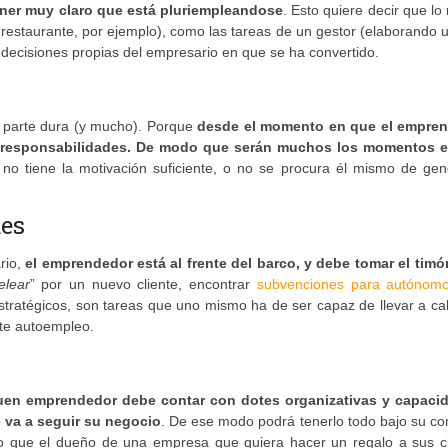
ner muy claro que está pluriempleandose
. Esto quiere decir que l
el restaurante, por ejemplo), como las tareas de un gestor (elaborando
 decisiones propias del empresario en que se ha convertido.
u parte dura (y mucho). Porque
desde el momento en que el empre
de responsabilidades. De modo que serán muchos los momentos 
i no tiene la motivación suficiente, o no se procura él mismo de gen
des
rio,
el emprendedor está al frente del barco, y debe tomar el timó
elear
” por un nuevo cliente, encontrar
subvenciones para autónom
stratégicos, son tareas que uno mismo ha de ser capaz de llevar a c
ste autoempleo.
uen emprendedor debe contar con dotes organizativas y capaci
e va a seguir su negocio
. De ese modo podrá tenerlo todo bajo su con
ido que el dueño de una empresa que quiera hacer un regalo a sus cl