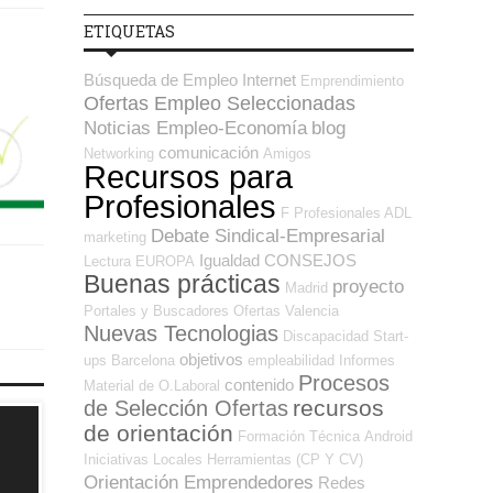
ETIQUETAS
Búsqueda de Empleo Internet
Emprendimiento
Ofertas Empleo Seleccionadas
Noticias Empleo-Economía
blog
comunicación
Networking
Amigos
Recursos para
Profesionales
F Profesionales ADL
Debate Sindical-Empresarial
marketing
Igualdad
CONSEJOS
Lectura
EUROPA
Buenas prácticas
proyecto
Madrid
Portales y Buscadores Ofertas
Valencia
Nuevas Tecnologias
Discapacidad
Start-
objetivos
ups
Barcelona
empleabilidad
Informes
Procesos
contenido
Material de O.Laboral
recursos
de Selección Ofertas
de orientación
Formación Técnica
Android
Iniciativas Locales
Herramientas (CP Y CV)
Orientación Emprendedores
Redes