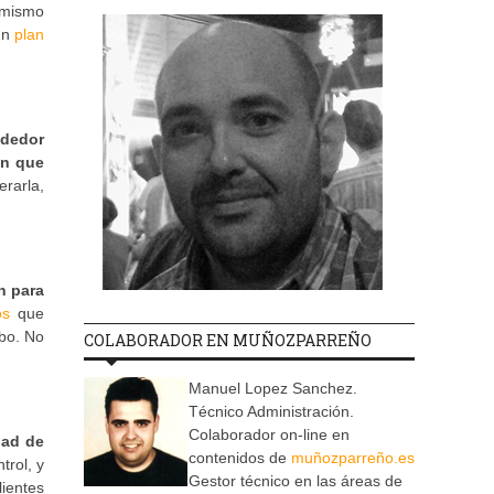
o mismo
 un
plan
ndedor
en que
erarla,
n para
os
que
abo. No
COLABORADOR EN MUÑOZPARREÑO
Manuel Lopez Sanchez.
Técnico Administración.
Colaborador on-line en
dad de
contenidos de
muñozparreño.es
trol, y
Gestor técnico en las áreas de
ientes