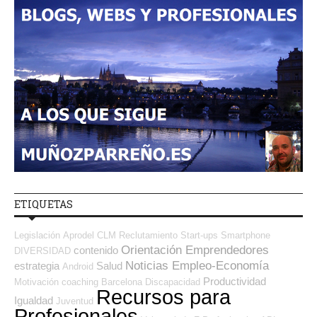
ETIQUETAS
Legislación
Aprodel CLM
Reclutamiento
Start-ups
Smartphone
Orientación Emprendedores
contenido
DIVERSIDAD
Noticias Empleo-Economía
estrategia
Salud
Android
Productividad
Motivación
coaching
Barcelona
Discapacidad
Recursos para
Igualdad
Juventud
Profesionales