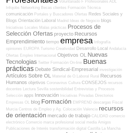
Voluntariado
F Profesionales ADL
Infojobs
Networking
Becas
clientes
Formación Técnica
comunicación
Redes Sociales y
Portales y Buscadores Ofertas
Blogs Orientación Laboral
blogs
Madrid
Ideas de Negocio
Procesos de
Iniciativas Locales
Malas prácticas
Selección Ofertas
Recursos
proyecto
empresa
Emprendimiento
tiempo
Infografía
Desarrollo Local
opiniones
EUROPA
Turismo
Creatividad
Andalucía
Nuevas
Objetivos OL
Ofertas Empleo Internacional
Buenas
Tecnologias
Twitter
Formación On-line
prácticas
Debate Sindical-Empresarial
investigación
Artículos Sobre OL
Recursos
Material de O.Laboral
Rural
Humanos
objetivos
CONSEJOS
Coronavirus
Cultura
recursos
docentes
Lectura
Sevilla
sostenibilidad
Entrevistas y Procesos
Innovación
apps
Selección
Iniciativas Privadas
Directorios
Formación
blog
Empresas OL
EMPREND
descargas
Fiscal
recursos
Murcia
Centros de Empleo y Ag. Colocación
Valencia
de orientación
mercado de trabajo
CALIDAD
comercio
electrónico
Comercio
marca profesional
social media
Amigos
Publicaciones de Interés
transformación digital
Castilla La Mancha