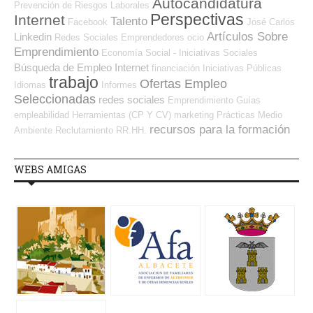
Autocandidatura
Prevención de Riesgos Laborales
Perspectivas
Internet
Talento
Facebook
José Carlos
Artículos Sobre
Linkedin
Redes Sociales Emprendedores
ocio
Emprendimiento
Economía Social - Iniciativas Sociales
Búsqueda de Empleo Internet
financiación
Iniciativas Públicas
trabajo
Ofertas Empleo
Idiomas
Informes
Seleccionadas
redes sociales
Emprendimiento
Guías
empleabilidad
Herramientas (CP Y CV)
marketing
Prácticas
Medio
recursos para la formación
Ambiente
Reclutamiento RR.HH.
WEBS AMIGAS