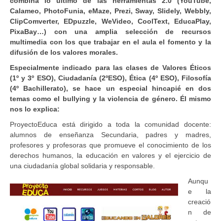
combina lo último de las herramientas 2.0 (YouTube,
Calameo, PhotoFunia, eMaze, Prezi, Sway, Slidely, Webbly,
ClipComverter, EDpuzzle, WeVideo, CoolText, EducaPlay,
PixaBay…) con una amplia selección de recursos
multimedia con los que trabajar en el aula el fomento y la
difusión de los valores morales.
Especialmente indicado para las clases de Valores Éticos
(1º y 3º ESO), Ciudadanía (2ºESO), Ética (4º ESO), Filosofía
(4º Bachillerato), se hace un especial hincapié en dos
temas como el bullying y la violencia de género. Él mismo
nos lo explica:
ProyectoEduca está dirigido a toda la comunidad docente:
alumnos de enseñanza Secundaria, padres y madres,
profesores y profesoras que promueve el conocimiento de los
derechos humanos, la educación en valores y el ejercicio de
una ciudadanía global solidaria y responsable.
Aunqu
e la
creació
n de