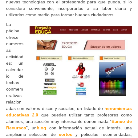
nuevas tecnologías con el profesorado para que pueda, si lo
considera conveniente, incorporarlas a su labor diaria y
utilizarlas como medio para formar buenos ciudadanos.
La
página
ofrece
numeros
as
actividad
es: un
calendar
io de
fechas
conmem
orativas
relacion
adas con valores éticos y sociales, un listado de
herramientas
educativas 2.0
que pueden utilizar tanto profesores como
alumnos, una sección muy interesante denominada “
Banco de
Recursos
”, un
blog
con información actual de interés, una
amplísima selección de
cortos
y películas recomendadas,