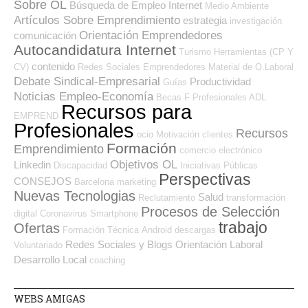
Sobre OL
Búsqueda de Empleo Internet
Medio Ambiente
Artículos Sobre Emprendimiento
estrategia
investigación
Orientación Emprendedores
comunicación
Autocandidatura Internet
Turismo
Herramientas (CP Y
contenido
CV)
Redes Sociales Emprendedores
Material de O.Laboral
Debate Sindical-Empresarial
Productividad
Guías
Noticias Empleo-Economía
Becas
F Profesionales ADL
Recursos para
EMPREND
Profesionales
Recursos
ocio
Motivación
clientes
Formación
Emprendimiento
comercio electrónico
Objetivos OL
Linkedin
Discapacidad
Iniciativas Públicas
Perspectivas
CONSEJOS
Barcelona
marketing
Nuevas Tecnologias
Salud
Reclutamiento
transformación
Procesos de Selección
digital
Coronavirus
Smartphone
trabajo
Ofertas
Formación Técnica
Android
descargas
Redes Sociales y Blogs Orientación Laboral
Voluntariado
Desarrollo Local
coaching
WEBS AMIGAS