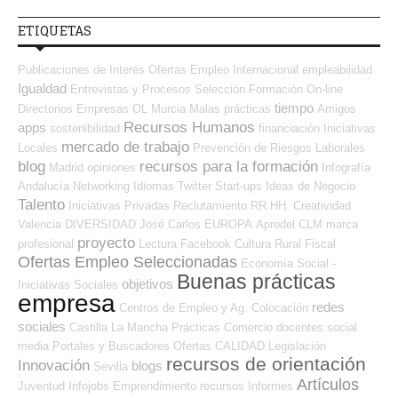
ETIQUETAS
Publicaciones de Interés
Ofertas Empleo Internacional
empleabilidad
Igualdad
Entrevistas y Procesos Selección
Formación On-line
tiempo
Directorios Empresas OL
Murcia
Malas prácticas
Amigos
Recursos Humanos
apps
sostenibilidad
financiación
Iniciativas
mercado de trabajo
Locales
Prevención de Riesgos Laborales
blog
recursos para la formación
Madrid
opiniones
Infografía
Andalucía
Networking
Idiomas
Twitter
Start-ups
Ideas de Negocio
Talento
Iniciativas Privadas
Reclutamiento RR.HH.
Creatividad
Valencia
DIVERSIDAD
José Carlos
EUROPA
Aprodel CLM
marca
proyecto
profesional
Lectura
Facebook
Cultura
Rural
Fiscal
Ofertas Empleo Seleccionadas
Economía Social -
Buenas prácticas
objetivos
Iniciativas Sociales
empresa
redes
Centros de Empleo y Ag. Colocación
sociales
Castilla La Mancha
Prácticas
Comercio
docentes
social
media
Portales y Buscadores Ofertas
CALIDAD
Legislación
recursos de orientación
Innovación
blogs
Sevilla
Artículos
Juventud
Infojobs
Emprendimiento
recursos
Informes