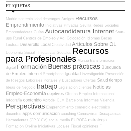
ETIQUETAS
Recursos
Madrid
sostenibilidad
descargas
Amigos
Emprendimiento
Iniciativas Privadas
Sevilla
Redes Sociales
Autocandidatura Internet
Emprendedores
Guías
Start-
ups
Rural
Centros de Empleo y Ag. Colocación
Idiomas
Becas
Artículos Sobre OL
Desarrollo Local
Lectura
Creatividad
Recursos
Economía Social - Iniciativas Sociales
para Profesionales
Murcia
transformación
Buenas prácticas
Formación
Búsqueda
digital
de Empleo Internet
Igualdad
Smartphone
investigación
Prevención
Salud
tiempo
de Riesgos Laborales
Portales y Buscadores Ofertas
trabajo
Noticias
Ideas de Negocio
Legislación
clientes
Empleo-Economía
objetivos
Ofertas Empleo Internacional
contenido
Infografía
Aprodel CLM
Barcelona
Informes
Valencia
Perspectivas
Emprendimiento
comercio electrónico
apps
comunicación
docentes
coaching
Coronavirus
Discapacidad
estrategia
Herramientas (CP Y CV)
social media
EUROPA
Formación On-line
Iniciativas Locales
Fiscal
opiniones
F