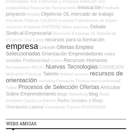
Profesionales ADL
Entrevistas y Procesos Selección
ocio
Innovación
empleabilidad
financiación
Reclutamiento
Facebook
proyecto
Objetivos OL
mercado de trabajo
Infojobs
Iniciativas Públicas
CALIDAD
Juventud
Publicaciones de Interés
Debate
Comercio
Andalucía
EMPREND
Malas prácticas
Sindical-Empresarial
Directorios Empresas OL
Material de
recursos para la formación
O.Laboral
José Carlos
empresa
Ofertas Empleo
Linkedin
Seleccionadas
Orientación Emprendedores
redes
Recursos Humanos
sociales
Productividad
Cultura
Nuevas Tecnologias
CONSEJOS
Reclutamiento RR.HH.
recursos de
Talento
Motivación
Prácticas
Android
recursos
orientación
marketing
Formación Técnica
marca profesional
Procesos de Selección Ofertas
Artículos
Twitter
Sobre Emprendimiento
blog
blogs
Networking
Medio
Redes Sociales y Blogs
Ambiente
Castilla La Mancha
Orientación Laboral
Voluntariado
Turismo
DIVERSIDAD
WEBS AMIGAS