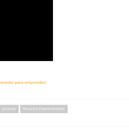
necesito-para-emprender/
proyecto
Recursos Emprendimiento