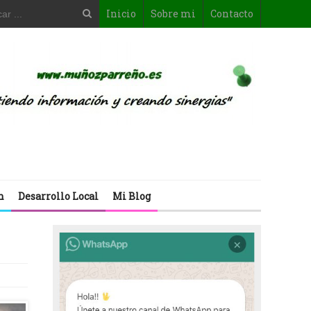
Inicio
Sobre mi
Contacto
n
Desarrollo Local
Mi Blog