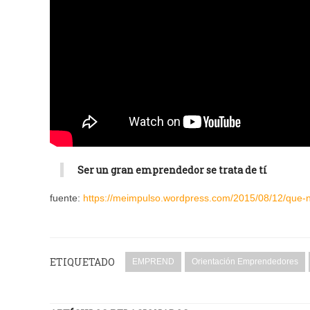
Ser un gran emprendedor se trata de tí
fuente:
https://meimpulso.wordpress.com/2015/08/12/que-
ETIQUETADO
EMPREND
Orientación Emprendedores