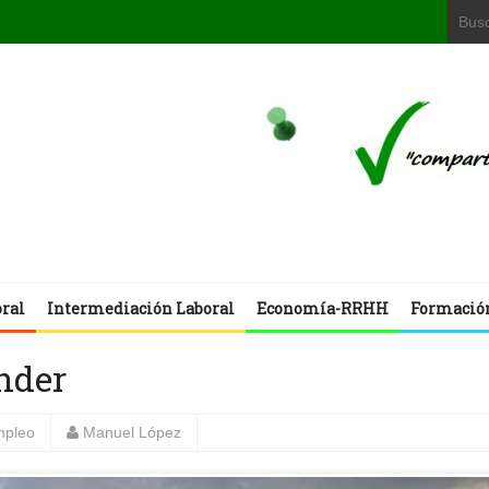
oral
Intermediación Laboral
Economía-RRHH
Formació
nder
mpleo
Manuel López