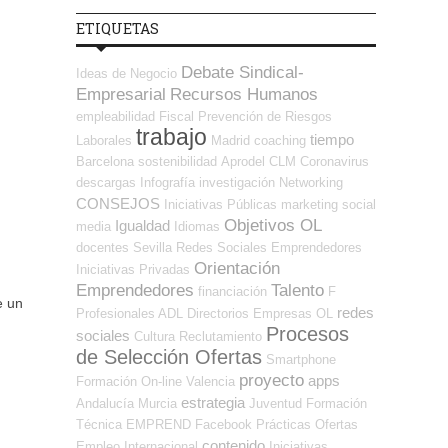
ETIQUETAS
Debate Sindical-
Ideas de Negocio
Empresarial
Recursos Humanos
empleabilidad
Fiscal
Prevención de Riesgos
trabajo
tiempo
Laborales
Madrid
coaching
Barcelona
sostenibilidad
Aprodel CLM
Coronavirus
descargas
Infografía
investigación
Networking
CONSEJOS
Iniciativas Públicas
marketing
social
Objetivos OL
Igualdad
media
Idiomas
docentes
Sevilla
Redes Sociales Emprendedores
Orientación
Iniciativas Privadas
Emprendedores
Talento
financiación
F
e un
redes
Profesionales ADL
Directorios Empresas OL
Procesos
sociales
Cultura
Reclutamiento
de Selección Ofertas
Smartphone
proyecto
apps
Formación On-line
Valencia
estrategia
Andalucía
Murcia
Juventud
Formación
Técnica
EMPREND
Facebook
Prácticas
Ofertas
contenido
Empleo Internacional
Iniciativas