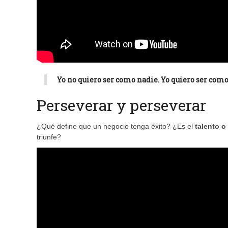
Yo no quiero ser como nadie. Yo quiero ser com
Perseverar y perseverar
¿Qué define que un negocio tenga éxito? ¿Es el
talento o
triunfe?