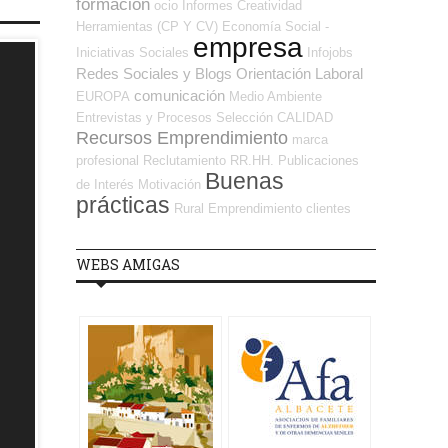
formación
ocio
Informes
Creatividad
Herramientas (CP Y CV)
Economía Social -
empresa
Iniciativas Sociales
Infojobs
Redes Sociales y Blogs Orientación Laboral
comunicación
EUROPA
Medio Ambiente
Entrevistas y Procesos Selección
CALIDAD
Recursos Emprendimiento
marca
profesional
Reclutamiento RR.HH.
Publicaciones
Buenas
de Interés
Motivación
prácticas
Rural
Emprendimiento
clientes
WEBS AMIGAS