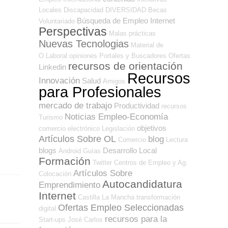
Locales
Discapacidad
DIVERSIDAD
Becas
Búsqueda de Empleo Internet
Voluntariado
Perspectivas
Malas prácticas
Nuevas Tecnologias
Material de
O.Laboral
opiniones
Portales y Buscadores Ofertas
recursos de orientación
Linkedin
Recursos
Innovación
Salud
Amigos
para Profesionales
mercado de trabajo
Productividad
recursos
Noticias Empleo-Economía
Turismo
objetivos
comercio electrónico
Legislación
Artículos Sobre OL
blog
Comercio
Lectura
blogs
Desarrollo Local
Android
Guías
Formación
Twitter
Centros de Empleo y Ag.
Artículos Sobre
Colocación
Autocandidatura
Emprendimiento
Internet
Castilla La Mancha
transformación
Ofertas Empleo Seleccionadas
digital
recursos para la
Start-ups
José Carlos