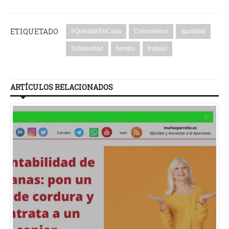
ETIQUETADO
#QuédateEnCasa
Coronavirus
Igualdad
Solidaridad
tiempo
trabajo
ARTÍCULOS RELACIONADOS