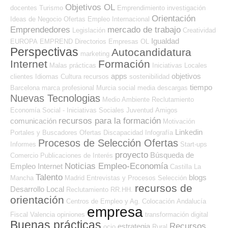
Objetivos OL
docentes
Turismo
Emprendimiento
investigación
Orientación
Ideas de Negocio
Ofertas Empleo Internacional
Emprendedores
mercado de trabajo
Legislación
Creatividad
Igualdad
EUROPA
EMPREND
Directorios Empresas OL
Perspectivas
Autocandidatura
marketing
Internet
Formación
Malas prácticas
Iniciativas Locales
apps
objetivos
clientes
Idiomas
Cultura
recursos
sostenibilidad
tiempo
Barcelona
marca profesional
Murcia
social media
descargas
Nuevas Tecnologias
Medio Ambiente
Reclutamiento
Economía Social - Iniciativas Sociales
Juventud
Amigos
recursos para la formación
comunicación
Motivación
Linkedin
Portales y Buscadores Ofertas
Discapacidad
Infografía
Procesos de Selección Ofertas
Informes
Start-ups
proyecto
Búsqueda de
Comercio
Publicaciones de Interés
Noticias Empleo-Economía
Empleo Internet
Castilla La
Talento
blogs
Mancha
Madrid
Entrevistas y Procesos Selección
recursos de
Desarrollo Local
Reclutamiento RR.HH.
orientación
Centros de Empleo y Ag. Colocación
Andalucía
empresa
Fiscal
Valencia
opiniones
transformación digital
Buenas prácticas
Recursos
estrategia
ocio
Rural