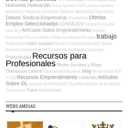
Humanos
Innovación
Guías
Aprodel CLM
Lectura
comercio
electrónico
Prácticas
Iniciativas Públicas
Networking
José Carlos
Ofertas
Debate Sindical-Empresarial
Smartphone
Empleo Seleccionadas
CONSEJOS
Formación On-line
Artículos Sobre Emprendimiento
coaching
Android
trabajo
Formación Técnica
Sevilla
Twitter
Iniciativas Privadas
redes sociales
financiación
Becas
F Profesionales ADL
Redes
Sociales Emprendedores
Prevención de Riesgos Laborales
Recursos para
Productividad
Profesionales
Redes Sociales y Blogs
blog
Orientación Laboral
Voluntariado
Facebook
Herramientas (CP
Recursos Emprendimiento
Artículos
contenido
Y CV)
Sobre OL
Infojobs
DIVERSIDAD
CALIDAD
Material de O.Laboral
Salud
Coronavirus
empleabilidad
WEBS AMIGAS