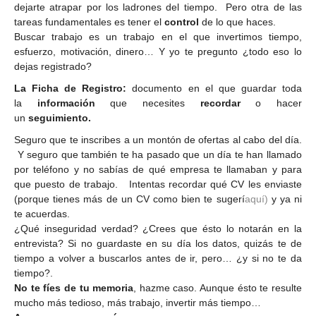
dejarte atrapar por los ladrones del tiempo. Pero otra de las
tareas fundamentales es tener el
control
de lo que haces.
Buscar trabajo es un trabajo en el que invertimos tiempo,
esfuerzo, motivación, dinero… Y yo te pregunto ¿todo eso lo
dejas registrado?
La Ficha de Registro:
documento en el que guardar toda
la
información
que necesites
recordar
o hacer
un
seguimiento.
Seguro que te inscribes a un montón de ofertas al cabo del día.
Y seguro que también te ha pasado que un día te han llamado
por teléfono y no sabías de qué empresa te llamaban y para
que puesto de trabajo. Intentas recordar qué CV les enviaste
(porque tienes más de un CV como bien te sugerí
aquí)
y ya ni
te acuerdas.
¿Qué inseguridad verdad? ¿Crees que ésto lo notarán en la
entrevista? Si no guardaste en su día los datos, quizás te de
tiempo a volver a buscarlos antes de ir, pero… ¿y si no te da
tiempo?.
No te fíes de tu memoria
, hazme caso. Aunque ésto te resulte
mucho más tedioso, más trabajo, invertir más tiempo…