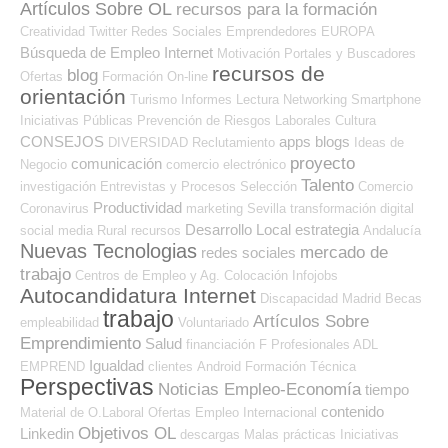
Artículos Sobre OL
recursos para la formación
Creatividad
Twitter
Redes Sociales Emprendedores
EUROPA
Búsqueda de Empleo Internet
Motivación
Portales y Buscadores
recursos de
blog
Ofertas
Formación On-line
orientación
Turismo
Informes
Lectura
Networking
Smartphone
Iniciativas Públicas
Prevención de Riesgos Laborales
Cultura
CONSEJOS
apps
blogs
DIVERSIDAD
Reclutamiento
Ideas de
proyecto
comunicación
Negocio
comercio electrónico
Talento
investigación
Entrevistas y Procesos Selección
Comercio
Productividad
Coronavirus
marketing
Sevilla
transformación digital
Desarrollo Local
estrategia
social media
Rural
recursos
Andalucía
Nuevas Tecnologias
mercado de
redes sociales
trabajo
Centros de Empleo y Ag. Colocación
Infojobs
Autocandidatura Internet
Discapacidad
Madrid
Becas
trabajo
Artículos Sobre
empleabilidad
Voluntariado
Emprendimiento
Salud
financiación
F Profesionales ADL
Igualdad
EMPREND
clientes
Android
Formación Técnica
Perspectivas
Noticias Empleo-Economía
tiempo
contenido
Material de O.Laboral
Ofertas Empleo Internacional
Objetivos OL
Linkedin
descargas
Malas prácticas
Iniciativas