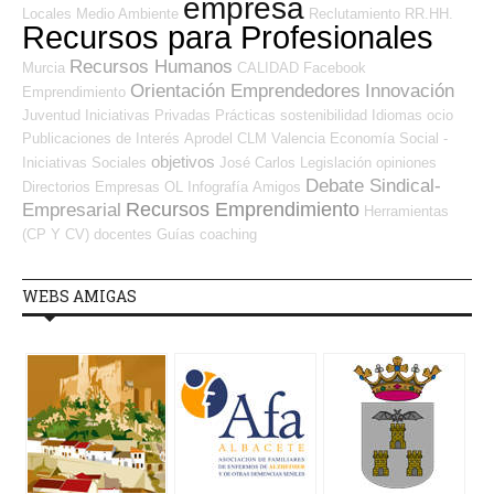
empresa
Locales
Medio Ambiente
Reclutamiento RR.HH.
Recursos para Profesionales
Recursos Humanos
Murcia
CALIDAD
Facebook
Orientación Emprendedores
Innovación
Emprendimiento
Juventud
Iniciativas Privadas
Prácticas
sostenibilidad
Idiomas
ocio
Publicaciones de Interés
Aprodel CLM
Valencia
Economía Social -
objetivos
Iniciativas Sociales
José Carlos
Legislación
opiniones
Debate Sindical-
Directorios Empresas OL
Infografía
Amigos
Recursos Emprendimiento
Empresarial
Herramientas
(CP Y CV)
docentes
Guías
coaching
WEBS AMIGAS