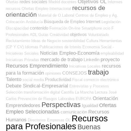
Objetivos OL
redes sociales
Ofertas
Madrid
docentes
Informes
recursos de
recursos
Ofertas Empleo Internacional
orientación
Material de O.Laboral
Centros de Empleo y Ag.
Búsqueda de Empleo Internet
Colocación
Andalucía
Legislación
contenido
Discapacidad
Formación On-line
Smartphone
ocio
F
objetivos
Profesionales ADL
Guías
Creatividad
Voluntariado
Reclutamiento
Ideas de Negocio
sostenibilidad
Cultura
Herramientas
(CP Y CV)
Idiomas
Publicaciones de Interés
Economía Social -
Noticias Empleo-Economía
Iniciativas Sociales
empleabilidad
mercado de trabajo
proyecto
Linkedin
Iniciativas Privadas
Recursos Emprendimiento
recursos
Iniciativas Locales
trabajo
para la formación
CONSEJOS
opiniones
Talento
Productividad
social media
Fiscal
comercio electrónico
Debate Sindical-Empresarial
Entrevistas y Procesos
Selección
transformación digital
Castilla La Mancha
Lectura
José
Orientación
Carlos
Prevención de Riesgos Laborales
EUROPA
Perspectivas
Ofertas
Emprendedores
Igualdad
Empleo Seleccionadas
Recursos
comunicación
Recursos
Humanos
Directorios Empresas OL
para Profesionales
Buenas