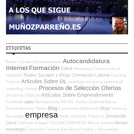
ETIQUETAS
Autocandidatura
Redes Sociales Emprendedores
Internet
Formación
Salud
Networking
Comercio
Rural
Redes Sociales y Blogs Orientación Laboral
Infografía
coaching
Artículos Sobre OL
Turismo
investigación
marca profesional
Procesos de Selección Ofertas
marketing
clientes
Artículos Sobre Emprendimiento
Iniciativas Públicas
apps
Facebook
Reclutamiento RR.HH.
Sevilla
Juventud
Becas
blog
blogs
Emprendimiento
Twitter
Coronavirus
Motivación
Valencia
empresa
Desarrollo
descargas
Medio Ambiente
Prácticas
Local
tiempo
Start-ups
Amigos
CALIDAD
EMPREND
Murcia
Android
estrategia
Formación Técnica
Barcelona
Portales y Buscadores