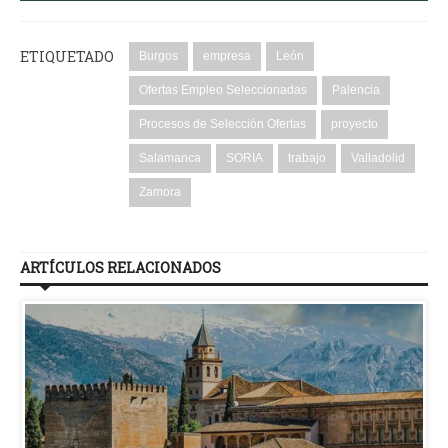
ETIQUETADO
Burgos
empresa
León
Ofertas Empleo Seleccionadas
Palencia
Procesos de Selección Ofertas
proyecto
Salamanca
SORIA
trabajo
Valladolid
Zamora
ARTÍCULOS RELACIONADOS