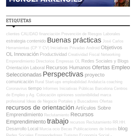
ETIQUETAS
clientes
CALIDAD
financiación
Prevención de Riesgos Laborales
Buenas prácticas
estrategia
contenido
José Carlos
Objetivos
Herramientas (CP Y CV)
Iniciativas Privadas
Android
OL
Innovación
Productividad
Creatividad
Fiscal
Networking
Redes Sociales y Blogs
Emprendimiento
Directorios Empresas OL
Ofertas Empleo
Recursos Humanos
Orientación Laboral
Perspectivas
Seleccionadas
proyecto
comunicación
Rural
Start-ups
empleabilidad
Andalucía
coaching
tiempo
Coronavirus
Informes
Iniciativas Públicas
Barcelona
Centros
de Empleo y Ag. Colocación
opiniones
sostenibilidad
marca
profesional
Ideas de Negocio
Portales y Buscadores Ofertas
recursos de orientación
Artículos Sobre
Recursos
Emprendimiento
Reclutamiento
trabajo
Emprendimiento
recursos
Reclutamiento RR.HH.
blog
Desarrollo Local
Murcia
ocio
Becas
Publicaciones de Interés
Redes Sociales Emprendedores
Turismo
Economía Social -