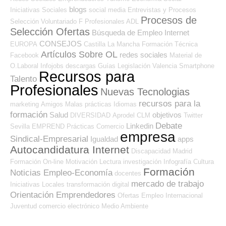
blogs
Iniciativas Sociales
social media
Entrevistas y Procesos
Procesos de
Selección
Voluntariado
F Profesionales ADL
Selección Ofertas
Búsqueda de Empleo Internet
CONSEJOS
EUROPA
Castilla La Mancha
Formación Técnica
Artículos Sobre OL
redes sociales
Facebook
Material de
O.Laboral
Infojobs
descargas
Guías
Legislación
Valencia
Smartphone
Recursos para
Talento
Profesionales
Nuevas Tecnologias
recursos para la
marketing
Amigos
Malas prácticas
Idiomas
formación
Salud
objetivos
DIVERSIDAD
Aprodel CLM
Twitter
Debate
Linkedin
Sevilla
EMPREND
Prácticas
Comercio
empresa
Sindical-Empresarial
Igualdad
apps
Autocandidatura Internet
Discapacidad
Madrid
Formación On-line
Motivación
Lectura
investigación
Infografía
Cultura
Formación
Noticias Empleo-Economía
docentes
mercado de trabajo
Iniciativas Locales
transformación digital
Orientación Emprendedores
Ofertas Empleo Internacional
Juventud
comercio electrónico
Medio Ambiente