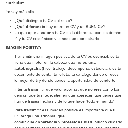
curriculum.
Yo voy más allá…
¿Qué distingue tu CV del resto?
¿Qué
diferencia
hay entre un CV y un BUEN CV?
Lo que aporta
valor
a tu CV es la diferencia con los demás:
tú y tu CV sois únicos y tienes que demostrarlo.
IMAGEN POSITIVA
Transmitir una imagen positiva de tu CV es esencial, se te
tiene que meter en la cabeza que
no es una
autobiografía
(hice, trabajé, desempeñé, estudié…), es tu
documento de venta, tu folleto, tu catálogo donde ofreces
lo mejor de ti y donde tienes la oportunidad de venderte.
Intenta transmitir qué valor aportas, que no eres como los
demás, que tus
logros
tienen que aparecer, que tienes que
huir de frases hechas y de lo que hace “todo el mundo”.
Para transmitir esa imagen positiva es importante que tu
CV tenga una armonía, que
comunique
coherencia
y
profesionalidad
. Mucho cuidado
con el formato cargado de distintos tipos de letra, negritas,