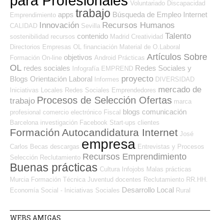
para Profesionales
Voluntariado
Discapacidad
trabajo
apps
Búsqueda de Empleo Internet
Emprendimiento
Innovación
Recursos Humanos
CALIDAD
Sevilla
Talento
contenido
sostenibilidad
recursos
Madrid
Creatividad
Directorios Empresas OL
financiación
Material de O.Laboral
Artículos Sobre
objetivos
Formación On-line
Android
Prácticas
OL
redes sociales
Redes Sociales y
Infografía
EMPREND
proyecto
Blogs Orientación Laboral
Informes
DIVERSIDAD
mercado de
Iniciativas Locales
Redes Sociales Emprendedores
Procesos de Selección Ofertas
trabajo
marca
blogs
comunicación
profesional
comercio electrónico
Fiscal
Barcelona
investigación
Facebook
Start-ups
clientes
Formación
Autocandidatura Internet
José
empresa
Carlos
Becas
descargas
Entrevistas y Procesos
Recursos Emprendimiento
Selección
Reclutamiento
Buenas prácticas
Cultura
Infojobs
Malas prácticas
Murcia
Formación Técnica
Juventud
docentes
Reclutamiento RR.HH.
Desarrollo Local
Economía Social - Iniciativas Sociales
Rural
WEBS AMIGAS