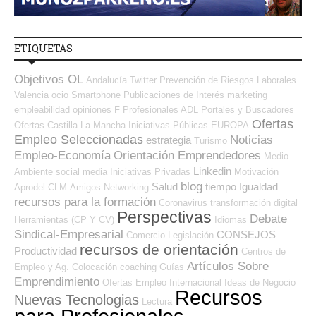
ETIQUETAS
Objetivos OL
Andalucía
Twitter
Prevención de Riesgos Laborales
Valencia
ocio
Smartphone
Publicaciones de Interés
marketing
empleabilidad
opiniones
F Profesionales ADL
Portales y Buscadores
Ofertas
Ofertas
Castilla La Mancha
Iniciativas Públicas
EUROPA
Empleo Seleccionadas
Noticias
estrategia
Turismo
Empleo-Economía
Orientación Emprendedores
Medio
Linkedin
Ambiente
social media
Iniciativas Privadas
Motivación
blog
Salud
tiempo
Igualdad
Aprodel CLM
Amigos
Networking
recursos para la formación
Coronavirus
transformación digital
Perspectivas
Debate
Herramientas (CP Y CV)
Idiomas
Sindical-Empresarial
CONSEJOS
Comercio
Legislación
recursos de orientación
Productividad
Centros de
Artículos Sobre
Empleo y Ag. Colocación
coaching
Guías
Emprendimiento
Ofertas Empleo Internacional
Ideas de Negocio
Recursos
Nuevas Tecnologias
Lectura