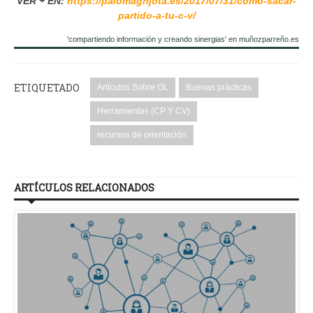
VER + EN:
https://palomagrijota.es/2017/07/31/como-sacar-
partido-a-tu-c-v/
'compartiendo información y creando sinergias' en muñozparreño.es
ETIQUETADO
Artículos Sobre OL
Buenas prácticas
Herramientas (CP Y CV)
recursos de orientación
ARTÍCULOS RELACIONADOS