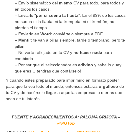
– Envío sistemático del
mismo
CV para todo, para todos y
en todos los casos.
– Enviarlo “
por
si
suena
la
flauta
”. En el 99% de los casos
no suena ni la flauta, ni la trompeta, ni el trombón, no
pierdas el tiempo.
– Enviarlo en
Word
: conviértelo siempre a PDF.
–
Mentir
: te van a pillar siempre, tarde o temprano, pero te
pillan.
– No verte reflejado en tu CV y
no
hacer
nada
para
cambiarlo.
– Pensar que el seleccionador es
adivino
y sabe lo guay
que eres…¡tendrás que contárselo!
Y cuando estés preparado para imprimirlo en formato póster
para que lo vea todo el mundo, entonces estarás
orgulloso
de
tu CV y de hacérselo llegar a aquellas empresas u ofertas que
sean de tu interés.
FUENTE Y AGRADECIMIENTOS A: PALOMA GRIJOTA –
@
PGTob