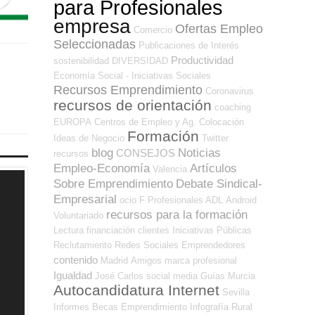
para Profesionales
empresa
Ofertas Empleo
Comercio
Seleccionadas
Publicaciones de Interés
Productividad
sostenibilidad
DIVERSIDAD
Economía Social - Iniciativas Sociales
Recursos Emprendimiento
Coronavirus
recursos de orientación
coaching
EUROPA
Centros de Empleo y Ag. Colocación
Formación
Ideas de Negocio
Twitter
blog
Noticias
CONSEJOS
recursos
Empleo-Economía
Artículos
Valencia
Sobre Emprendimiento
Debate Sindical-
Empresarial
ocio
F Profesionales ADL
Android
recursos para la formación
Voluntariado
Lectura
financiación
clientes
Iniciativas Públicas
Reclutamiento
Redes Sociales Emprendedores
contenido
Madrid
Amigos
marca profesional
Igualdad
José Carlos
social media
Guías
Murcia
Autocandidatura Internet
Sevilla
Informes
Becas
Emprendimiento
Infografía
Rural