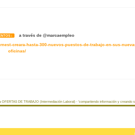
a través de @marcaempleo
ENTOS :
ernest-creara-hasta-300-nuevos-puestos-de-trabajo-en-sus-nueva
oficinas/
a OFERTAS DE TRABAJO (Intermediación Laboral) - 'compartiendo información y creando si