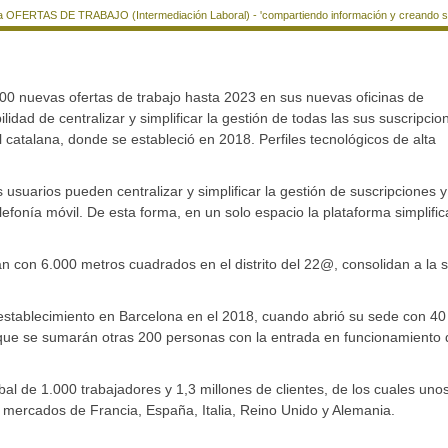
a OFERTAS DE TRABAJO (Intermediación Laboral) - 'compartiendo información y creando si
00 nuevas ofertas de trabajo hasta 2023 en sus nuevas oficinas de
lidad de centralizar y simplificar la gestión de todas las sus suscripcio
l catalana, donde se estableció en 2018. Perfiles tecnológicos de alta
usuarios pueden centralizar y simplificar la gestión de suscripciones y
elefonía móvil. De esta forma, en un solo espacio la plataforma simplific
an con 6.000 metros cuadrados en el distrito del 22@, consolidan a la 
establecimiento en Barcelona en el 2018, cuando abrió su sede con 40
s que se sumarán otras 200 personas con la entrada en funcionamiento 
l de 1.000 trabajadores y 1,3 millones de clientes, de los cuales uno
mercados de Francia, España, Italia, Reino Unido y Alemania.