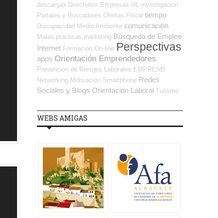
descargas
Directorios Empresas OL
investigación
tiempo
Portales y Buscadores Ofertas
Fiscal
comunicación
Discapacidad
Medio Ambiente
Búsqueda de Empleo
Malas prácticas
marketing
Perspectivas
Internet
Formación On-line
Orientación Emprendedores
apps
Prevención de Riesgos Laborales
EMPREND
Redes
Networking
Motivación
Smartphone
Sociales y Blogs Orientación Laboral
Turismo
WEBS AMIGAS