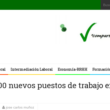
oral
Intermediación Laboral
Economía-RRHH
Formació
00 nuevos puestos de trabajo 
jose carlos muñoz