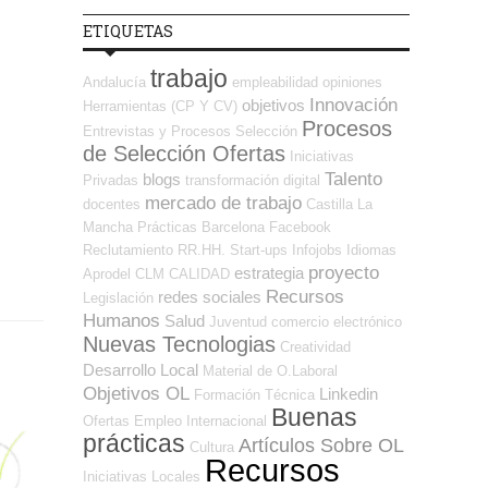
ETIQUETAS
trabajo
Andalucía
empleabilidad
opiniones
Innovación
objetivos
Herramientas (CP Y CV)
Procesos
Entrevistas y Procesos Selección
de Selección Ofertas
Iniciativas
Talento
blogs
Privadas
transformación digital
mercado de trabajo
docentes
Castilla La
Mancha
Prácticas
Barcelona
Facebook
Reclutamiento RR.HH.
Start-ups
Infojobs
Idiomas
proyecto
estrategia
Aprodel CLM
CALIDAD
Recursos
redes sociales
Legislación
Humanos
Salud
Juventud
comercio electrónico
Nuevas Tecnologias
Creatividad
Desarrollo Local
Material de O.Laboral
Objetivos OL
Linkedin
Formación Técnica
Buenas
Ofertas Empleo Internacional
prácticas
Artículos Sobre OL
Cultura
Recursos
Iniciativas Locales