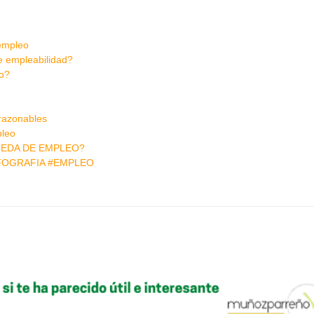
 empleo
e empleabilidad?
jo?
 razonables
pleo
UEDA DE EMPLEO?
NFOGRAFIA #EMPLEO