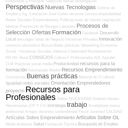
Entrevistas y Procesos Selección
Becas
investigación
Perspectivas
Nuevas Tecnologias
Centros de
Empleo y Ag. Colocación
José Carlos
recursos
Lectura
empleabilidad
Redes Sociales Emprendedores
Publicaciones de Interés
Legislación
Procesos de
Idiomas
Prevención de Riesgos Laborales
Formación
Selección Ofertas
Desarrollo
Facebook
Innovación
Local
descargas
Ideas de Negocio
Iniciativas Privadas
comercio electrónico
Murcia
Malas prácticas
Networking
Economía
Social - Iniciativas Sociales
Valencia
Creatividad
Reclutamiento
CONSEJOS
RR.HH.
Rural
Cultura
F Profesionales ADL
Aprodel
recursos para la
Productividad
CLM
Prácticas
social media
Recursos Emprendimiento
formación
Voluntariado
Madrid
Buenas prácticas
Coronavirus
Material de O.Laboral
Orientación Emprendedores
Igualdad
redes sociales
Recursos para
proyecto
Profesionales
Twitter
DIVERSIDAD
Android
clientes
trabajo
estrategia
Herramientas (CP Y CV)
Smartphone
marca
profesional
Amigos
docentes
sostenibilidad
Fiscal
Juventud
CALIDAD
Artículos Sobre OL
Artículos Sobre Emprendimiento
Salud
Búsqueda de Empleo
Medio Ambiente
Formación Técnica