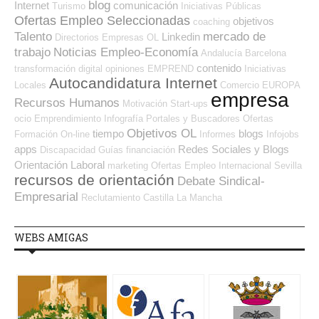
blog
Internet
comunicación
Turismo
Iniciativas Públicas
Ofertas Empleo Seleccionadas
objetivos
coaching
Talento
mercado de
Linkedin
Directorios Empresas OL
trabajo
Noticias Empleo-Economía
Andalucía
Barcelona
contenido
transformación digital
opiniones
EMPREND
Iniciativas
Autocandidatura Internet
Locales
Comercio
EUROPA
empresa
Recursos Humanos
Motivación
Start-ups
ocio
Emprendimiento
Infografía
Portales y Buscadores Ofertas
Objetivos OL
tiempo
blogs
Formación On-line
Informes
Infojobs
apps
Redes Sociales y Blogs
Discapacidad
Guías
financiación
Orientación Laboral
marketing
Ofertas Empleo Internacional
Sevilla
recursos de orientación
Debate Sindical-
Empresarial
Reclutamiento
Castilla La Mancha
WEBS AMIGAS