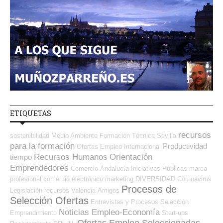
ETIQUETAS
recursos
sostenibilidad
Medio Ambiente
Formación Técnica
Sevilla
para la formación
Productividad
Ofertas Empleo Internacional
Recursos Humanos
Orientación
tiempo
Emprendedores
Comercio
Andalucía
Iniciativas Públicas
marca
profesional
comercio electrónico
marketing
DIVERSIDAD
Coronavirus
Procesos de
Legislación
recursos
Valencia
Amigos
Selección Ofertas
Entrevistas y Procesos Selección
Noticias Empleo-Economía
Emprendimiento
Start-ups
Ofertas Empleo Seleccionadas