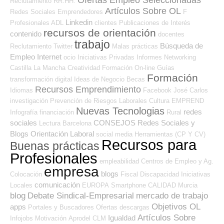
Reclutamiento RR.HH.
Artículos Sobre OL
Redes Sociales Emprendedores
F
Linkedin
Profesionales ADL
clientes
Publicaciones de Interés
recursos de orientación
contenido
docentes
trabajo
Búsqueda de
Reclutamiento
Twitter
Malas prácticas
Empleo Internet
ocio
Iniciativas Privadas
Informes
Networking
Castilla La Mancha
Creatividad
Formación On-line
Guías
Formación
transformación digital
Ideas de Negocio
Becas
Recursos Emprendimiento
Idiomas
Facebook
José Carlos
investigación
Prevención de Riesgos Laborales
Cultura
EMPREND
Nuevas Tecnologias
redes
Infografía
financiación
Rural
sociales
CONSEJOS
Redes Sociales y
Lectura
Barcelona
Blogs Orientación Laboral
social media
Herramientas (CP Y CV)
Recursos para
Buenas prácticas
Profesionales
empleabilidad
Centros de Empleo y Ag.
empresa
blogs
Colocación
Fiscal
Discapacidad
Iniciativas
comunicación
Locales
EUROPA
Smartphone
CALIDAD
Murcia
blog
Debate Sindical-Empresarial
mercado de trabajo
Objetivos OL
apps
Portales y Buscadores Ofertas
descargas
Artículos Sobre
Igualdad
Infojobs
Motivación
Aprodel CLM