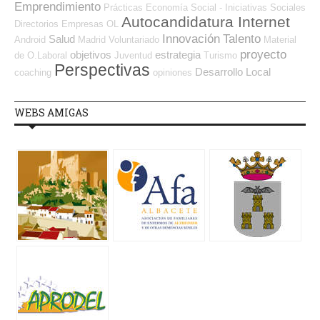
Emprendimiento
Prácticas
Economía Social - Iniciativas Sociales
Autocandidatura Internet
Directorios Empresas OL
Innovación
Talento
Salud
Android
Madrid
Voluntariado
Material
proyecto
objetivos
estrategia
de O.Laboral
Juventud
Turismo
Perspectivas
Desarrollo Local
coaching
opiniones
WEBS AMIGAS