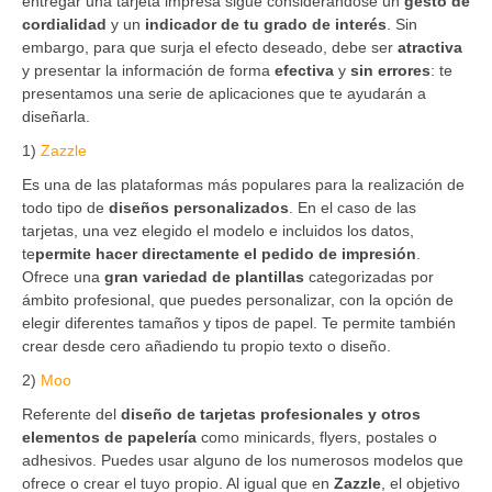
entregar una tarjeta impresa sigue considerándose un
gesto de
cordialidad
y un
indicador de tu grado de interés
. Sin
embargo, para que surja el efecto deseado, debe ser
atractiva
y presentar la información de forma
efectiva
y
sin errores
: te
presentamos una serie de aplicaciones que te ayudarán a
diseñarla.
1)
Zazzle
Es una de las plataformas más populares para la realización de
todo tipo de
diseños personalizados
. En el caso de las
tarjetas, una vez elegido el modelo e incluidos los datos,
te
permite hacer directamente el pedido de impresión
.
Ofrece una
gran variedad de plantillas
categorizadas por
ámbito profesional, que puedes personalizar, con la opción de
elegir diferentes tamaños y tipos de papel. Te permite también
crear desde cero añadiendo tu propio texto o diseño.
2)
Moo
Referente del
diseño de tarjetas profesionales y otros
elementos de papelería
como minicards, flyers, postales o
adhesivos. Puedes usar alguno de los numerosos modelos que
ofrece o crear el tuyo propio. Al igual que en
Zazzle
, el objetivo