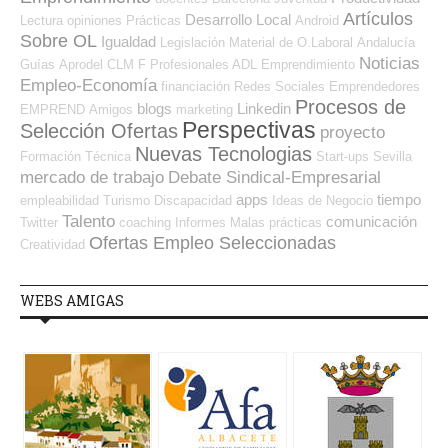
Artículos
Desarrollo Local
Lectura
opiniones
Prácticas
Android
Sobre OL
Igualdad
Legislación
Material de O.Laboral
Andalucía
Noticias
Guías
Aprodel CLM
F Profesionales ADL
Emprendimiento
Empleo-Economía
financiación
Redes Sociales Emprendedores
Procesos de
blogs
Linkedin
EMPREND
Amigos
marketing
Perspectivas
Selección Ofertas
proyecto
Nuevas Tecnologias
Formación Técnica
Start-ups
Sevilla
mercado de trabajo
Debate Sindical-Empresarial
apps
tiempo
empleabilidad
Turismo
Discapacidad
Ideas de Negocio
Talento
comunicación
Twitter
coaching
Informes
Malas prácticas
Ofertas Empleo Seleccionadas
Creatividad
WEBS AMIGAS