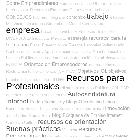
Sobre Emprendimiento
Formación On-line
Ofertas Empleo
Internacional
Directorios Empresas OL
sostenibilidad
ocio
trabajo
CONSEJOS
contenido
Idiomas
Infografía
Infojobs
Motivación
descargas
Smartphone
Madrid
Coronavirus
empresa
Becas
Entrevistas y Procesos Selección
recursos para la
estrategia
DIVERSIDAD
Iniciativas Privadas
formación
Fiscal
Prevención de Riesgos Laborales
Voluntariado
Centros de Empleo y Ag. Colocación
Castilla La Mancha
Iniciativas
Locales
Publicaciones de Interés
transformación digital
Networking
Orientación Emprendedores
EUROPA
marca profesional
Objetivos OL
objetivos
Reclutamiento
Herramientas (CP Y CV)
Recursos para
Facebook
Reclutamiento RR.HH.
Profesionales
clientes
Iniciativas Públicas
CALIDAD
Autocandidatura
comercio electrónico
social media
Internet
Redes Sociales y Blogs Orientación Laboral
Innovación
Salud
Economía Social - Iniciativas Sociales
recursos
blog
Búsqueda de Empleo Internet
José Carlos
Murcia
Rural
recursos de orientación
Comercio
Cultura
Buenas prácticas
Recursos
Valencia
Emprendimiento
Productividad
docentes
Barcelona
Juventud