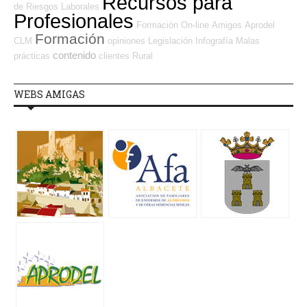
Recursos para
de Riesgos Laborales
Profesionales
Formación On-line
Amigos
Aprodel
Formación
CLM
opiniones
Legislación
Infografía
Malas
contenido
prácticas
clientes
Rural
WEBS AMIGAS