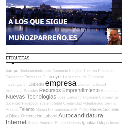
ETIQUETAS
tiempo
Reclutamiento
ocio
Comercio
Infojobs
Turismo
Prácticas
proyecto
Directorios Empresas OL
Material de O.Laboral
empresa
Linkedin
investigación
Economía Social -
Recursos Emprendimiento
Iniciativas Sociales
Barcelona
Nuevas Tecnologias
José Carlos
financiación
Coronavirus
docentes
Facebook
sostenibilidad
Creatividad
Voluntariado
Sevilla
Talento
Redes Sociales
Android
Murcia
Herramientas (CP Y CV)
Autocandidatura
y Blogs Orientación Laboral
Internet
Igualdad
blogs
Redes Sociales Emprendedores
Ideas