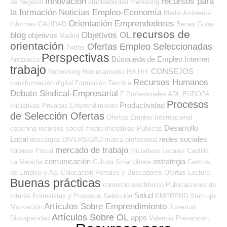
Innovación
recursos para
de Negocio
empleabilidad
marketing
la formación
Noticias Empleo-Economía
Medio Ambiente
Orientación Emprendedores
Informes
CALIDAD
Becas
Guías
recursos de
blog
Objetivos OL
objetivos
Madrid
orientación
Ofertas Empleo Seleccionadas
Twitter
Perspectivas
Búsqueda de Empleo Internet
Andalucía
trabajo
CONSEJOS
Networking
Reclutamiento RR.HH.
Recursos Humanos
transformación digital
Formación Técnica
Debate Sindical-Empresarial
F Profesionales ADL
EUROPA
Procesos
Productividad
Iniciativas Privadas
Emprendimiento
de Selección Ofertas
Ofertas Empleo Internacional
Desarrollo
coaching
recursos
social media
Iniciativas Públicas
Local
redes sociales
descargas
DIVERSIDAD
marca profesional
mercado de trabajo
Idiomas
Fiscal
Iniciativas Locales
Castilla
comunicación
estrategia
La Mancha
Cultura
Smartphone
Centros
de Empleo y Ag. Colocación
Portales y Buscadores Ofertas
Lectura
Buenas prácticas
comercio electrónico
Publicaciones de
Salud
Interés
Entrevistas y Procesos Selección
EMPREND
Start-ups
Artículos Sobre Emprendimiento
Motivación
Juventud
Artículos Sobre OL
apps
Discapacidad
Valencia
Prevención