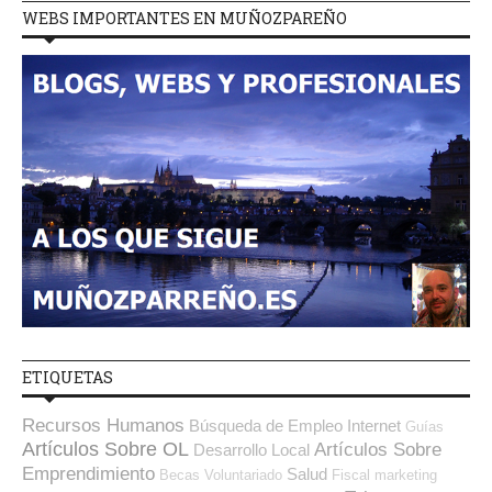
WEBS IMPORTANTES EN MUÑOZPAREÑO
ETIQUETAS
Recursos Humanos
Búsqueda de Empleo Internet
Guías
Artículos Sobre OL
Artículos Sobre
Desarrollo Local
Emprendimiento
Salud
Becas
Voluntariado
Fiscal
marketing