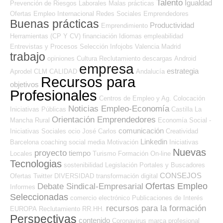
Talento
Igualdad
Prevención de Riesgos Laborales
Malas prácticas
Ofertas Empleo Internacional
Redes Sociales Emprendedores
Buenas prácticas
Productividad
Emprendimiento
Herramientas (CP Y CV)
financiación
Idiomas
empleabilidad
Entrevistas y Procesos Selección
Infojobs
Valencia
Madrid
trabajo
opiniones
Cultura
Reclutamiento
descargas
Android
empresa
estrategia
Aprodel CLM
CALIDAD
Andalucía
Recursos para
objetivos
Profesionales
Centros de Empleo y Ag. Colocación
Noticias Empleo-Economía
Iniciativas Públicas
Castilla La
Orientación Emprendedores
Mancha
Rural
Economía Social -
comunicación
Iniciativas Sociales
ocio
José Carlos
Creatividad
Linkedin
Barcelona
coaching
social media
Motivación
Iniciativas
Nuevas
proyecto
tiempo
Locales
Turismo
Formación On-line
Tecnologias
sostenibilidad
Legislación
Portales y Buscadores
CONSEJOS
Ofertas
Twitter
DIVERSIDAD
transformación digital
Ofertas Empleo
Debate Sindical-Empresarial
Informes
Seleccionadas
comercio electrónico
Publicaciones de Interés
recursos para la formación
EUROPA
Reclutamiento RR.HH.
Perspectivas
contenido
Coronavirus
marca profesional