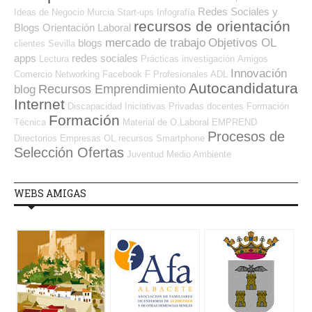
Redes Sociales y
Ideas de Negocio
Murcia
Start-ups
Infografía
recursos de orientación
Blogs Orientación Laboral
mercado de trabajo
Objetivos OL
blogs
clientes
Sevilla
apps
redes sociales
Lectura
Prácticas
investigación
Amigos
Innovación
Comercio
Networking
Facebook
F Profesionales ADL
Autocandidatura
Recursos Emprendimiento
blog
Internet
Discapacidad
Iniciativas Privadas
docentes
Formación
Formación
Técnica
Material de O.Laboral
EMPREND
Procesos de
Directorios Empresas OL
recursos
Smartphone
Selección Ofertas
Juventud
Medio Ambiente
WEBS AMIGAS