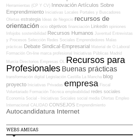
Innovación
Artículos Sobre
Herramientas (CP Y CV)
Emprendimiento
Iniciativas Locales
Portales y Buscadores
recursos de
estrategia
Ofertas
Ideas de Negocio
orientación
objetivos
Linkedin
ocio
financiación
opiniones
Recursos Humanos
Infojobs
sostenibilidad
Juventud
Entrevistas
y Procesos Selección
Redes Sociales Emprendedores
Malas
Debate Sindical-Empresarial
prácticas
Material de O.Laboral
Formación On-line
marca profesional
Iniciativas Públicas
Madrid
Recursos para
Murcia
Directorios Empresas OL
Profesionales
Buenas prácticas
blog
transformación digital
Legislación
Castilla La Mancha
empresa
proyecto
Iniciativas Privadas
Fiscal
redes sociales
Voluntariado
Formación Técnica
empleabilidad
Economía Social - Iniciativas Sociales
social media
Ofertas Empleo
CONSEJOS
Internacional
CALIDAD
Emprendimiento
Autocandidatura Internet
WEBS AMIGAS