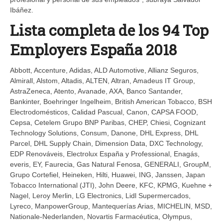
Ibáñez.
Lista completa de los 94 Top
Employers España 2018
Abbott, Accenture, Adidas, ALD Automotive, Allianz Seguros,
Almirall, Alstom, Altadis, ALTEN, Altran, Amadeus IT Group,
AstraZeneca, Atento, Avanade, AXA, Banco Santander,
Bankinter, Boehringer Ingelheim, British American Tobacco, BSH
Electrodomésticos, Calidad Pascual, Canon, CAPSA FOOD,
Cepsa, Cetelem Grupo BNP Paribas, CHEP, Chiesi, Cognizant
Technology Solutions, Consum, Danone, DHL Express, DHL
Parcel, DHL Supply Chain, Dimension Data, DXC Technology,
EDP Renováveis, Electrolux España y Professional, Enagás,
everis, EY, Faurecia, Gas Natural Fenosa, GENERALI, GroupM,
Grupo Cortefiel, Heineken, Hilti, Huawei, ING, Janssen, Japan
Tobacco International (JTI), John Deere, KFC, KPMG, Kuehne +
Nagel, Leroy Merlin, LG Electronics, Lidl Supermercados,
Lyreco, ManpowerGroup, Mantequerías Arias, MICHELIN, MSD,
Nationale-Nederlanden, Novartis Farmacéutica, Olympus,