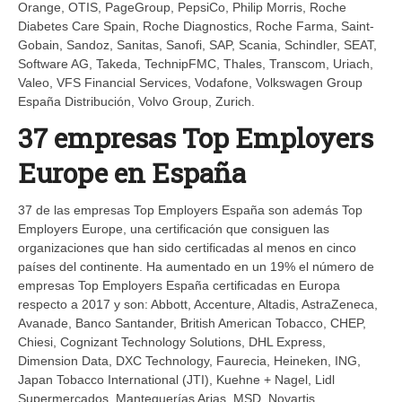
Orange, OTIS, PageGroup, PepsiCo, Philip Morris, Roche
Diabetes Care Spain, Roche Diagnostics, Roche Farma, Saint-
Gobain, Sandoz, Sanitas, Sanofi, SAP, Scania, Schindler, SEAT,
Software AG, Takeda, TechnipFMC, Thales, Transcom, Uriach,
Valeo, VFS Financial Services, Vodafone, Volkswagen Group
España Distribución, Volvo Group, Zurich.
37 empresas Top Employers
Europe en España
37 de las empresas Top Employers España son además Top
Employers Europe, una certificación que consiguen las
organizaciones que han sido certificadas al menos en cinco
países del continente. Ha aumentado en un 19% el número de
empresas Top Employers España certificadas en Europa
respecto a 2017 y son: Abbott, Accenture, Altadis, AstraZeneca,
Avanade, Banco Santander, British American Tobacco, CHEP,
Chiesi, Cognizant Technology Solutions, DHL Express,
Dimension Data, DXC Technology, Faurecia, Heineken, ING,
Japan Tobacco International (JTI), Kuehne + Nagel, Lidl
Supermercados, Mantequerías Arias, MSD, Novartis