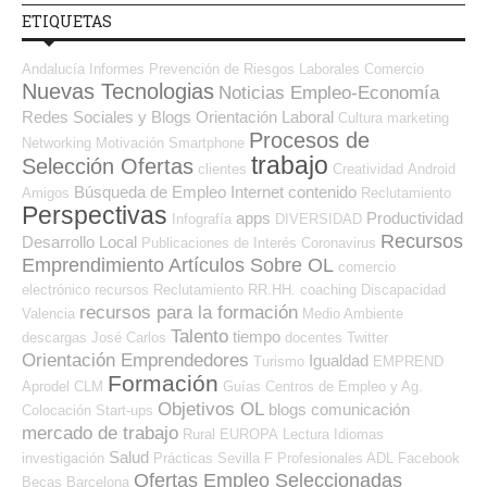
ETIQUETAS
Andalucía
Informes
Prevención de Riesgos Laborales
Comercio
Nuevas Tecnologias
Noticias Empleo-Economía
Redes Sociales y Blogs Orientación Laboral
Cultura
marketing
Procesos de
Networking
Motivación
Smartphone
trabajo
Selección Ofertas
clientes
Creatividad
Android
Búsqueda de Empleo Internet
contenido
Amigos
Reclutamiento
Perspectivas
apps
Productividad
Infografía
DIVERSIDAD
Recursos
Desarrollo Local
Publicaciones de Interés
Coronavirus
Emprendimiento
Artículos Sobre OL
comercio
electrónico
recursos
Reclutamiento RR.HH.
coaching
Discapacidad
recursos para la formación
Valencia
Medio Ambiente
Talento
tiempo
descargas
José Carlos
docentes
Twitter
Orientación Emprendedores
Igualdad
Turismo
EMPREND
Formación
Aprodel CLM
Guías
Centros de Empleo y Ag.
Objetivos OL
blogs
comunicación
Colocación
Start-ups
mercado de trabajo
Rural
EUROPA
Lectura
Idiomas
Salud
investigación
Prácticas
Sevilla
F Profesionales ADL
Facebook
Ofertas Empleo Seleccionadas
Becas
Barcelona