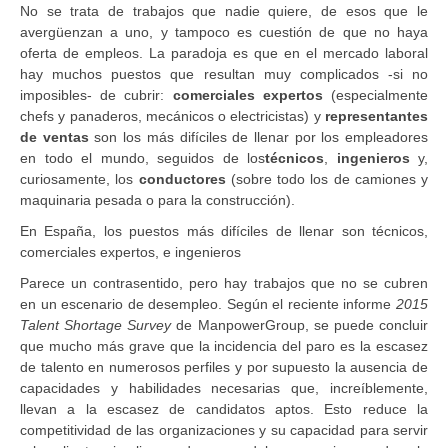
No se trata de trabajos que nadie quiere, de esos que le
avergüenzan a uno, y tampoco es cuestión de que no haya
oferta de empleos. La paradoja es que en el mercado laboral
hay muchos puestos que resultan muy complicados -si no
imposibles- de cubrir:
comerciales expertos
(especialmente
chefs y panaderos, mecánicos o electricistas) y
representantes
de ventas
son los más difíciles de llenar por los empleadores
en todo el mundo, seguidos de los
técnicos
,
ingenieros
y,
curiosamente, los
conductores
(sobre todo los de camiones y
maquinaria pesada o para la construcción).
En España, los puestos más difíciles de llenar son técnicos,
comerciales expertos, e ingenieros
Parece un contrasentido, pero hay trabajos que no se cubren
en un escenario de desempleo. Según el reciente informe
2015
Talent Shortage Survey
de ManpowerGroup, se puede concluir
que mucho más grave que la incidencia del paro es la escasez
de talento en numerosos perfiles y por supuesto la ausencia de
capacidades y habilidades necesarias que, increíblemente,
llevan a la escasez de candidatos aptos. Esto reduce la
competitividad de las organizaciones y su capacidad para servir