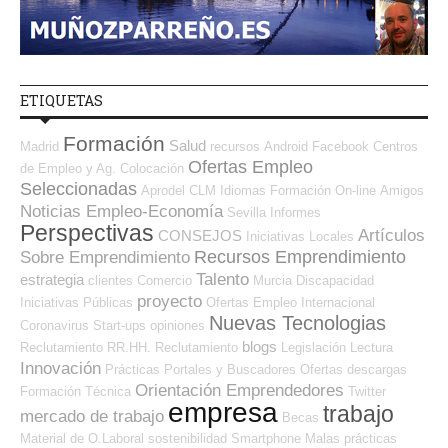
ETIQUETAS
Formación
Salud
Madrid
recursos
Android
Facebook
Centros
Ofertas Empleo
de Empleo y Ag. Colocación
Seleccionadas
Aprodel CLM
Idiomas
Formación On-line
Amigos
Noticias Empleo-Economía
Sevilla
Informes
Perspectivas
Artículos
CONSEJOS
Iniciativas Locales
Recursos Emprendimiento
Sobre Emprendimiento
Talento
estrategia
clientes
Comercio
Murcia
Discapacidad
proyecto
Iniciativas Públicas
Ofertas Empleo Internacional
Nuevas Tecnologias
Coronavirus
Start-ups
opiniones
blogs
Reclutamiento RR.HH.
Reclutamiento
Legislación
Lectura
Innovación
Prácticas
Portales y Buscadores Ofertas
descargas
Orientación Emprendedores
Formación Técnica
Twitter
empresa
trabajo
mercado de trabajo
Becas
Material de O.Laboral
sostenibilidad
Smartphone
Malas prácticas