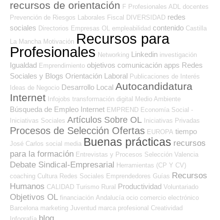
recursos de orientación
F Profesionales ADL
docentes
redes
Prevención de Riesgos Laborales
Fiscal
DIVERSIDAD
sociales
contenido
Directorios Empresas OL
empleabilidad
Castilla
Recursos para
La Mancha
Motivación
Profesionales
Linkedin
Networking
investigación
Igualdad
objetivos
comunicación
apps
Redes
Emprendimiento
Sociales y Blogs Orientación Laboral
Publicaciones de Interés
Autocandidatura
Desarrollo Local
Ideas de Negocio
Internet
Infojobs
transformación digital
Medio Ambiente
Búsqueda de Empleo Internet
EMPREND
Economía Social -
Artículos Sobre OL
Iniciativas Sociales
Iniciativas Privadas
Procesos de Selección Ofertas
tiempo
EUROPA
Buenas prácticas
recursos
José Carlos
social media
para la formación
Entrevistas y Procesos Selección
Valencia
Debate Sindical-Empresarial
Herramientas (CP Y CV)
Recursos
coaching
Cultura
Redes Sociales Emprendedores
Guías
Humanos
Productividad
CALIDAD
Turismo
Rural
Voluntariado
Objetivos OL
financiación
Andalucía
ocio
comercio electrónico
Barcelona
marketing
Juventud
marca profesional
Creatividad
blog
Infografía