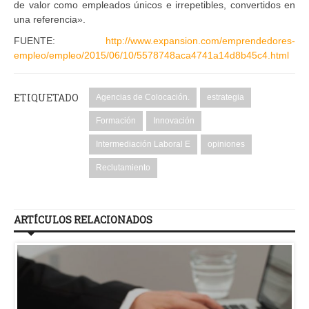
de valor como empleados únicos e irrepetibles, convertidos en
una referencia».
FUENTE:
http://www.expansion.com/emprendedores-
empleo/empleo/2015/06/10/5578748aca4741a14d8b45c4.html
ETIQUETADO
Agencias de Colocación.
estrategia
Formación
Innovación
Intermediación Laboral E
opiniones
Reclutamiento
ARTÍCULOS RELACIONADOS