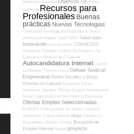
Objetivos OL
Selección
Juventud
Malas
Recursos para
prácticas
Profesionales
Buenas
prácticas
Nuevas Tecnologias
Creatividad
investigación
financiación
marca
Salud
apps
profesional
Infojobs
José Carlos
Innovación
CONSEJOS
ocio
docentes
Iniciativas Privadas
Centros de Empleo y Ag.
Colocación
Material de O.Laboral
Autocandidatura Internet
Castilla
Debate Sindical-
La Mancha
Turismo
Fiscal
Empresarial
Redes Sociales y Blogs
Orientación Laboral
Economía Social -
Iniciativas Sociales
Ofertas Empleo Internacional
Guías
Legislación
Lectura
Valencia
Barcelona
Ofertas Empleo Seleccionadas
EUROPA
Publicaciones de Interés
comercio
blogs
electrónico
Cultura
Idiomas
Portales y
Búsqueda de
Buscadores Ofertas
clientes
proyecto
Empleo Internet
Madrid