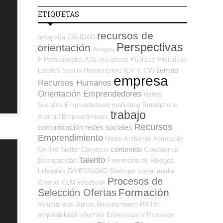
ETIQUETAS
recursos de
Infografía
CALIDAD
Perspectivas
orientación
Amigos
F Profesionales ADL
Iniciativas Públicas
Iniciativas
tiempo
Locales
Sevilla
Herramientas (CP Y CV)
empresa
Recursos Humanos
Orientación Emprendedores
Redes
Sociales Emprendedores
marketing
Smartphone
trabajo
Android
Emprendimiento
Recursos
comunicación
redes sociales
Emprendimiento
Medio Ambiente
Formación
contenido
On-line
Twitter
Comercio
Coronavirus
Talento
Discapacidad
Prevención de Riesgos
Laborales
DIVERSIDAD
Start-ups
social media
Procesos de
Aprodel CLM
Facebook
Formación
Selección Ofertas
Voluntariado
Murcia
Reclutamiento RR.HH.
empleabilidad
Informes
Entrevistas y Procesos