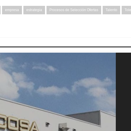
empresa
estrategia
Procesos de Selección Ofertas
Talento
Tol