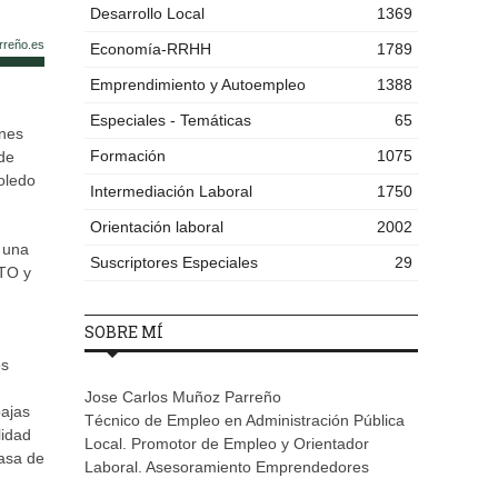
Desarrollo Local
1369
rreño.es
Economía-RRHH
1789
Emprendimiento y Autoempleo
1388
Especiales - Temáticas
65
ones
Formación
1075
de
oledo
Intermediación Laboral
1750
Orientación laboral
2002
 una
Suscriptores Especiales
29
ETO y
SOBRE MÍ
os
Jose Carlos Muñoz Parreño
bajas
Técnico de Empleo en Administración Pública
lidad
Local. Promotor de Empleo y Orientador
tasa de
Laboral. Asesoramiento Emprendedores