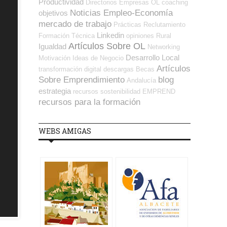
Productividad
Directorios Empresas OL
coaching
Noticias Empleo-Economía
objetivos
mercado de trabajo
Prácticas
Reclutamiento
Linkedin
Formación Técnica
opiniones
Rural
Artículos Sobre OL
Igualdad
Networking
Desarrollo Local
Motivación
Ideas de Negocio
Artículos
transformación digital
descargas
Becas
Sobre Emprendimiento
blog
Andalucía
estrategia
recursos
sostenibilidad
EMPREND
recursos para la formación
WEBS AMIGAS