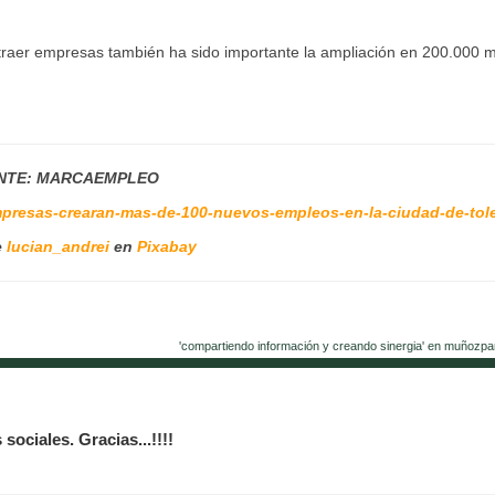
raer empresas también ha sido importante la ampliación en 200.000 
NTE: MARCAEMPLEO
mpresas-crearan-mas-de-100-nuevos-empleos-en-la-ciudad-de-tol
e
lucian_andrei
en
Pixabay
'compartiendo información y creando sinergia' en muñozpa
sociales. Gracias...!!!!