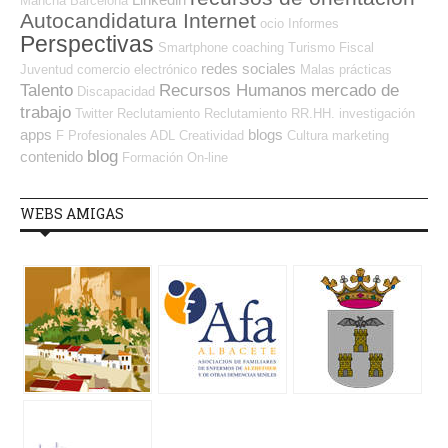
Mancha
Barcelona
Autocandidatura Internet
ocio
Informes
Perspectivas
Smartphone
coaching
Turismo
Fiscal
redes sociales
Juventud
comercio electrónico
Malas prácticas
Talento
Recursos Humanos
mercado de
Discapacidad
trabajo
Twitter
Reclutamiento
Reclutamiento RR.HH.
investigación
apps
blogs
F Profesionales ADL
Creatividad
Cultura
marketing
blog
contenido
Formación On-line
WEBS AMIGAS