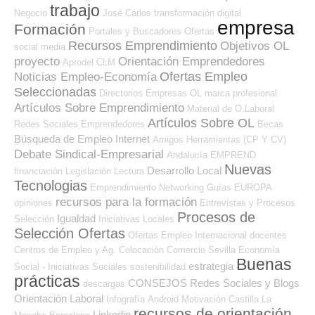
trabajo
Negocio
José Carlos
transformación digital
empresa
Formación
Portales y Buscadores Ofertas
Recursos Emprendimiento
Objetivos OL
social media
proyecto
Orientación Emprendedores
Aprodel CLM
Ofertas Empleo
Noticias Empleo-Economía
Seleccionadas
Directorios Empresas OL
marca profesional
Artículos Sobre Emprendimiento
Material de O.Laboral
Artículos Sobre OL
Redes Sociales Emprendedores
Becas
Búsqueda de Empleo Internet
Amigos
Herramientas (CP Y CV)
Debate Sindical-Empresarial
Andalucía
EMPREND
Nuevas
Desarrollo Local
financiación
Legislación
Lectura
Tecnologias
Emprendimiento
Networking
Guías
EUROPA
recursos para la formación
opiniones
Entrevistas y Procesos
Procesos de
Igualdad
Selección
Iniciativas Locales
Selección Ofertas
Ofertas Empleo Internacional
docentes
Centros de Empleo y Ag. Colocación
Comercio
Sevilla
Economía
Buenas
estrategia
Social - Iniciativas Sociales
sostenibilidad
prácticas
CONSEJOS
Redes Sociales y Blogs
descargas
Orientación Laboral
Infografía
Android
Motivación
Castilla La
recursos de orientación
Linkedin