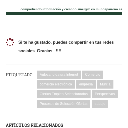
'compartiendo información y creando sinergia' en muñozparreño.es
Si te ha gustado, puedes compartir en tus redes
sociales. Gracias...!!!!
ETIQUETADO
Autocandidatura Internet
Comercio
comercio electrónico
empresa
Murcia
Ofertas Empleo Seleccionadas
Perspectivas
Procesos de Selección Ofertas
trabajo
ARTÍCULOS RELACIONADOS