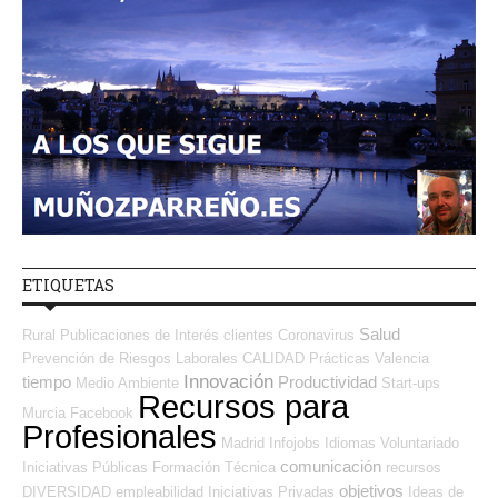
ETIQUETAS
Salud
Rural
Publicaciones de Interés
clientes
Coronavirus
Prevención de Riesgos Laborales
CALIDAD
Prácticas
Valencia
Innovación
tiempo
Productividad
Medio Ambiente
Start-ups
Recursos para
Murcia
Facebook
Profesionales
Madrid
Infojobs
Idiomas
Voluntariado
comunicación
Iniciativas Públicas
Formación Técnica
recursos
objetivos
DIVERSIDAD
empleabilidad
Iniciativas Privadas
Ideas de