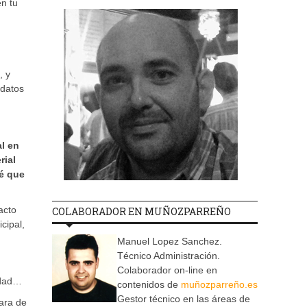
n tu
, y
 datos
al en
rial
vé que
acto
COLABORADOR EN MUÑOZPARREÑO
cipal,
Manuel Lopez Sanchez.
Técnico Administración.
Colaborador on-line en
cidad…
contenidos de
muñozparreño.es
Gestor técnico en las áreas de
Vara de