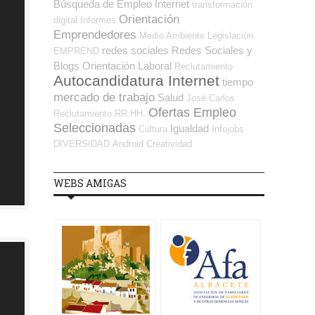
Búsqueda de Empleo Internet
transformación
Orientación
digital
Informes
Emprendedores
Medio Ambiente
Legislación
redes sociales
Redes Sociales y
EMPREND
Blogs Orientación Laboral
Reclutamiento
Autocandidatura Internet
tiempo
mercado de trabajo
Salud
José Carlos
Ofertas Empleo
Reclutamiento RR.HH.
Seleccionadas
Igualdad
Cultura
Infojobs
DIVERSIDAD
Android
Creatividad
WEBS AMIGAS