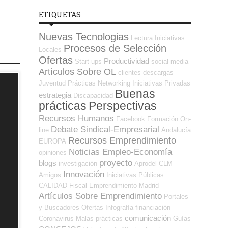
ETIQUETAS
Nuevas Tecnologias
Lectura
Iniciativas
Procesos de Selección
Locales
Ofertas
Productividad
Start-ups
social media
Artículos Sobre OL
clientes
descargas
Juventud
Prácticas
Networking
Iniciativas Privadas
Buenas
estrategia
Discapacidad
prácticas
Perspectivas
Recursos Humanos
Facebook
Formación On-
Debate Sindical-Empresarial
line
Andalucía
Recursos Emprendimiento
EUROPA
Noticias Empleo-Economía
opiniones
proyecto
blogs
investigación
Aprodel CLM
Innovación
Amigos
Iniciativas Públicas
CALIDAD
Fiscal
Emprendimiento
Madrid
Artículos Sobre Emprendimiento
Portales
y Buscadores Ofertas
Infografía
financiación
comunicación
Coronavirus
Malas prácticas
Guías