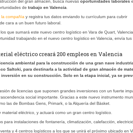
nstrucción del gran almacén, busca nuevas
oportunidades laborales
e
ortunidades de
trabajo en Valencia
.
 la compañía
y registra tus datos enviando tu currículum para cubrir
e cara a un buen futuro laboral.
los que sumará este nuevo centro logístico en Vara de Quart, Valencia
tunidad trabajando en el nuevo centro logístico en Valencia, envía tus
erial eléctrico creará 200 empleos en Valencia
licencia ambiental para la construcción de una gran nave industri
co Saltoki, para destinarla a la actividad de gran almacén de mate
n inversión en su construcción. Solo en la etapa inicial, ya se pre
cesión de licencias que suponen grandes inversiones con un fuerte imp
rascendencia social importante. Gracias a este nuevo instrumento muni
mo las de Bombas Gens, Primark, o la Alquería del Bàsket.
y material eléctrico, y actuará como un gran centro logístico.
 para instalaciones de fontanería, climatización, calefacción, electri
enta y 4 centros logísticos a los que se unirá el próximo ubicado en 