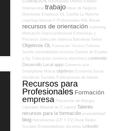
CONSEJOS
Voluntariado
Ofertas Empleo
trabajo
Internacional
Ideas de Negocio
Directorios Empresas OL
Castilla La Mancha
coaching
Idiomas
F Profesionales ADL
Becas
recursos de orientación
marketing
Motivación
marca profesional
Entrevistas y
Procesos Selección
Valencia
Barcelona
Twitter
Objetivos OL
Formación Técnica
Turismo
Sevilla
sostenibilidad
recursos
Centros de Empleo
contenido
y Ag. Colocación
comercio electrónico
Desarrollo Local
apps
Comercio
ocio
objetivos
Smartphone
Murcia
Economía Social -
Iniciativas Sociales
Publicaciones de Interés
Recursos para
Profesionales
Formación
empresa
Prevención de Riesgos
Talento
Laborales
Material de O.Laboral
recursos para la formación
empleabilidad
blog
Herramientas (CP Y CV)
Rural
Redes
Linkedin
Sociales Emprendedores
docentes