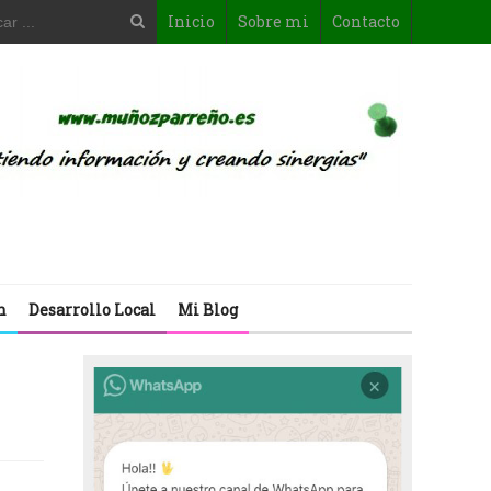
Inicio
Sobre mi
Contacto
n
Desarrollo Local
Mi Blog