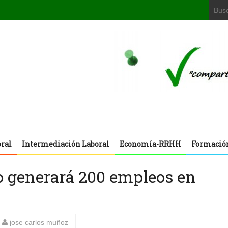
oral
Intermediación Laboral
Economía-RRHH
Formació
o generará 200 empleos en
jose carlos muñoz