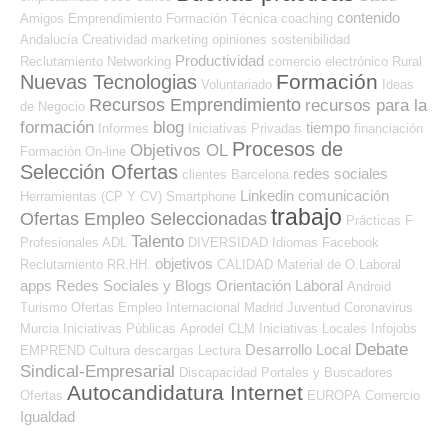
contenido
Amigos
Emprendimiento
Formación Técnica
coaching
Andalucía
Creatividad
marketing
opiniones
sostenibilidad
Productividad
Reclutamiento
Networking
comercio electrónico
Rural
Formación
Nuevas Tecnologias
Voluntariado
Ideas
Recursos Emprendimiento
recursos para la
de Negocio
formación
blog
tiempo
Informes
Iniciativas Privadas
financiación
Procesos de
Objetivos OL
Formación On-line
Selección Ofertas
redes sociales
clientes
Barcelona
Linkedin
comunicación
Herramientas (CP Y CV)
Smartphone
trabajo
Ofertas Empleo Seleccionadas
Prácticas
F
Talento
Profesionales ADL
DIVERSIDAD
Idiomas
Facebook
objetivos
Reclutamiento RR.HH.
CALIDAD
Material de O.Laboral
apps
Redes Sociales y Blogs Orientación Laboral
Android
Turismo
Ofertas Empleo Internacional
Madrid
Juventud
Coronavirus
Murcia
Iniciativas Públicas
Aprodel CLM
Iniciativas Locales
Infojobs
Debate
Desarrollo Local
EMPREND
Cultura
descargas
Lectura
Sindical-Empresarial
Discapacidad
Portales y Buscadores
Autocandidatura Internet
Ofertas
EUROPA
Comercio
Igualdad