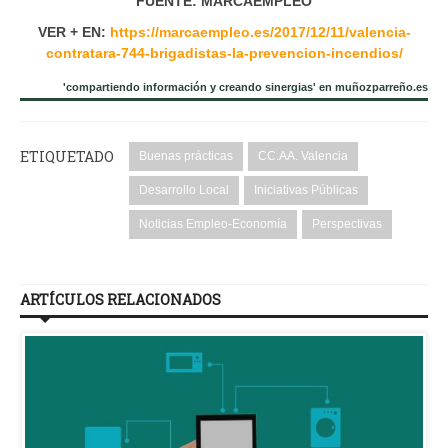
FUENTE: MARCAEMPLEO
VER + EN:
https://marcaempleo.es/2017/12/11/valencia-
contratara-744-brigadistas-la-prevencion-incendios/
'compartiendo información y creando sinergias' en muñozparreño.es
ETIQUETADO
Buenas prácticas
CC.AA. Valencia
Desarrollo Local
Iniciativas Públicas
Noticias Empleo-Economía
Perspectivas
ARTÍCULOS RELACIONADOS