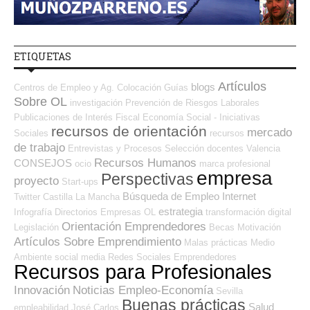
ETIQUETAS
Artículos
blogs
Centros de Empleo y Ag. Colocación
Guías
Sobre OL
investigación
Prevención de Riesgos Laborales
Publicaciones de Interés
Fiscal
Economía Social - Iniciativas
recursos de orientación
mercado
Sociales
recursos
de trabajo
Entrevistas y Procesos Selección
docentes
Valencia
Recursos Humanos
CONSEJOS
ocio
marca profesional
empresa
Perspectivas
proyecto
Start-ups
Búsqueda de Empleo Internet
Twitter
Castilla La Mancha
estrategia
Infografía
Directorios Empresas OL
transformación digital
Orientación Emprendedores
Legislación
Becas
Motivación
Artículos Sobre Emprendimiento
Malas prácticas
Medio
Ambiente
social media
Redes Sociales Emprendedores
Recursos para Profesionales
Innovación
Noticias Empleo-Economía
Sevilla
Buenas prácticas
Salud
empleabilidad
José Carlos