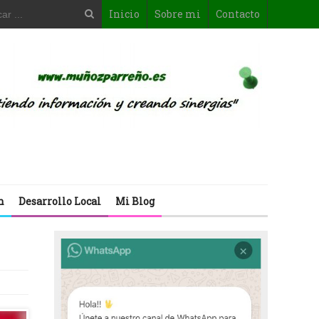
Inicio
Sobre mi
Contacto
n
Desarrollo Local
Mi Blog