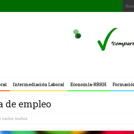
oral
Intermediación Laboral
Economía-RRHH
Formació
a de empleo
e carlos muñoz