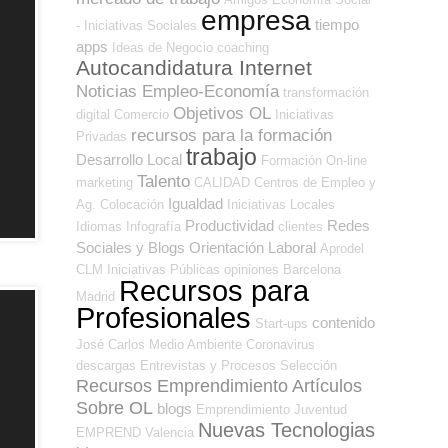
empresa
tiempo
- Iniciativas Sociales
apps
Ideas de Negocio
coaching
Autocandidatura Internet
Noticias Empleo-Economía
transformación
Objetivos OL
digital
Comercio
Iniciativas
recursos para la formación
Privadas
trabajo
Desarrollo Local
Formación On-line
Talento
marketing
CALIDAD
Centros de Empleo y
Igualdad
Ag. Colocación
Iniciativas Locales
Productividad
Redes
Idiomas
Infografía
clientes
Sociales y Blogs Orientación Laboral
Aprodel
CLM
Iniciativas Públicas
opiniones
Barcelona
Recursos para
Madrid
Profesionales
contenido
Start-ups
José Carlos
Medio Ambiente
Coronavirus
descargas
Entrevistas y Procesos Selección
Recursos Emprendimiento
Artículos
Sobre OL
blogs
Emprendimiento
Juventud
Nuevas Tecnologias
EMPREND
Valencia