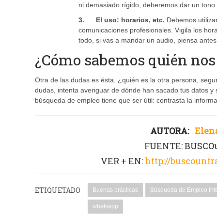
ni demasiado rígido, deberemos dar un tono 
3. El uso: horarios, etc.
Debemos utiliza
comunicaciones profesionales. Vigila los hor
todo, si vas a mandar un audio, piensa antes 
¿Cómo sabemos quién nos 
Otra de las dudas es ésta, ¿quién es la otra persona, segu
dudas, intenta averiguar de dónde han sacado tus datos y so
búsqueda de empleo tiene que ser útil: contrasta la infor
AUTORA:
Elen
FUENTE: BUSC
VER + EN:
http://buscount
ETIQUETADO
Buenas prácticas
Búsqueda de Empleo Inte
whatsapp