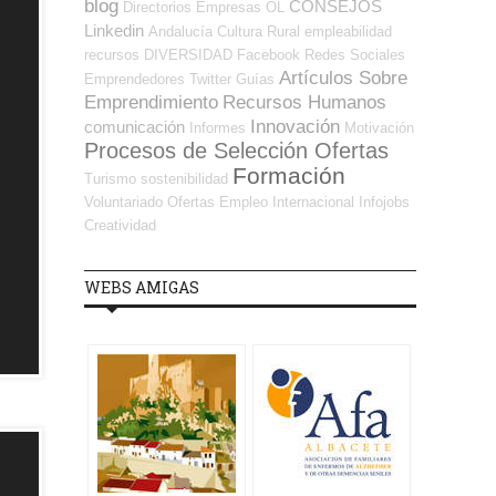
blog
CONSEJOS
Directorios Empresas OL
Linkedin
Andalucía
Cultura
Rural
empleabilidad
recursos
DIVERSIDAD
Facebook
Redes Sociales
Artículos Sobre
Emprendedores
Twitter
Guías
Emprendimiento
Recursos Humanos
Innovación
comunicación
Informes
Motivación
Procesos de Selección Ofertas
Formación
Turismo
sostenibilidad
Voluntariado
Ofertas Empleo Internacional
Infojobs
Creatividad
WEBS AMIGAS