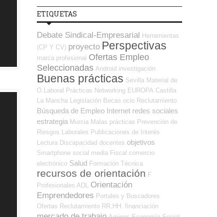
ETIQUETAS
Debate Sindical-Empresarial
Herramientas
Perspectivas
proyecto
(CP Y CV)
Ofertas Empleo
marca profesional
Seleccionadas
Android
investigación
Buenas prácticas
Sevilla
Material de
O.Laboral
Prácticas
Networking
EUROPA
Castilla
La Mancha
Legislación
Becas
ocio
Reclutamiento
Búsqueda de Empleo Internet
redes sociales
estrategia
Murcia
Malas prácticas
Prevención de
Riesgos Laborales
Publicaciones de Interés
objetivos
Lectura
Discapacidad
docentes
Smartphone
social media
Fiscal
comercio
Salud
electrónico
Formación Técnica
recursos de orientación
F
Orientación
Profesionales ADL
Emprendedores
Portales y Buscadores
Ofertas
Reclutamiento RR.HH.
financiación
mercado de trabajo
Amigos
Economía Social