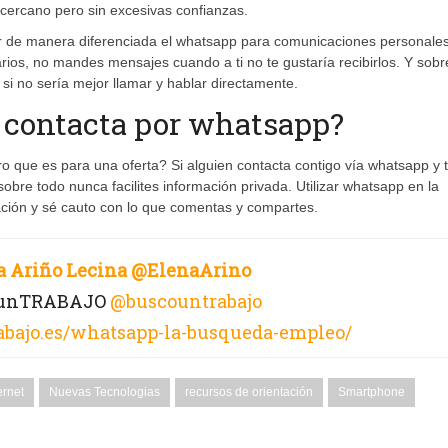
cercano pero sin excesivas confianzas.
r de manera diferenciada el whatsapp para comunicaciones personales
arios, no mandes mensajes cuando a ti no te gustaría recibirlos. Y sobr
si no sería mejor llamar y hablar directamente.
contacta por whatsapp?
ro que es para una oferta? Si alguien contacta contigo vía whatsapp y 
bre todo nunca facilites información privada. Utilizar whatsapp en la
mación y sé cauto con lo que comentas y compartes.
a Ariño Lecina
@
ElenaArino
OunTRABAJO
@
buscountrabajo
rabajo.es/whatsapp-la-busqueda-empleo/
rnet
Nuevas Tecnologias
recursos de orientación
Smartphone